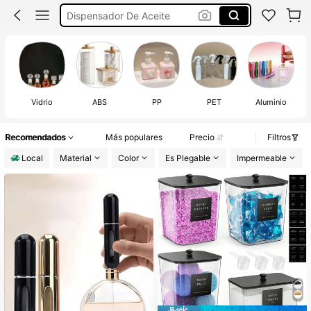
Tarros De Miel
Cocina
Atomizador De Perfume
Po
Vidrio
ABS
PP
PET
Aluminio
Recomendados
Más populares
Precio
Filtros
Local
Material
Color
Es Plegable
Impermeable