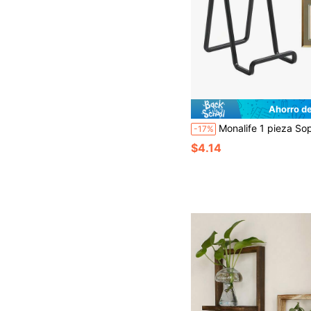
Ahorro d
Monalife 1 pieza Soporte de placa de metal - Soporte de placa de metal de 4.5 pulgadas - Soporte de marco de fotos de escritorio - Estante de exhibición de hierro negro, adecuado para exhibir imá
-17%
$4.14