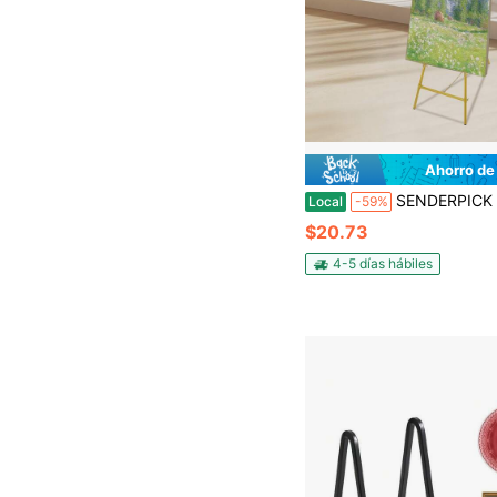
Ahorro de
SENDERPICK Caballete de exhibición dorado para letreros y carteles, caballete de arte portátil de 50 pulgadas, soporte de exhibición de metal ajustable con parte
Local
-59%
$20.73
4-5 días hábiles