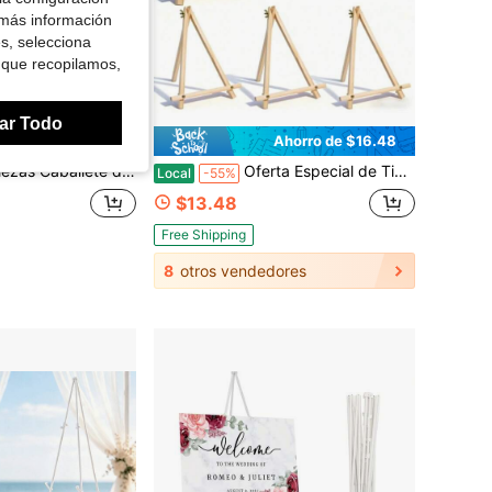
 más información
es, selecciona
 que recopilamos,
ar Todo
Ahorro de $41.68
Ahorro de $16.48
s, pequeño caballete de madera para pintar lienzos pequeños, manualidades DIY, fotos, regalo, decoración del hogar
Oferta Especial de Tiempo Limitado Paquete de 6 Caballetes de Madera de 9 Pulgadas, Soporte de Caballete de Pintura de Mesa para Lienzo, Foto y Exhibición de Carteles - Caballetes Portátiles de Trípode para Arte y Manualidades para Niños y Adultos
Local
-55%
$13.48
Free Shipping
8
otros vendedores