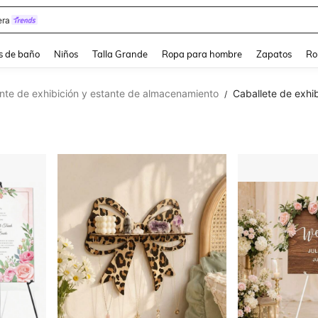
ra
s de baño
Niños
Talla Grande
Ropa para hombre
Zapatos
Ro
nte de exhibición y estante de almacenamiento
Caballete de exhib
/