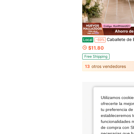
Ahorro de
Caballete de Exhibición Portátil Plegable de Metal con Soporte Ajustable para Pósteres, Caballete de Artista Ligero para Pintura en Lienzo y Letreros de Boda, Caballete de
Local
-69%
$11.80
Free Shipping
13
otros vendedores
Utilizamos cookies
ofrecerte la mejo
tu preferencia de
estableceremos to
funcionalidades m
de compra con SH
necesarias que h