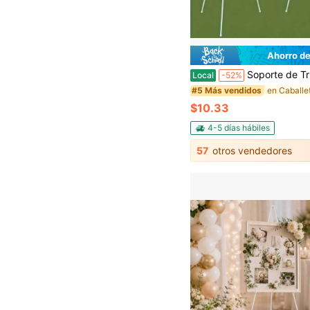
Ahorro de
Soporte de Trípode para Lienzo de Arte, Soporte de Exhibición de Suelo Plegable con Altura Ajustable y Pies de Goma Antideslizantes, Soporte de Almacenamiento Delgado para Arte de Pared 
Local
-52%
#5 Más vendidos
$10.33
4-5 días hábiles
57
otros vendedores