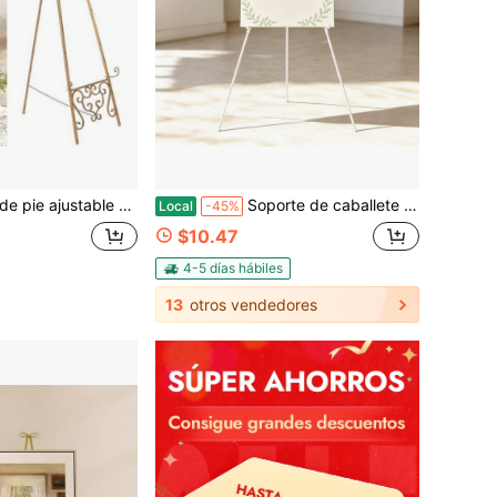
oluta de 15"L x 25.5"W x 56.5"H, extra grande, con puerto de cadena, resistente, para letreros, bodas, marcos de fotos, espejos, color dorado, sin necesidad de montaje
Soporte de caballete trípode de metal ajustable, soporte de exhibición plegable portátil para letreros de boda, pintura en lienzo, carteles, tableros de presentación, marcos de fotos y decoraciones de eventos, soporte de caballete de arte ajustable en altura para el hogar, estudio, aula, oficina y exhibición de fiestas
Local
-45%
$10.47
4-5 días hábiles
13
otros vendedores