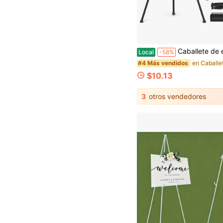
Caballete de exhibición para letreros de boda y pintura, trípode de metal plegable ajustable de 43 a 178 cm, bandeja antideslizante segura, soporte de doble uso pa
Local
-58%
#4 Más vendidos
$10.13
3
otros vendedores