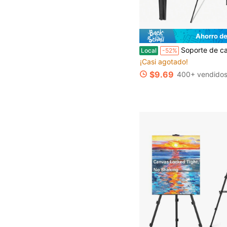
Ahorro de
Soporte de caballete de mesa con trípode, soporte de exhibición de arte plegable y ligero para letrero de bienvenida de boda & pintura en lienzo, soporte de letrero portátil en forma de A para f
Local
-52%
¡Casi agotado!
$9.69
400+ vendido