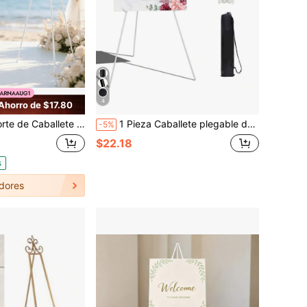
4
Ahorro de $17.80
able de 66.14 Pulgadas con Brazos de Soporte Ajustables & Almohadillas de Goma Antideslizantes, Soporte Portátil Compacto de 14.57 Pulgadas para Tableros de Bienvenida de Bodas, Color Dual Negro Blanco
1 Pieza Caballete plegable de 66 pulgadas, Caballete para cartel de baby shower - Soporte de exhibición portátil - Soporta hasta 5 libras para banner y póster de baby shower. Trípode de metal ajustable de piso y de mesa. Caballete de pintura de metal grande ajustable en altura. Base negra. Regalo de Pascua, soporte de caballete básico para boda, póster de piso instantáneo, liviano y plegable para decoración de bodas y exteriores
-5%
$22.18
s
dores