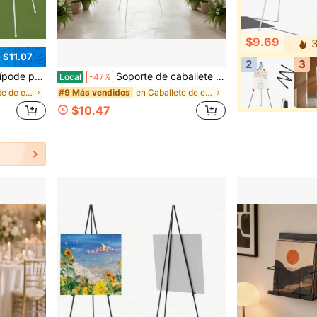
$9.69
3
 $11.07
2
3
de Galería, Placas Decorativas de Pascua y Festividades, Decoración de Acento para Apartamento y Hogar
Soporte de caballete metálico portátil y ajustable, soporte de trípode plegable de 66.14 pulgadas para carteles de boda, decoraciones de baby shower, carteles de póster, carteles de espuma, pinturas en lienzo, exhibiciones de fotos, carteles publicitarios, exhibiciones de exposiciones,
Local
-47%
en Caballete de exhibición
en Caballete de exhibición
#9 Más vendidos
$10.47