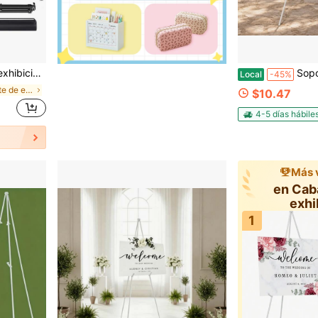
ra suelo y mesa con bolsa de transporte de 46 cm incluida para bocetos y exhibición.
Soporte de caballete de metal para bodas para carteles de bienvenid
Local
-45%
en Caballete de exhibición
$10.47
4-5 días hábile
Más 
en Cab
exhi
1