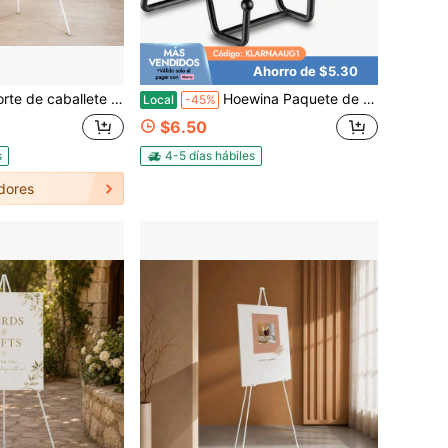
Ahorro de $5.30
e portátil de 63" para exhibición, caballete de arte trípode ligero y ajustable para letrero de boda, caballete de pintura de metal negro con bolsas portátiles
Hoewina Paquete de 3 Soportes para Platos de 6 Pulgadas para Exhibición, Soporte de Marco de Fotos de Metal, Pequeños Caballetes Decorativos Negros para Exhibición, Soporte Portafotos para Libros, Fotos y Bandejas, Placas, Arte de Mesa
Local
-45%
$6.50
s
4-5 días hábiles
dores