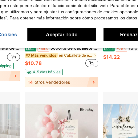
pero esto puede afectar el funcionamiento del sitio web. Para obtener
 que utilizamos y para ajustar tus configuraciones de cookies opcional
kies". Para obtener más información sobre cómo procesamos los datos
Cookies
Aceptar Todo
Rechaz
 $30.82
Ahorro de $15.82
bras de Arte, Estante de Exhibición de Decoración del Hogar, 17.32L X 24.4W X 56.81H
Soporte de caballete, soporte de trípode para letreros, soporte de exhibición de acero ajustable y plegable con base ancha expandible, estante portátil amigable con espacios pequeños para escaparate de tienda minorista, lienzo de arte estudiantil, decoración del hogar de temporada para apartamento, solo para interiores
18 piezas Caballete de 5 pulgada
Local
-59%
Local
-75%
en Caballete de exhibición
#7 Más vendidos
$14.22
$10.78
hipping
4-5 días hábiles
14
otros vendedores