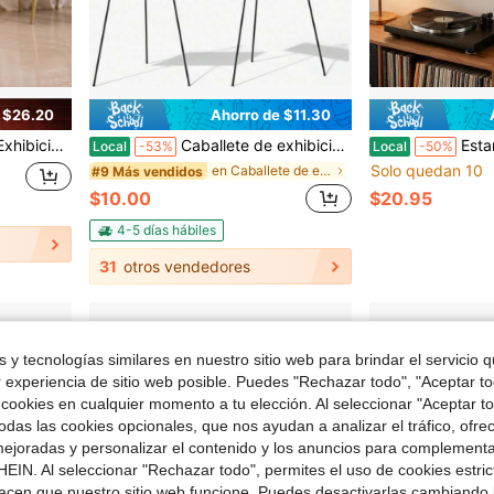
 $26.20
Ahorro de $11.30
 Suelo Plegable Negro para el Hogar, Estudio, Feria Comercial y Exposiciones de Eventos.
Caballete de exhibición de arte plegable y móvil para piso, soporte universal para exhibición de colecciones familiares y áreas de exhibición de actividades de festivales, marco de exhibición independiente multiusos para diversos escenarios de arte, perfecto para combinación de regalos de festivales,
Estante de pared para exhibir discos de vinilo, sopor
Local
-53%
Local
-50%
Solo quedan 10
en Caballete de exhibición
#9 Más vendidos
$10.00
$20.95
4-5 días hábiles
31
otros vendedores
 y tecnologías similares en nuestro sitio web para brindar el servicio qu
r experiencia de sitio web posible. Puedes "Rechazar todo", "Aceptar t
 cookies en cualquier momento a tu elección. Al seleccionar "Aceptar to
das las cookies opcionales, que nos ayudan a analizar el tráfico, ofre
ejoradas y personalizar el contenido y los anuncios para complementa
EIN. Al seleccionar "Rechazar todo", permites el uso de cookies estri
acen que nuestro sitio web funcione. Puedes desactivarlas cambiando 