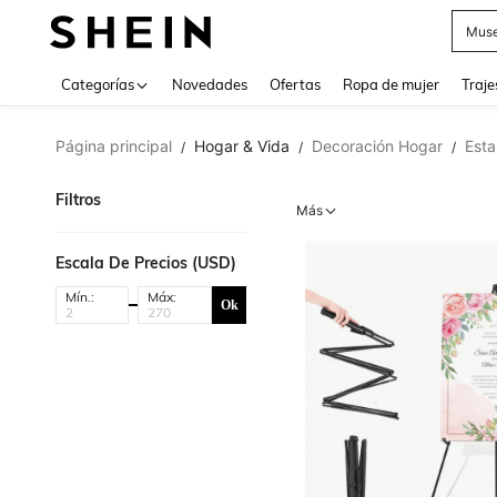
Muse
Categorías
Novedades
Ofertas
Ropa de mujer
Traje
Página principal
Hogar & Vida
Decoración Hogar
Esta
/
/
/
Filtros
Más
Escala De Precios (USD)
Mín.:
Máx:
Ok