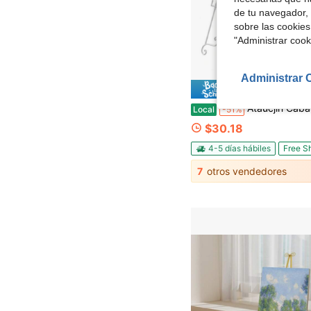
de tu navegador, 
sobre las cookies
"Administrar coo
Administrar 
Ahorro de
Ataucjin Caballete de Metal Vintage, Trípode de Suelo Ajustable con Volutas, Ideal para Carteles de Bienvenida de Bodas, Pósteres, Marcos de Fotos y O
Local
-51%
$30.18
4-5 días hábiles
Free S
7
otros vendedores