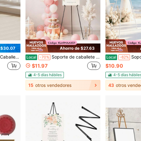
 $30.07
Ahorro de $27.63
 superior de lazo, soporte plegable independiente para letreros de bienvenida para bodas
Soporte de caballete ajustable para letrero de boda, trípode metálico plegable para exhibición de tableros de bienvenida, tableros de póster, tableros de espuma, obras de arte en lienzo, marcos de fotos, letreros de publicidad, decoraciones de fiesta, soporte de exhibición portátil de pie para eventos en interiores
Soporte de Caballete Trípode, Estante de Exhibición Pleg
Local
-70%
Local
-62%
$11.97
$10.90
4-5 días hábiles
4-5 días hábile
15
otros vendedores
43
otros vende