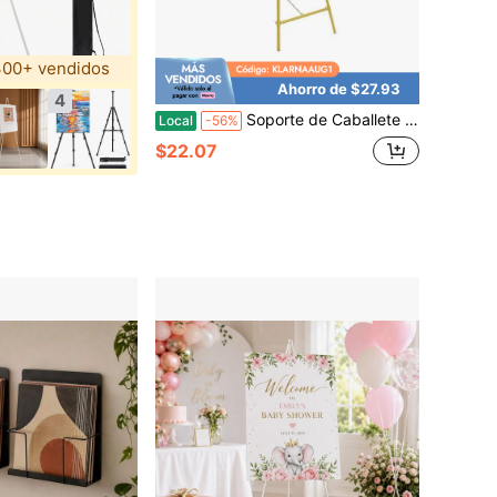
00+ vendidos
Ahorro de $27.93
4
Soporte de Caballete de Exhibición de Suelo Soporte de Caballete de Exhibición para Bodas
Local
-56%
$22.07