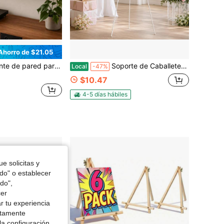
Ahorro de $21.05
te de metal para almacenamiento de LP, paquete de 2, estante flotante para exhibir portadas de álbumes, organizador de vinilo de acero minimalista para sala de estar, sala de música y estudio
Soporte de Caballete para Decoración de Fiestas,Soporte de Trípode de Metal para Carteles de Fiesta de Cumpleaños,Baby Shower,Boda,Evento,Tablero de Bienvenida,Exhibición de Fotos y Decoraciones de Celebración,Soporte de Exhibición Plegable Ajustable para Eventos Interiores y Exteriores
Local
-47%
$10.47
4-5 días hábiles
e solicitas y
odo" o establecer
do",
cer
r tu experiencia
ctamente
la configuración