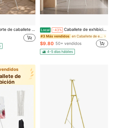
a, soporte de trípode ajustable para carteles de ceremonia de boda, recepción, tabla de asientos, exhibición de libro de invitados, tablero de números de mesa y decoración de fiestas, soporte de exhibición plegable portátil para eventos nupciales
Caballete de exhibición de arte aplicable a todo tipo de escenas, base de trípode plegable que soporta artesanías, pinturas y carteles guía, marco de exhibición móvil conveniente para planificadores de exhibición, ideal para la preparación de la temporada de festivales,
Local
-43%
en Caballete de exhibición
#3 Más vendidos
$9.80
50+ vendidos
s
4-5 días hábiles
vendidos
allete de
bición