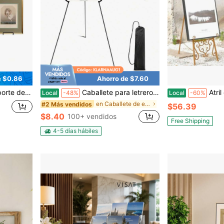
e $0.86
Ahorro de $7.60
genes, marcos de fotos, libros, platos decorativos, placas y talla grande.
Caballete para letreros, 63'' Instantáneo para exhibición - Caballetes de suelo plegables y portátiles para arte y manualidades para letreros de bodas y soporte de exhibición de carteles - con bolsa portátil Negro 1 paquete.
Atril de pie ajustable de metal con diseño de v
Local
-48%
Local
-60%
en Caballete de exhibición
#2 Más vendidos
$56.39
$8.40
100+ vendidos
Free Shipping
4-5 días hábiles