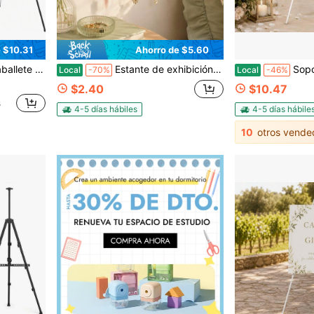
 $10.31
Ahorro de $5.60
iesta, clase de arte de regreso a la escuela, decoración de evento de Halloween & suministro de manualidades
Estante de exhibición de cristal con lazo elegante, estantes flotantes de madera con estampado de guepardo de lujo, organizador colgante de joyas elegante para decoración de pared del hogar, dormitorio, apartamento, soporte colgante para collares, repisa flotante, estante de exhibición montado en la pared
Soporte de caballete para letrero, caballet
Local
-70%
Local
-46%
$2.40
$10.47
s
4-5 días hábiles
4-5 días hábile
10
otros vende