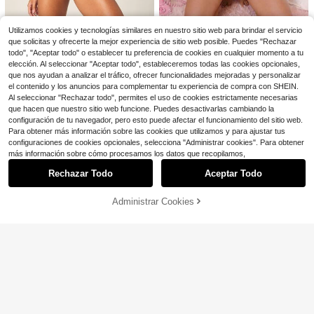
para mujer
estilo clásico francés y sexy
Utilizamos cookies y tecnologías similares en nuestro sitio web para brindar el servicio
PetitDoll
que solicitas y ofrecerte la mejor experiencia de sitio web posible. Puedes "Rechazar
PetitDoll Conjunto de lencería casu
MISSGUIDED
todo", "Aceptar todo" o establecer tu preferencia de cookies en cualquier momento a tu
al de uso diario para mujer con suje
6
MISSGUIDED Conjunto de lencería
$
.38
-19%
elección. Al seleccionar "Aceptar todo", estableceremos todas las cookies opcionales,
tador plisado de unicolor y braguita
transparente con sujetador tipo bral
5
que nos ayudan a analizar el tráfico, ofrecer funcionalidades mejoradas y personalizar
triangular
$
.81
-37%
ette y bragas de ajuste holgado co
el contenido y los anuncios para complementar tu experiencia de compra con SHEIN.
n estampado animal abstracto
Al seleccionar "Rechazar todo", permites el uso de cookies estrictamente necesarias
que hacen que nuestro sitio web funcione. Puedes desactivarlas cambiando la
configuración de tu navegador, pero esto puede afectar el funcionamiento del sitio web.
Para obtener más información sobre las cookies que utilizamos y para ajustar tus
configuraciones de cookies opcionales, selecciona "Administrar cookies". Para obtener
Mostrar artículos similares con stock
Ver todo
más información sobre cómo procesamos los datos que recopilamos,
Rechazar Todo
Aceptar Todo
Lo sentimos, este producto está agotado.
Administrar Cookies
AGOTADO
9
Charlaine
Crystal Vow
Charlaine Conjunto de lencería cóm
Crystal Vow 2 piezas Conjunto de l
oda con encaje de contraste para m
encería para mujer con cierre delan
#10 Más vendidos
en Sin estiramiento Conjuntos de sujetador y bragu
2.1k+ vendidos
(500+)
ujer
tero de encaje y parches sexy
400+ vendidos
4
$
.49
-12%
8
$
.19
-11%
con cupón
EmpressEnvy
EmpressEnvy 2 piezas Conjunto de
SuitURBody
lencería de encaje (Sin aros, Tang