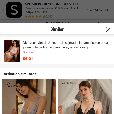
APP SHEIN - DESCUBRE TU ESTILO
×
¡Descarga y consigue un 30% de dto.!Usar el
CONSEGUIR
código: APPOFF30
(95,960)
Similar
Divavoom Set de 2 piezas de sujetador inalámbrico de encaje
y conjunto de bragas para mujer, lencería sexy
Blanco
$6.01
Artículos similares