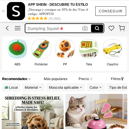
Accesorios Para Perros
APP SHEIN - DESCUBRE TU ESTILO
×
¡Descarga y consigue un 30% de dto.!Usar el
Juguetes Para Perros
CONSEGUIR
código: APPOFF30
(95,960)
Dumpling Squish
Cachorro Feliz Juego
Cachorro Feliz” Cachorro Feliz” Juego
Accesorios Para Perros
Juguetes Para Perros
ABS
Poliéster
PP
Tela
Caucho
Recomendados
Más populares
Precio
Filtros
Local
Material
Mascota aplicable
Color
Tipo de Est