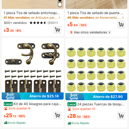
1 pieza Tira de sellado antichoques,
1 pieza Tira de sellado de puerta de
útiles escolares
PVC, tope de puerta inferior, burlete
#1 Más vendidos
en Artículos para el hogar a bajo precio Protecció
#6 Más vendidos
en Aislamiento del hueco de la puerta
de puerta de dormitorio a prueba de
800+ vendidos
(500+)
5
sonido (Adecuado para puertas de
$
.84
-10%
3
3,5 cm/1,38 pulg. - 4,6 cm/1,81 pulg.
$
.20
-9%
9
Hay otros vendedores
de grosor)
Ahorro de $25.18
Ahorro de $27.90
Kit de 40 bisagras para caja d
24 piezas Tuercas de bloque
Local
Local
e bronce antiguo y 20 juegos de cie
o para fingerboard profesionales co
Solo quedan 8
Solo quedan 10
rres de gancho derecho antiguo par
n inserto de nylon
25
28
a caja de madera, con tornillos a jue
$
.12
-50%
$
.00
-50%
go, para caja de joyería decorativa
Envío Rápido
Envío Rápido
DIY, gabinete de joyería y caja de m
adera pequeña