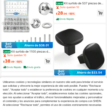
Kit surtido de 537 piezas de t
Local
ornillos, tornillos de máquina métric
Solo quedan 10
os, tuercas de cabeza plana, arand
28
elas, acero inoxidable 304 para rep
$
.00
-50%
araciones del hogar, interruptores d
Envío Rápido
e pared eléctricos
Ahorro de $38.01
Kit surtido de 1100 piezas de
Local
tuercas y tornillos, tornillos de máqu
Solo quedan 10
ina con cabeza M3 M4 M5 M6, jue
38
go surtido con estuche de almacen
$
.09
-50%
amiento, kit de tornillos métricos, tu
Envío Rápido
Envío gratis
ercas y arandelas planas
Ahorro de $33.54
SquareandRound Tiradores d
Local
e Gabinete S Cajón S Modernos de
Utilizamos cookies y tecnologías similares en nuestro sitio web para brindar el servicio
Solo quedan 10
Agujero Único Tiradores de Gabinet
que solicitas y ofrecerte la mejor experiencia de sitio web posible. Puedes "Rechazar
33
e de Cocina Sólidos Herrajes Tirado
$
.56
-50%
todo", "Aceptar todo" o establecer tu preferencia de cookies en cualquier momento a tu
res de Cajón Tiradores para Cómod
elección. Al seleccionar "Aceptar todo", estableceremos todas las cookies opcionales,
Envío Rápido
Envío gratis
a, Diámetro 1.26 Pulgadas
que nos ayudan a analizar el tráfico, ofrecer funcionalidades mejoradas y personalizar
el contenido y los anuncios para complementar tu experiencia de compra con SHEIN.
Al seleccionar "Rechazar todo", permites el uso de cookies estrictamente necesarias