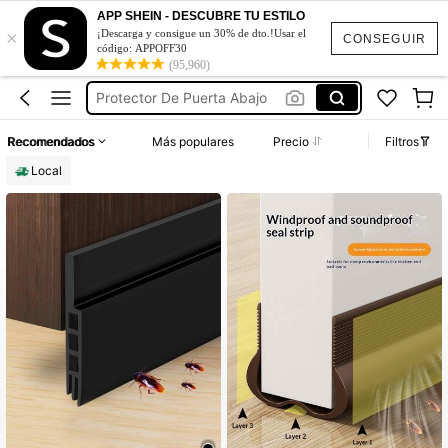
Sellador De Puerta
APP SHEIN - DESCUBRE TU ESTILO
×
Hogar
¡Descarga y consigue un 30% de dto.!Usar el
CONSEGUIR
código: APPOFF30
Puerta
(95,960)
Protector De Puerta Abajo
Burlete Para Puerta
Recomendados
Más populares
Precio
Filtros
Sellador De Puerta
Local
Hogar