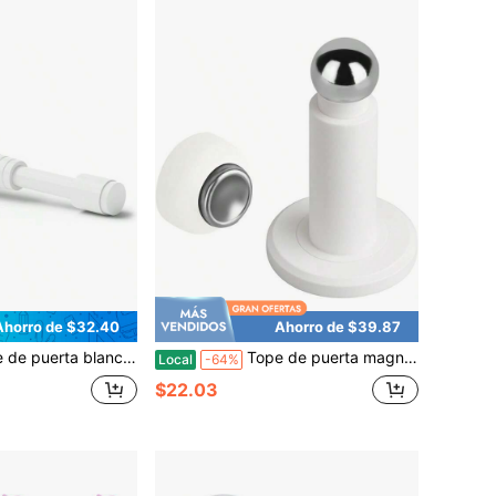
Ahorro de $32.40
Ahorro de $39.87
 puerta de 4.3 pulgadas para la parte inferior de la puerta, tope de puerta de aluminio con punta de silicona silenciosa, adhesivo con tornillo, blanco
Tope de puerta magnético ajustable en altura, blanco, 1 pieza, montaje en pared, montaje en suelo, acero inoxidable 304, imán fuerte, uso pesado
Local
-64%
$22.03