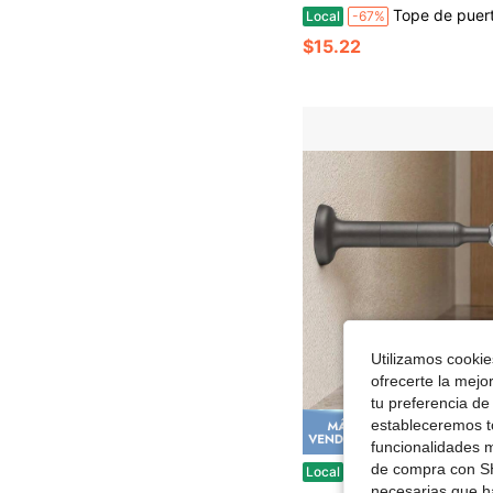
Tope de puerta de metal, tope de puerta de alta resistencia, tope de cuña anti-arañazos/óxido para la parte inferior de las puertas, topes de 
Local
-67%
$15.22
Utilizamos cookies
ofrecerte la mejo
tu preferencia de
estableceremos to
Ahorro de
funcionalidades m
de compra con SH
Tope de puerta largo con longitud ajustable, tope de puerta magnético de goma con adhesivo, soporte magnético de puerta 
Local
-52%
necesarias que h