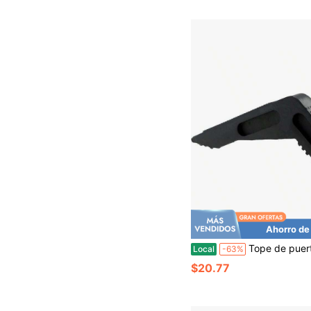
Ahorro de
Tope de puerta de goma premium, cuña para tope de puerta para espacios grandes para mantener la puerta abierta de forma segura en todas las s
Local
-63%
$20.77