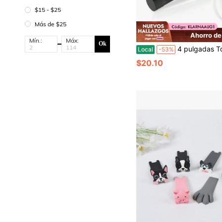
$15 - $25
Más de $25
Ahorro de
Mín.:
Máx:
Ok
4 pulgadas Tope de puerta adhesivo con punta de goma, tope de puerta largo sin perforación de pared, acero inoxi
Local
-53%
$20.10