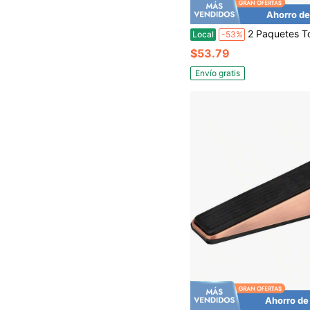
Ahorro de
2 Paquetes Tope de Puerta Bronce Champán con Cierre Magnético Negro Mate Montado en el Suelo Mantiene la 
Local
-53%
$53.79
Envío gratis
Ahorro de