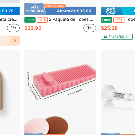
e $0.79
Ahorro de $35.90
s esenciales para la infantil | Tope de puerta decorativo | Agarre de puerta duradero
2 Paquete de Topes de Puerta de Madera - Cuñas de Puerta Antideslizantes, Bloque de Madera con Agujero para Colgar Cualquier Piso, Baño, Dormitorio, Sala de Estar, Hogar y Oficina (Madera Clara)
Tope de puerta de hierro fundido vintage
Local
-61%
Local
-58%
$22.90
$25.28
Envío Rápido