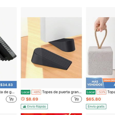
 $34.83
uperficies, tope de puerta sin rayaduras - Diseño tipo alto color negro
Topes de puerta grandes, paquete de 2 topes de puerta extra grandes para huecos en la parte inferior de la puerta, resistentes y apilables, topes de puerta de uso pesado, excelentes para el hogar y la oficina, de goma
Topador de puerta de resina con peso 6.6 lb, topador de 
Local
-48%
Local
-53%
$8.69
$65.80
Envío Rápido
Envío gratis