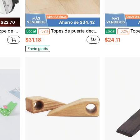
 $22.70
Ahorro de $34.42
dable 304 con amortiguación de sonido, negro, paquete de 2
Topes de puerta decorativos - Diseño de nudo de cuerda lindo, tope de puerta pesado con montaje interior para hogar y escuela, color caqui
Tope de puerta de hierro fu
Local
-52%
Local
-62%
$31.18
$24.11
Envío gratis