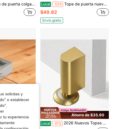
te SoftTouch con pizarra blanca borrable, marcador y gancho retráctil, negro
Tope de puerta nuevo 2026, tope de puerta hidráulico que admite instalación con taladro o adhesivo, tope de puerta con amortiguación a prueba de viento que protege suelos y paredes, adecuado para decoración moderna
Local
-53%
$49.82
Envío gratis
e solicitas y
odo" o establecer
do",
cer
Ahorro de $16.25
Ahorro de $35.90
r tu experiencia
ctamente
uña de tope de puerta, tope de puerta anticolisión antideslizante para hogar y oficina, apto para la mayoría de tipos de suelos y alfombras, tope de puerta resistente color gris
2026 Nuevos Topes Magnéticos para Puertas Mejorados, Topes de Puerta sin Taladro para la Parte Inferior de la Puerta, con Tornillos, Clavos y Pegamento, Soporte Magnético Resistente para Mantener las Puertas Abiertas (Oro Cepillado)
Local
-61%
la configuración