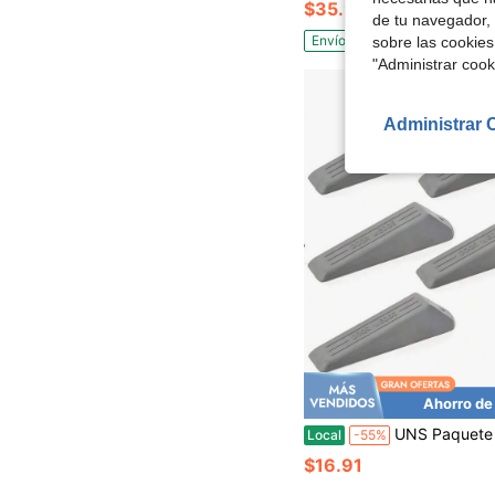
$35.93
de tu navegador, 
Envío gratis
sobre las cookies
"Administrar coo
Administrar 
Ahorro de
UNS Paquete de 5 Topes de Puerta de Goma para la Parte Inferior de la Puerta - Tope de Puerta Resistente y Antideslizante que Funciona en Todos los 
Local
-55%
$16.91