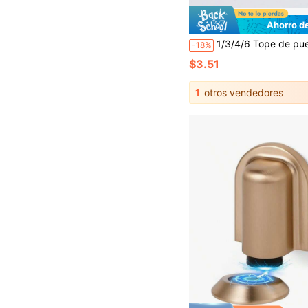
Ahorro d
1/3/4/6 Tope de puerta creativo con diseño de animal de dibujos animados, tope de puerta de plástico PVC, soporte de puerta antideslizante de mano, color mixto, con prevención de pellizcos y golpes para uso en el hogar y la oficina, artículo
-18%
$3.51
1
otros vendedores