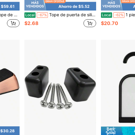
 $59.61
Ahorro de $5.52
Puerta Abierta con Tornillos y Adhesivo Sin Perforación
Tope de puerta de silicona suave multicolor a prueba de viento, cuña de puerta antideslizante y antichoque para dormitorio y baño, bloque de * para puerta resistente a arañazos para niños y mascotas
1 pieza Tope de puerta ajustable con resorte, 4.1
Local
-67%
Local
-62%
$2.68
$20.70
 $30.28