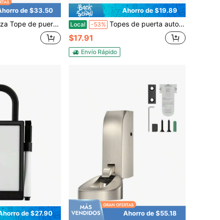
Ahorro de $33.50
Ahorro de $19.89
7-5.35 pulgadas Tope de puerta largo de aluminio con punta de silicona, Tope de puerta mate para la parte inferior de la puerta, Instalación con tornillo y adhesivo, Blanco
Topes de puerta autoadhesivos, tope de puerta de goma sin taladro de acero inoxidable, protector de pared adhesivo de media cúpula para dormitorio, sala de estar, baño, oficina (2, negro)
Local
-53%
$17.91
Envío Rápido
Ahorro de $27.90
Ahorro de $55.18