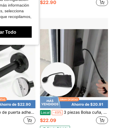
$22.90
 más información
es, selecciona
 que recopilamos,
ar Todo
Ahorro de $22.90
Ahorro de $20.91
con punta de goma, tope de puerta largo sin perforación de pared, acero inoxidable 304 con amortiguación de sonido, negro, paquete de 2
3 piezas Bolsa cuña, Bomba cuña, Cuña - Cojín inflable de acero inoxidable de alta resistencia para instalación de puertas y ventanas de emergencia y reparación de automóviles
Local
-49%
$22.09