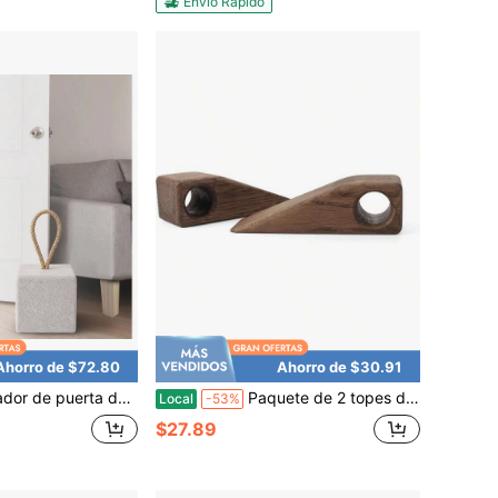
Envío Rápido
Ahorro de $72.80
Ahorro de $30.91
puerta resistente con asa de cuerda, estilo rústico moderno de piedra, topador decorativo cuadrado para interiores y exteriores para mantener la puerta abierta, decoración del hogar, sujetalibros
Paquete de 2 topes de puerta de madera - Cuñas de puerta antideslizantes, bloque de madera con orificio para colgar para cualquier piso, baño, dormitorio, sala de estar, hogar y oficina (madera oscura)
Local
-53%
$27.89