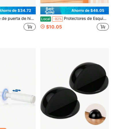
Ahorro de $34.72
Ahorro de $46.05
 - Tope de puerta resistente a la oxidación para el hogar y la oficina, tope de puerta rústico vintage lindo y artesanal antiguo (marrón)
Protectores de Esquina Anticolisión para Ventanas y Mesas, Cubiertas Protectoras, Guardas de Esquina de Silicona Antigolpes de , Pegatinas de Esquina Antiafiladas, Accesorios para Muebles, Artículos Esenciales para el Hogar
Local
-82%
$10.05