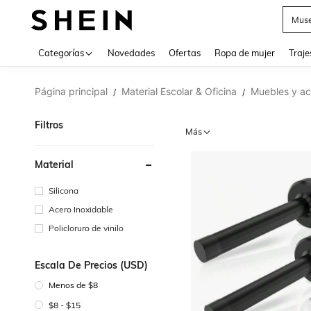
Muse
Categorías
Novedades
Ofertas
Ropa de mujer
Traje
Página principal
Material Escolar & Oficina
Muebles y ac
/
/
Filtros
Más
Material
Silicona
Acero Inoxidable
Policloruro de vinilo
Escala De Precios (USD)
Menos de $8
$8 - $15