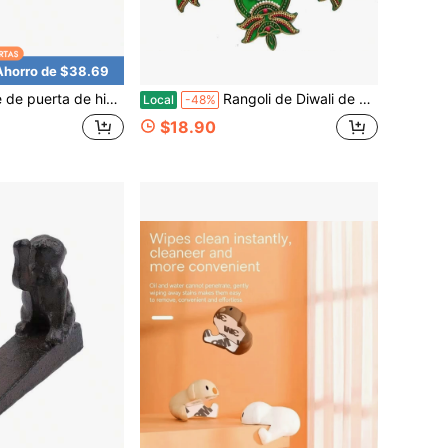
Ahorro de $38.69
ndido con forma de ratón, cuña decorativa de tope de puerta de oro antiguo, 5.98x 3.74 pulgadas
Rangoli de Diwali de acrílico hecho a mano_Decoración del hogar_Regalo para el hogar_Hecho a mano_Pegatinas para el suelo_Pegatinas para la pared_Decoración de pared_Decoración de suelo_Rangoli de acrílico verde 3OC29
Local
-48%
$18.90