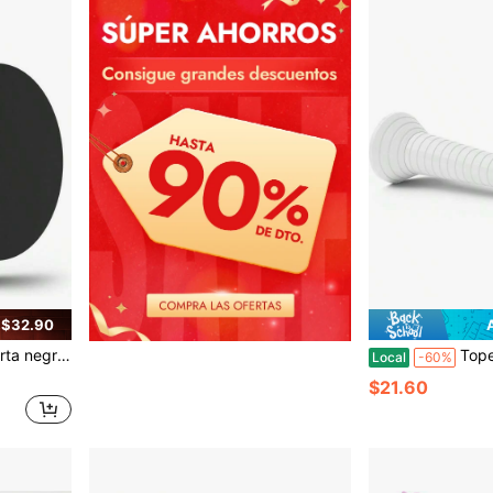
 $32.90
 de pomo de puerta de aluminio texturizado para hogar y oficina
Tope de puerta blanco de resorte, tope de
Local
-60%
$21.60