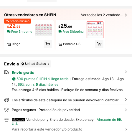
Otros vendedores en SHEIN
Ver todos los 2 vendedores
precio mínimo
22
25
$
.95
$
.09
Free Shipping
Free Shipping
Ringo
Pokanic US
Envío a
United States
Envío gratis
500 puntos SHEIN si llega tarde
Entrega estimada:
Ago 13 - Ago
14,
69% son ≤
5
días hábiles
Est. entrega 4-5 días hábiles : Excluye fin de semana y días festivos
Los artículos de esta categoría no se pueden devolver ni cambiar
Pagos seguros · Protección de privacidad
Vendido por y Enviado desde: Eko Jersey
Almacén de EE.
Mercado
UU.
Para reportar a este vendedor y/o producto