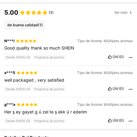
5.00
(3)
Ver más
de buena calidad
(1)
N***l
Tipo de Aroma: Múltiples aromas
Good
quality
thank
so
much
SHEIN
Útil
(0)
Desde SHEIN US
Programa de puntos
a***5
Tipo de Aroma: Múltiples aromas
well
packaged
,
very
satisfied
Útil
(0)
Desde SHEIN US
Programa de puntos
g***a
Tipo de Aroma: Múltiples aromas
Her
ş
ey
gayet
g
ü
zel
te
ş
ekk
ü
r
ederim
Útil
(0)
Desde SHEIN US
Programa de puntos