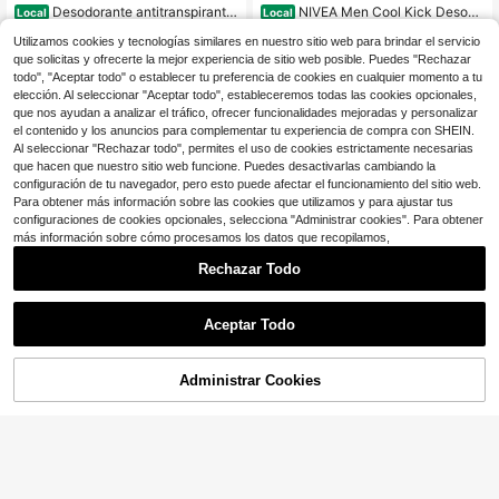
Desodorante antitranspirante
NIVEA Men Cool Kick Desodo
Local
Local
27
16
en spray seco Dove Advanced Car
rante Roll-On 50ml – Protección co
$
.75
-25%
$
.14
-35%
e de pepino y té verde, 107g
ntra el sudor y el olor durante 72 hor
Utilizamos cookies y tecnologías similares en nuestro sitio web para brindar el servicio
as, fórmula refrescante con aroma
que solicitas y ofrecerte la mejor experiencia de sitio web posible. Puedes "Rechazar
4-5 días hábiles
Free Shipping
Free Shipping
masculino, comodidad para la piel,
todo", "Aceptar todo" o establecer tu preferencia de cookies en cualquier momento a tu
secado rápido, frescura duradera, p
elección. Al seleccionar "Aceptar todo", estableceremos todas las cookies opcionales,
aquete de 3
que nos ayudan a analizar el tráfico, ofrecer funcionalidades mejoradas y personalizar
el contenido y los anuncios para complementar tu experiencia de compra con SHEIN.
Al seleccionar "Rechazar todo", permites el uso de cookies estrictamente necesarias
que hacen que nuestro sitio web funcione. Puedes desactivarlas cambiando la
configuración de tu navegador, pero esto puede afectar el funcionamiento del sitio web.
Para obtener más información sobre las cookies que utilizamos y para ajustar tus
configuraciones de cookies opcionales, selecciona "Administrar cookies". Para obtener
más información sobre cómo procesamos los datos que recopilamos,
Rechazar Todo
Aceptar Todo
Dove
Dove
paquete de 10 desodorantes
Dove Desodorante Antitransp
Local
Local
Administrar Cookies
23
antitranspirantes en spray para muj
irante en Spray Granada & Verbena
COMPRA AHORA
3.2k+ vendidos
(100+)
AÑADIR A LA BOLSA
$
.99
-4%
eres de Dove, 150 ml, surtido de var
de Limón 150 ML Paquete de 6
37
$
.91
-24%
iedades
Free Shipping
Free Shipping