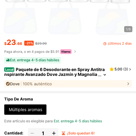
1/9
23
-21%
¡Últimos 2 días
$
.66
$29.90
Paga ahora, o en 4 pagos de $5.91
Est. entrega 4-5 días hábiles
Paquete de 6 Desodorante en Spray Antitra
5.00
(
3
)
Local
nspirante Avanzado Dove Jazmín y Magnolia
150 ml/5.07 oz
Dove
100% auténtico
Tipo De Aroma
Múltiples aromas
Este artículo es elegible para
Est. entrega 4-5 días hábiles
Cantidad:
¡Solo quedan 6!