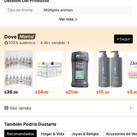
Detalles Del Producto
Tipo de Aroma:
Múltiples aromas
Ver más
Dove
Seguir
100% auténtico
4.4k+ vendido
36
24
21
15
3
$
.99
$
.90
$
.99
$
.34
$
.9
Eko Jersey
También Podría Gustarte
Recomendados
Hogar & Vida
Joyas & Relojes
Accesorios de Ves