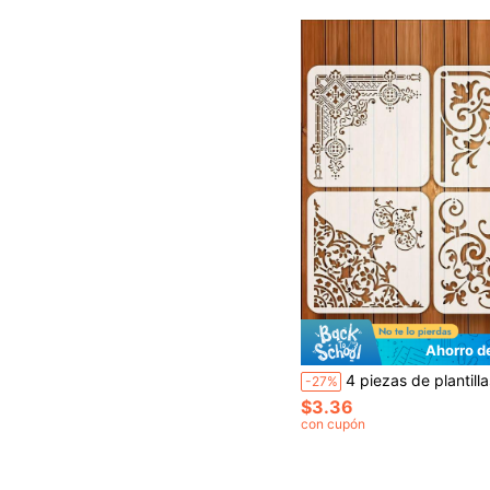
Ahorro d
4 piezas de plantillas de arte y manualidades DIY, suministros de pintura, suministros de scrapbooking, tamaño 20.32x20.32cm - Adecuado para decoración de paredes, decoración de habitaciones, tableros de colorear, collage, pintura de muebles, floral, geométrico, decorativo, scrapbooking, manualidade
-27%
$3.36
con cupón