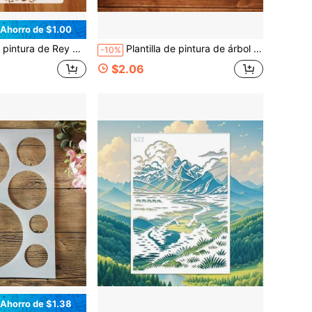
Ahorro de $1.00
avable de tigre caminando, Adecuada para creación DIY, arte callejero, muebles, artesanías, paredes, rocas, telas, diseño de pintura
Plantilla de pintura de árbol para mujeres, plantilla de árbol de la vida lavable y reutilizable, patrón de silueta de mujer para pintura, adecuada para paredes, suelos, camisetas, telas, DIY, decoración de muebles
-10%
$2.06
Ahorro de $1.38