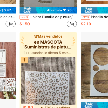
e $0.47
Ahorro de $1.20
booking, plantillas de alfabeto DIY para decoración de paredes y muebles
1 pieza Plantilla de pintura/dibujo de plástico blanco hueco de tamaño A4 para tazas
Plantilla de pintura de Rey de la selva - Tigre de gran tamaño, Plantilla reutilizable y l
-44%
-32%
$1.50
$2.10
Más vendidos
en MASCOTA
Suministros de pintura
y dibujo
1k+ usuarios le dieron 5 estrellas
1
$1.80
500+ vendidos