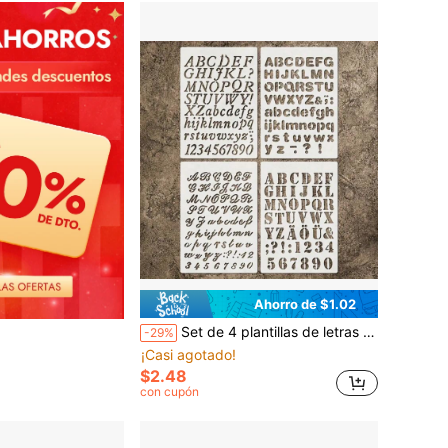
Ahorro de $1.02
Set de 4 plantillas de letras y números para manualidades DIY - Plantillas de plástico reutilizables para madera, paredes, lienzos, muebles, telas, letreros y scrapbooking, de vuelta a la escuela, útiles escolares
-29%
¡Casi agotado!
$2.48
con cupón