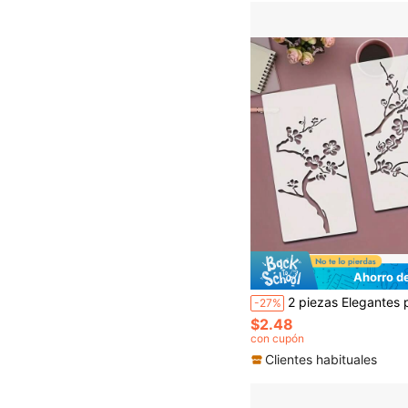
Ahorro d
2 piezas Elegantes plantillas de flor de cerezo y rama - Plantillas de pintura de diseño floral reutilizables, plantillas de pintura floral de rama de PET adecuadas para decoración 
-27%
$2.48
con cupón
Clientes habituales