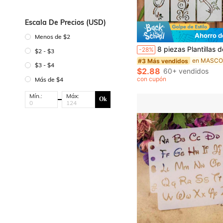
Escala De Precios (USD)
Ahorro d
Menos de $2
8 piezas Plantillas de estarcido con diseño floral, brocado, para pintar paredes y muebles. Se proporcionan 2 tamaños para satisfacer sus necesidades creativas. Plantillas de pintura lavables, flexibles y reutilizables, adecuadas para papel, decoración del hogar, manualidades 
-28%
$2 - $3
#3 Más vendidos
$3 - $4
$2.88
60+ vendidos
con cupón
Más de $4
Mín.:
Máx:
Ok