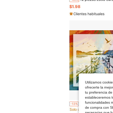
$1.98
Clientes habituales
Utilizamos cookies
ofrecerte la mejo
tu preferencia de
estableceremos to
funcionalidades m
Tamaño Grande - Plantilla Floral de Dalia, Plantilla Hueca de Planta Lavable y Reutilizable, Adecuada para Manualidades DIY, Diseño de Plantas, Ar
-13%
de compra con SH
Solo quedan 3
necesarias que h