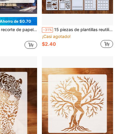
Ahorro de $0.70
itectura de horizonte de ciudad de 11.7 X 8.3 pulgadas, hecha de plástico duradero, adecuada para arte y diseño arquitectónico
15 piezas de plantillas reutilizables para planificador, 4"X7" Plantillas para diario/cuaderno/scrapbook/dibujo de estilo bullet journal
-31%
¡Casi agotado!
$2.40