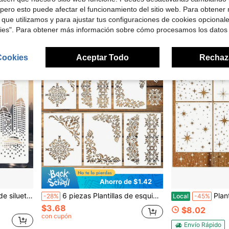
$2.00
$2.85
pero esto puede afectar el funcionamiento del sitio web. Para obtener
con cupón
 que utilizamos y para ajustar tus configuraciones de cookies opcional
kies". Para obtener más información sobre cómo procesamos los datos
Cookies
Aceptar Todo
Rechaz
Ahorro de $1.42
radero, fácil de usar, plantilla de 11.8" X 11.8"
6 piezas Plantillas de esquina para pintar, plantilla de borde floral vintage, plantilla de pintura de esquina, plantillas reutilizables de damasco para muebles para madera, pared, lienzo, papel, tela, piso, manualidades y artesanía, de vuelta a la escuela, útiles escolares
Plantillas reutilizables de estrel
-28%
Local
-45%
$3.68
$8.02
con cupón
Envío Rápido