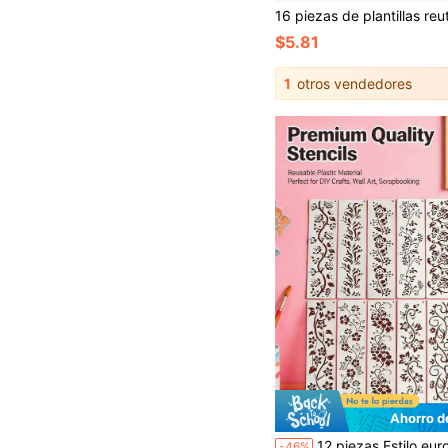
$5.81
1
otros vendedores
Ahorro d
12 piezas Estilo europeo Sellos de scrapbooking DIY de ratán floral hueco, reutilizables para decoración del hogar, decoración de cajas de regalo, tel
-46%