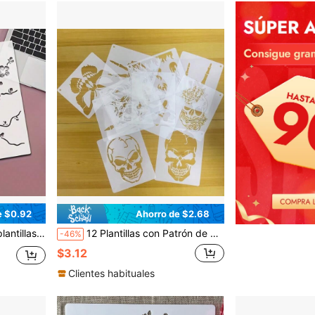
e $0.92
Ahorro de $2.68
del hogar DIY, muebles y pintura de pared - Diseño floral multifuncional
12 Plantillas con Patrón de Calavera, Adecuadas para Graffiti de Calavera con Llama, Arte de Pintura en Aerosol, Manualidades Hechas a Mano, Plástico, Plantillas Reutilizables para Grabado en Madera
-46%
$3.12
Clientes habituales