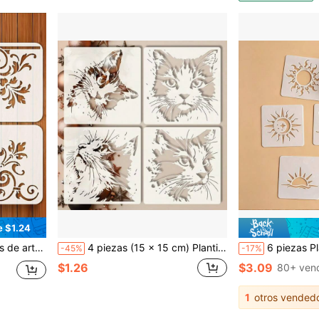
e $1.24
s de tela y papel - Con patrones florales, geométricos y decorativos, herramientas de dibujo, plantilla de henna
4 piezas (15 x 15 cm) Plantillas de rostro de gato con múltiples expresiones - Plantillas de arte de gato lindas y vívidas, adecuadas para manualidades, decoración de fiestas, decoración del hogar, ropa, madera, lienzo y talla grande, diseño divertido, material duradero, decoración de ropa, diseño de larga duración, plantillas de alta calidad, paquete de plantillas, entusiastas de las manualidades
6 piezas Plantillas reutilizables con forma de sol, plantillas multicapa para decoració
-45%
-17%
$1.26
$3.09
80+ ven
1
otros vended