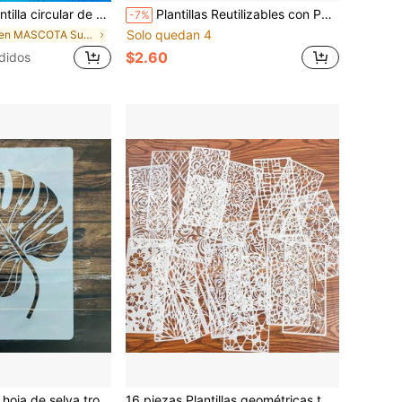
maño A4 para dibujar, de vuelta a la escuela, útiles escolares
Plantillas Reutilizables con Patrón de Paisaje para Arte de Pared DIY, Scrapbooking y Relieve - Plástico PET Duradero, Fácil de Usar 11.7" X 8.3"
-7%
Solo quedan 4
en MASCOTA Suministros de pintura y dibujo
$2.60
didos
e de 21.0x29.7 cm para pintura, scrapbooking, decoración del hogar, muebles
16 piezas Plantillas geométricas texturizadas huecas, estampado de piel de serpiente, tela creativa, pared, plantillas reutilizables y lavables para pintura en aerosol sobre madera, Vuelta al colegio, Artículos escolares