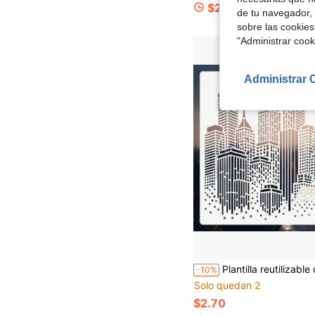
$2.43
de tu navegador, 
sobre las cookies
"Administrar coo
Administrar 
Plantilla reutilizable de silueta de la ciudad, adecuada para arte de pared DIY, scrapbooking y grabado - Plástico PET du
-10%
Solo quedan 2
$2.70