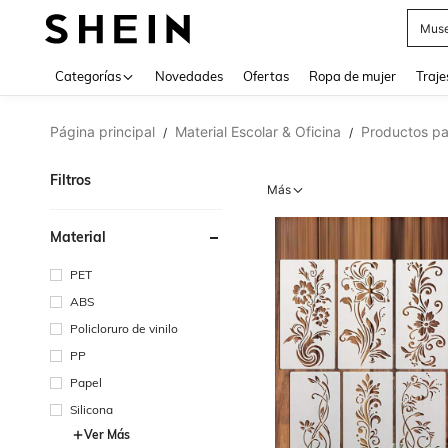
Muse
Categorías
Novedades
Ofertas
Ropa de mujer
Traje
Página principal
Material Escolar & Oficina
Productos pa
/
/
Filtros
Más
Material
PET
ABS
Policloruro de vinilo
PP
Papel
Silicona
Ver Más