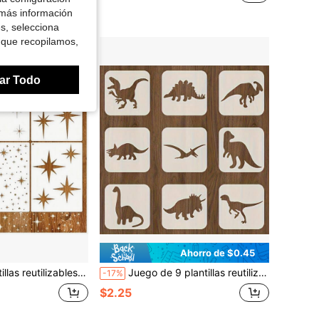
 más información
es, selecciona
 que recopilamos,
ar Todo
Ahorro de $0.45
las para pintar - Plantillas grandes para paredes y madera para hacer patrones de destellos en manualidades y decoración DIY
Juego de 9 plantillas reutilizables de dinosaurios - Plantillas de plástico PET con forma de dinosaurio de 2.95 pulgadas, adecuadas para manualidades DIY, creación artística, se pueden usar en paredes, piedras, álbumes de recortes, servilletas y posavasos - Herramientas de pintura de dinosaurios
-17%
$2.25