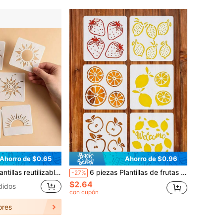
Ahorro de $0.65
Ahorro de $0.96
n del hogar, tableros de madera, arte de pared, scrapbooking, colorear, estampado en relieve, álbumes de fotos, tarjetas decorativas
6 piezas Plantillas de frutas de 3.94X3.94 pulgadas, incluyendo moldes de pintura de limón, plantillas de pintura reutilizables de limón, fresa y manzana, adecuadas para decoración de granja, pegatinas de letrero de bienvenida de granja de limón, se pueden usar para pintar paredes, suelos y azulejos, plantillas de pintura reutilizables adecuadas para tela, lienzo, madera, pared, muebles y decoración del hogar
-27%
$2.64
didos
con cupón
ores