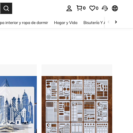
0
0
pa interior y ropa de dormir
Hogar y Vida
Bisutería Y Accesorios
Be