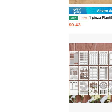
Ahorro d
1 pieza Plantilla de estarcido reutilizable multicapa - Símbolos de letras y números huecos, ideal para bullet journaling, scrap
Local
-52%
$0.43