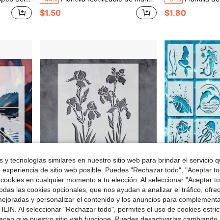
$1.50
$1.80
 y tecnologías similares en nuestro sitio web para brindar el servicio qu
r experiencia de sitio web posible. Puedes "Rechazar todo", "Aceptar t
 cookies en cualquier momento a tu elección. Al seleccionar "Aceptar to
Ahorro de $0.80
das las cookies opcionales, que nos ayudan a analizar el tráfico, ofre
ejoradas y personalizar el contenido y los anuncios para complementa
te de Pared, Pintura en Lienzo, Decoración de Scrapbooking
1 pieza Plantilla reutilizable tamaño A4 con patrón de flor de iris, adecuada para pintura, manualidades, madera, paredes, lienzo, papel y tela
16 piezas de plantillas reutilizables de criaturas marinas, sirena, tortuga, ballen
-29%
-32%
EIN. Al seleccionar "Rechazar todo", permites el uso de cookies estri
Solo quedan 8
Solo quedan 6
acen que nuestro sitio web funcione. Puedes desactivarlas cambiando 