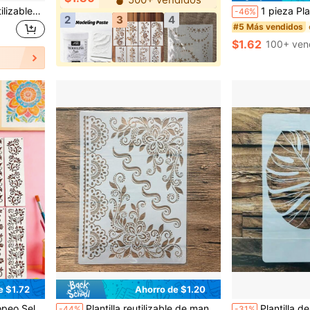
16 piezas de plantillas reutilizables para planificador de diario, adecuadas para pintura, manualidades, scrapbooking, pintura en madera y otras creaciones DIY
1 pieza Plantilla circular de plástico ta
-46%
2
3
4
#5 Más vendidos
$1.62
100+ ven
e $1.72
Ahorro de $1.20
a, dibujo, tablero de enmascaramiento, material de plástico
Plantilla reutilizable de mandala de 21,0 x 29,7 cm, para pintura, scrapbooking, decoración del hogar, decoración de muebles
Plantilla de hoja de selva tropical, reutilizabl
-44%
-31%