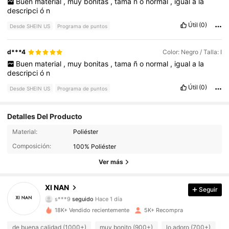
Buen
material
,
muy
bonitas
,
tama
ñ
o
normal
,
igual
a
la
descripci
ó
n
Útil
(0)
Desde SHEIN US
Programa de puntos
d***4
Color: Negro / Talla: I
Buen
material
,
muy
bonitas
,
tama
ñ
o
normal
,
igual
a
la
descripci
ó
n
Útil
(0)
Desde SHEIN US
Programa de puntos
Detalles Del Producto
Material:
Poliéster
2.1K Seguidores
4.87
Composición:
100% Poliéster
2.1K Seguidores
4.87
Ver más
2.1K Seguidores
4.87
XI NAN
Seguir
s***9
seguido
Hace 1 día
2.1K Seguidores
4.87
18K+ Vendido recientemente
5K+ Recompra
de buena calidad (1000+)
muy bonito (900+)
lo adoro (700+)
c