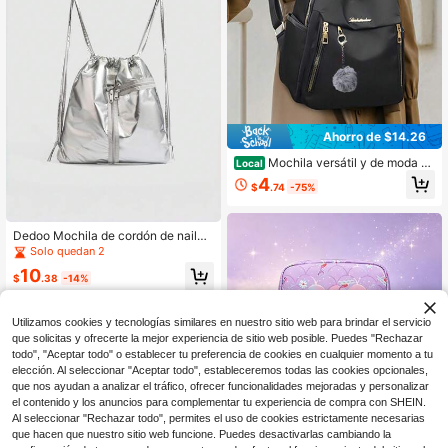
mientos
Ahorro de $14.26
Mochila versátil y de moda co
Local
n colgante de pompón - ¡Esencial p
4
$
.74
-75%
ara la escuela! Mochila de viaje par
a mujer, mochila de estudiante de m
oda,
Dedoo Mochila de cordón de nailon
plateado metálico brillante, bolsillos
Solo quedan 2
con múltiples cremalleras, correa d
10
e hombro ajustable, bolsa de cordó
$
.38
-14%
n Y2K, para fitness, deportes y viaje
s diarios
Utilizamos cookies y tecnologías similares en nuestro sitio web para brindar el servicio
que solicitas y ofrecerte la mejor experiencia de sitio web posible. Puedes "Rechazar
todo", "Aceptar todo" o establecer tu preferencia de cookies en cualquier momento a tu
elección. Al seleccionar "Aceptar todo", estableceremos todas las cookies opcionales,
que nos ayudan a analizar el tráfico, ofrecer funcionalidades mejoradas y personalizar
el contenido y los anuncios para complementar tu experiencia de compra con SHEIN.
Ahorro de $6.61
Al seleccionar "Rechazar todo", permites el uso de cookies estrictamente necesarias
que hacen que nuestro sitio web funcione. Puedes desactivarlas cambiando la
Bolso bandolera mini de la ser
Local