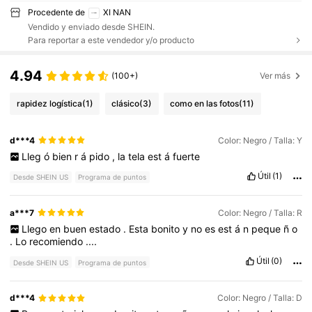
Procedente de
XI NAN
Vendido y enviado desde SHEIN.
Para reportar a este vendedor y/o producto
4.94
(100+)
Ver más
rapidez logística
(1)
clásico
(3)
como en las fotos
(11)
d***4
Color: Negro / Talla: Y
Lleg
ó
bien
r
á
pido
,
la
tela
est
á
fuerte
Útil
(1)
Desde SHEIN US
Programa de puntos
a***7
Color: Negro / Talla: R
Llego
en
buen
estado
.
Esta
bonito
y
no
es
est
á
n
peque
ñ
o
.
Lo
recomiendo
....
Útil
(0)
Desde SHEIN US
Programa de puntos
d***4
Color: Negro / Talla: D