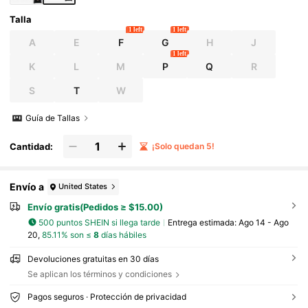
es, estudiantes universitarios, al aire libre, via
jes, salidas
Talla
1 left
1 left
A
E
F
G
H
J
1 left
K
L
M
P
Q
R
S
T
W
Guía de Tallas
Cantidad:
¡Solo quedan 5!
Envío a
United States
Envío gratis(Pedidos ≥ $15.00)
500 puntos SHEIN si llega tarde
Entrega estimada:
Ago 14 - Ago
20,
85.11% son ≤
8
días hábiles
Devoluciones gratuitas en 30 días
Se aplican los términos y condiciones
Pagos seguros · Protección de privacidad