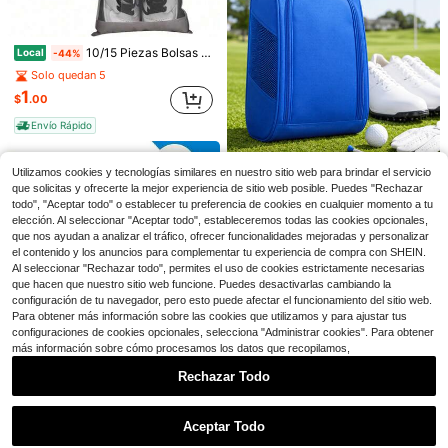
10/15 Piezas Bolsas de Viaje para Zapatos, Fundas de Bolsas de Viaje para Empacar, Bolsas de Viaje para Zapatos para Almacenamiento para Empacar en la Maleta (14.2in*10.6in)
Local
-44%
15
Solo quedan 5
1
$
.00
Ahorro de $7.87
Ahorro de $12.19
Envío Rápido
Bolso de hombro transparente de PVC aprobado para estadios, bolso de mujer con cremallera para actividades al aire libre, conciertos y eventos deportivos
Mochila de estilo universitario coreano con lunares de alta gama, mochila de nicho linda para estudiantes, nueva mochila para escuela media y secundaria
Local
Local
-56%
-47%
6
13
$
.13
200+ vendidos
$
.51
Utilizamos cookies y tecnologías similares en nuestro sitio web para brindar el servicio
Ahorro de $1.09
que solicitas y ofrecerte la mejor experiencia de sitio web posible. Puedes "Rechazar
Envío Rápido
Envío Rápido
todo", "Aceptar todo" o establecer tu preferencia de cookies en cualquier momento a tu
1 pieza Bolsa de zapatos plegable para viajes, bolsa de zapatos con cremallera, bolsa de botas unisex, caja de zapatos, caja de almacenamiento de zapatos, caja de zapatos unisex, adecuada para estudiantes, trabajadores de oficina, entusiastas de los viajes, entusiastas del fitness, entusiastas del golf
-16%
elección. Al seleccionar "Aceptar todo", estableceremos todas las cookies opcionales,
5
$
.61
que nos ayudan a analizar el tráfico, ofrecer funcionalidades mejoradas y personalizar
el contenido y los anuncios para complementar tu experiencia de compra con SHEIN.
Al seleccionar "Rechazar todo", permites el uso de cookies estrictamente necesarias
que hacen que nuestro sitio web funcione. Puedes desactivarlas cambiando la
configuración de tu navegador, pero esto puede afectar el funcionamiento del sitio web.
Para obtener más información sobre las cookies que utilizamos y para ajustar tus
configuraciones de cookies opcionales, selecciona "Administrar cookies". Para obtener
Ahorro de $4.83
más información sobre cómo procesamos los datos que recopilamos,
Bolsa portátil y reutilizable para el cuidado de zapatos: material de chenilla, mantiene la forma, lavable a máquina - La solución definitiva para el cuidado de zapatos. Bolsa de almacenamiento diseñada específicamente para zapatos deportivos de hombres y mujeres
Local
-50%
Rechazar Todo
Solo quedan 10
Mostrar artículos similares con stock
Ver todo
4
$
.87
Aceptar Todo
Lo sentimos, este producto está agotado.
Envío Rápido