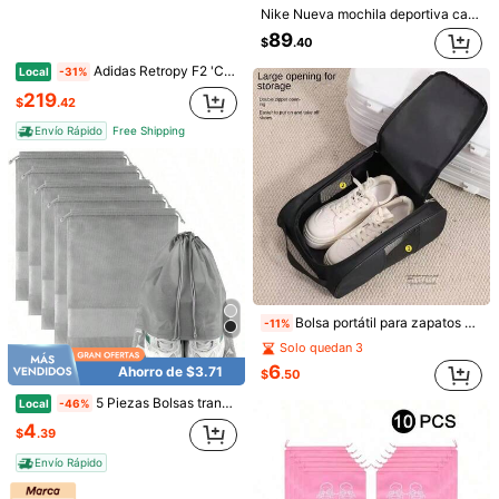
Nike Nueva mochila deportiva casual de hombro con almacenamiento para mujer
Devoluciones gratuitas en 30 días
89
$
.40
Se aplican los términos y condiciones
Adidas Retropy F2 'Carbon Magic Grey Mint' Mujer Negro
Local
-31%
Pagos seguros · Protección de privacidad
219
$
.42
Para reportar a este vendedor y/o producto
Envío Rápido
Free Shipping
5.00
(1)
Ver más
c***3
Color: Gris / Tipo de Estilo: 5 piezas
Perfect
for
packing
shoes
Útil
(0)
Desde SHEIN US
Programa de puntos
Bolsa portátil para zapatos de golf de tela Oxford ligera y a prueba de polvo, adecuada para tenis, fútbol y otros deportes
-11%
Detalles Del Producto
Solo quedan 3
Material:
Tela no tejida
6
Ahorro de $3.71
$
.50
Composición:
100% Acrílico
5 Piezas Bolsas transparentes a prueba de agua para zapatos, bolsas de almacenamiento con cordón para viajes, organizador de zapatos a prueba de polvo portátil para hombres y mujeres, artículos esenciales para viajes de 15.7*11.8 pulgadas
Local
-46%
Ver más
4
$
.39
Envío Rápido
También Podría Gustarte