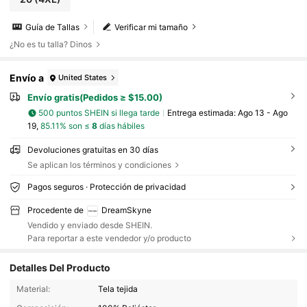
Guía de Tallas
Verificar mi tamaño
¿No es tu talla? Dinos
Envío a
United States
Envío gratis(Pedidos ≥ $15.00)
500 puntos SHEIN si llega tarde
Entrega estimada:
Ago 13 - Ago
19,
85.11% son ≤
8
días hábiles
Devoluciones gratuitas en 30 días
Se aplican los términos y condiciones
Pagos seguros · Protección de privacidad
Procedente de
DreamSkyne
Vendido y enviado desde SHEIN.
Para reportar a este vendedor y/o producto
Detalles Del Producto
91K Seguidores
4.73
Material:
Tela tejida