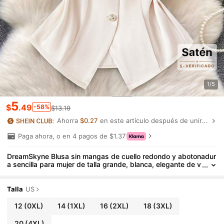
1/5
5
$
.49
-58%
$13.19
Ahorra
$0.27
en este artículo después de unirte.
Paga ahora, o en 4 pagos de $1.37
DreamSkyne Blusa sin mangas de cuello redondo y abotonadur
a sencilla para mujer de talla grande, blanca, elegante de v
erano, estilo fiesta de té, casual para uso diario y desplaza
mientos
Talla
US
12
(0XL)
14
(1XL)
16
(2XL)
18
(3XL)
20
(4XL)