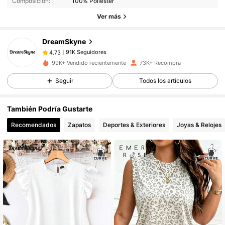
Composición:
100% Poliéster
Ver más
91K Seguidores
4.73
DreamSkyne
91K Seguidores
4.73
99K+ Vendido recientemente
73K+ Recompra
Seguir
Todos los artículos
91K Seguidores
4.73
También Podría Gustarte
91K Seguidores
4.73
Recomendados
Zapatos
Deportes & Exteriores
Joyas & Relojes
91K Seguidores
4.73
91K Seguidores
4.73
91K Seguidores
4.73