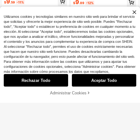
9
9
$
.59
-11%
lla grande
$
.89
-12%
alla grande
Utilizamos cookies y tecnologías similares en nuestro sitio web para brindar el servicio
que solicitas y ofrecerte la mejor experiencia de sitio web posible. Puedes "Rechazar
todo", "Aceptar todo" o establecer tu preferencia de cookies en cualquier momento a tu
elección. Al seleccionar "Aceptar todo", estableceremos todas las cookies opcionales,
que nos ayudan a analizar el tráfico, ofrecer funcionalidades mejoradas y personalizar
el contenido y los anuncios para complementar tu experiencia de compra con SHEIN.
Al seleccionar "Rechazar todo", permites el uso de cookies estrictamente necesarias
que hacen que nuestro sitio web funcione. Puedes desactivarlas cambiando la
configuración de tu navegador, pero esto puede afectar el funcionamiento del sitio web.
Para obtener más información sobre las cookies que utilizamos y para ajustar tus
configuraciones de cookies opcionales, selecciona "Administrar cookies". Para obtener
más información sobre cómo procesamos los datos que recopilamos,
Rechazar Todo
Aceptar Todo
7
Administrar Cookies
¡58% DE DESCUENTO!
AÑADIR A LA BOLSA
Ahorro de $1.32
SHEIN Clasi Blusa blanca sencilla d
GlowEve CURVE Blusa sin mangas
e mujer talla grande con cuello en
200+ vendidos
de cuello redondo con botones dela
500+ vendidos
V, parches de encaje floral, para us
nteros para tallas grandes
7
7
$
.59
-11%
o casual, vacaciones y uso diario
$
.57
-15%
con cupón