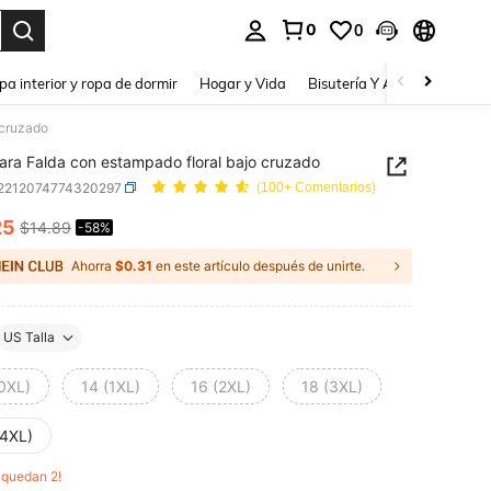
0
0
a. Press Enter to select.
pa interior y ropa de dormir
Hogar y Vida
Bisutería Y Accesorios
Be
 cruzado
ra Falda con estampado floral bajo cruzado
f2212074774320297
(100+ Comentarios)
25
$14.89
-58%
ICE AND AVAILABILITY
Ahorra
$0.31
en este artículo después de unirte.
US Talla
(0XL)
14 (1XL)
16 (2XL)
18 (3XL)
(4XL)
o quedan 2!