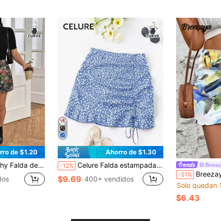
rro de $1.20
Ahorro de $1.30
cuada para la oficina, el transporte, las citas y las fiestas en otoño/invierno
Celure Falda estampada con flores de talla grande para vacaciones de verano informal con cordón lateral, conjunto de ropa de playa para mujer
Breez
-12%
Breezaya Falda culotte con cintu
-51%
$9.69
dos
400+ vendidos
Solo quedan 
$6.43