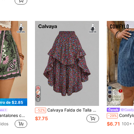
8
4
rro de $2.85
Calvaya Falda de Talla Grande para Mujer Nueva Vacaciones Playa Vintage Francés Ámbar Floral Cintura Alta Asimétrica Capas Estilo Pastel Adelgazante Versátil Best Seller Primavera Verano
ano
Comfy
-52%
rdón y adorno de encaje floral para mujer de talla grande
Comfylo Pantalones de tall
-29%
$7.75
$6.71
idos
100+ 