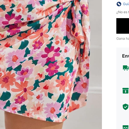
Guí
¿No es t
Gana h
Env