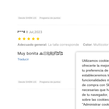
Desde SHEIN US
Programa de puntos
l***4
8 Jul,2023
Adecuado general: La talla corresponde, Color: Multicolor, Talla: 2X
Adecuado general:
La talla corresponde
Color:
Multicolor
Muy bonita 🙏🏻🙌🙌🥰🥰
Traducir
Utilizamos cookies
ofrecerte la mejo
tu preferencia de
estableceremos to
funcionalidades m
Desde SHEIN US
Programa de puntos
de compra con SH
necesarias que h
Ver Más Re
de tu navegador, 
sobre las cookies
"Administrar coo