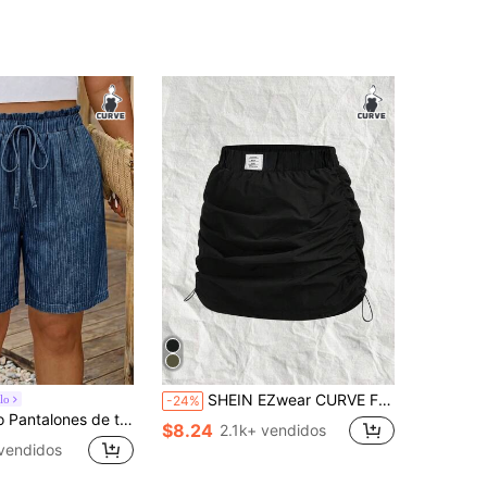
SHEIN EZwear CURVE Falda elástica con cordón y aplicación tejida negra para mujer de talla grande, Día de San Valentín
lo
-24%
a grande minimalistas azul profundo adecuados para el verano
$8.24
2.1k+ vendidos
vendidos