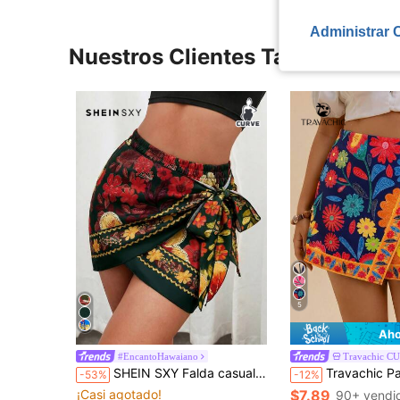
Administrar 
Nuestros Clientes También Vie
5
Aho
#EncantoHawaiano
Travachic C
SHEIN SXY Falda casual de vacaciones con estampado floral y envolvente para mujer de talla grande
Travachic Pantalones cortos bohemios casuales de vacaciones en la playa con 
-53%
-12%
¡Casi agotado!
$7.89
90+ vendi