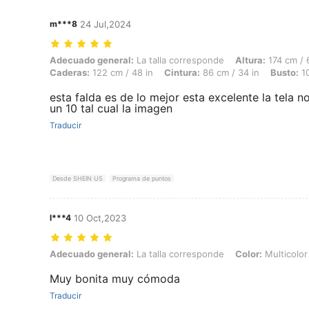
m***8
24 Jul,2024
Adecuado general: La talla corresponde, Altura: 174 cm / 69 in, Peso: 
Adecuado general:
La talla corresponde
Altura:
174 cm / 
Caderas:
122 cm / 48 in
Cintura:
86 cm / 34 in
Busto:
10
esta falda es de lo mejor esta excelente la tela 
un 10 tal cual la imagen
Traducir
Desde SHEIN US
Programa de puntos
l***4
10 Oct,2023
Adecuado general: La talla corresponde, Color: Multicolor, Talla: 2X
Adecuado general:
La talla corresponde
Color:
Multicolor
Muy bonita muy cómoda
Traducir