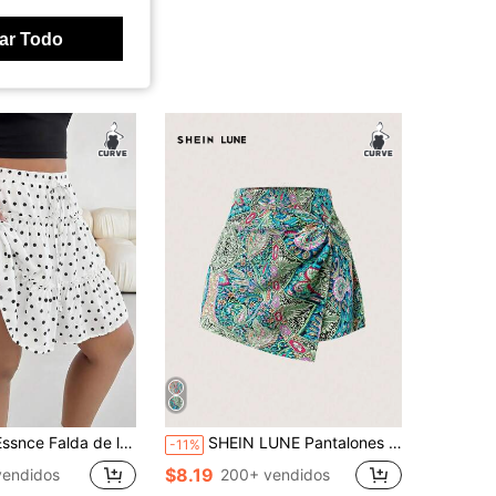
ar Todo
alla grande para mujer, moda casual holgada y cómoda de primavera/verano, ropa linda de talla grande, pantalones para mujer, ropa para salir, falda de tenis, falda anti-exposición
SHEIN LUNE Pantalones cortos estampados de estilo de vacaciones de verano para mujer de talla grande
-11%
$8.19
vendidos
200+ vendidos