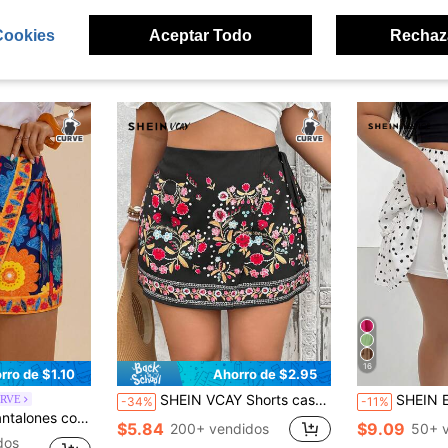
Cookies
Aceptar Todo
Rechaz
ron
16
rro de $1.10
Ahorro de $2.95
SHEIN VCAY Shorts casuales de mujer talla grande con ribete de encaje negro, shorts de playa, shorts románticos para una cita del Día de San Valentín, verano para mujer, boda, invitada, faldas-pantalón románticas Coconut Girl Nashville Festival para mujer, concierto de country, verano bohemio, brunch de mujer, aeropuerto, vacaciones de playa, descanso en la ciudad, occidental para mujer, ropa occidental para mujer de talla grande
SHEIN Essnce Falda de lunares blancos con volantes y pantalones cortos incorporados, t
URVE
-34%
-11%
decoración de lazo y dobladillo con volantes para mujer de talla grande
$5.84
$9.09
200+ vendidos
50+ 
dos