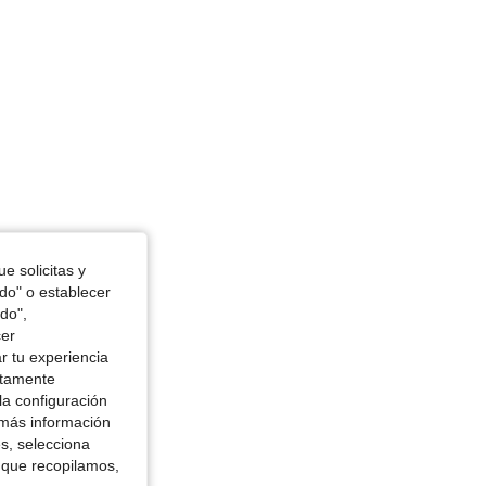
e solicitas y
odo" o establecer
do",
cer
r tu experiencia
ctamente
la configuración
 más información
es, selecciona
 que recopilamos,