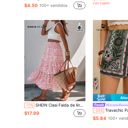
con cupón
$4.50
100+ vendidos
Aho
SHEIN Clasi Falda de línea A con estampado floral y volantes para mujer de talla grande, estilo elegante de vacaciones para primavera/verano
#EncantoHawai
-11%
Travachic Pantalones cortos de playa casuales y bohemios con co
-33%
$17.99
$5.84
100+ vend