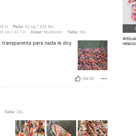
92 kg / 203 lbs, Caderas: 122 cm / 48 in, Cintura: 86 cm / 34 in, Busto: 106 cm / 4
69 in
Peso:
92 kg / 203 lbs
3
6 cm / 41.7 in
Color:
Multicolor
Talla:
1XL
Artícul
no transparenta para nada le doy
relaci
Útil (0)
L
Talla:
2XL