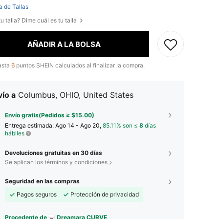
a de Tallas
u talla? Dime cuál es tu talla
AÑADIR A LA BOLSA
asta
6
puntos SHEIN calculados al finalizar la compra.
ío a
Columbus, OHIO, United States
Envío gratis(Pedidos ≥ $15.00)
Entrega estimada:
Ago 14 - Ago 20,
85.11% son ≤
8
días
hábiles
Devoluciones gratuitas en 30 días
Se aplican los términos y condiciones
Seguridad en las compras
Pagos seguros
Protección de privacidad
Procedente de
Dreamara CURVE