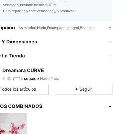
Vendido y enviado desde SHEIN.
Para reportar a este vendedor y/o producto
ipción
Asimétrico,Nudo,Estampado Integral,Bohemio
4.74
411
2.6K
s Y Dimensiones
4.74
411
2.6K
 La Tienda
4.74
411
2.6K
Dreamara CURVE
j***3
seguido
Hace 1 día
4.74
411
2.6K
Calificación
Artículos
Seguidores
Todos los artículos
Seguir
4.74
411
2.6K
4.74
411
2.6K
LOS COMBINADOS
4.74
411
2.6K
4.74
411
2.6K