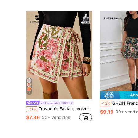
4
Aho
SHEIN Frenchy Falda de talla grande de jacquard tipo A-line, diseño minimalista, ade
Travachic CURVE
-12%
Travachic Falda envolvente con lazo y estampado floral en negro para mujer de talla grande
-51%
$9.19
90+ vendi
$7.36
50+ vendidos