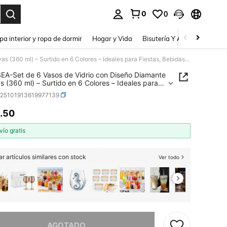
0
0
a. Press Enter to select.
pa interior y ropa de dormir
Hogar y Vida
Bisutería Y Accesorios
Be
GLASSEA-Set de 6 Vasos de Vidrio con Diseño Diamante y Rayas (360 ml) – Surtido en 6 Colores – Ideales para Fiestas, Bebidas Frías y Decoración del Hogar
A-Set de 6 Vasos de Vidrio con Diseño Diamante
s (360 ml) – Surtido en 6 Colores – Ideales para
s, Bebidas Frías y Decoración del Hogar
h25101913619977139
.50
ICE AND AVAILABILITY
vío gratis
r artículos similares con stock
Ver todo
imos, este producto está agotado.
AGOTADO