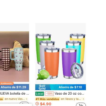
Ahorro de $11.29
Ahorro de $7.10
de agua de 946 ml/1119 ml con asa y pajita abatible - Cabe en el portavasos, vaso resistente a fugas - Base reutilizable de acero inoxidable y goma con aislamiento - Regalos para mujeres y hombres
Vaso de 20 oz con tapa, doble pared, aislado al vacío, taza térmica de acero inoxidable, resistente, con recubrimiento en polvo, para bebidas frías y calientes.
Local
-59%
en nuevo Vasos
en Vasos y tazas de acero inoxidable Tazas
os
#1 Más vendidos
$4.90
 vendidos