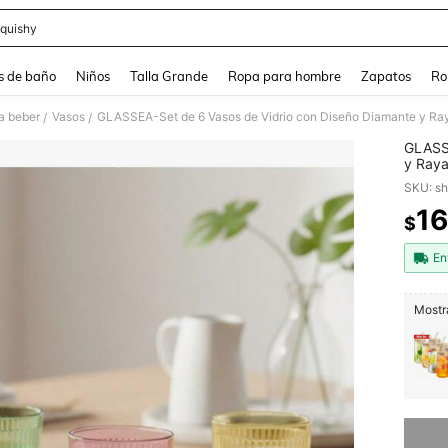
quishy
and down arrow keys to navigate search Búsqueda reciente and Busca y Encuentr
s de baño
Niños
Talla Grande
Ropa para hombre
Zapatos
Ro
ra beber
Vasos
/
/
GLASSE
y Raya
Fiesta
SKU: s
16
$
PR
En
Mostra
Lo sent