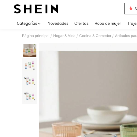
S
Use up 
Categorías
Novedades
Ofertas
Ropa de mujer
Traje
Página principal
Hogar & Vida
Cocina & Comedor
Artículos pa
/
/
/