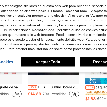
Envío Rápi
 y tecnologías similares en nuestro sitio web para brindar el servicio qu
r experiencia de sitio web posible. Puedes "Rechazar todo", "Aceptar t
 cookies en cualquier momento a tu elección. Al seleccionar "Aceptar to
das las cookies opcionales, que nos ayudan a analizar el tráfico, ofre
ejoradas y personalizar el contenido y los anuncios para complementa
EIN. Al seleccionar "Rechazar todo", permites el uso de cookies estri
acen que nuestro sitio web funcione. Puedes desactivarlas cambiando 
pero esto puede afectar el funcionamiento del sitio web. Para obtener
 que utilizamos y para ajustar tus configuraciones de cookies opcional
kies". Para obtener más información sobre cómo procesamos los datos
Cookies
Aceptar Todo
Rechaz
#2 Más vendid
agua, tazas de café con hielo, tazas de viaje reutilizables de plástico para fiestas y cumpleaños de 24 onzas
HILAKE 800ml Botella de agua de acero inoxidable aislada con estampado de lunares y lazo, con asa portátil y pajita plegable - Taza de viaje perfecta para bebidas calientes y frías - Regalo ideal para familia, amigos y parejas para cumpleaños, Navidad, vuelta al cole y bodas
paquete de 60/50/40/25/20/10 vasos de fiesta de 2 onzas, vasos de beber, tumble
-20%
-30%
¡Casi agotado
#2 Más vendid
#2 Más vendid
$14.89
didos
700+ vendidos
¡Casi agotado
¡Casi agotado
$1.68
600+ 
#2 Más vendid
¡Casi agotado