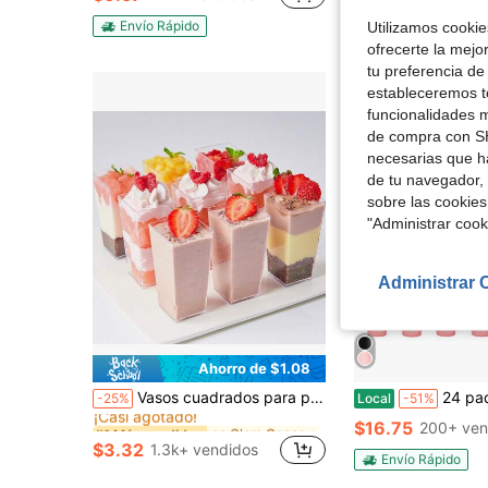
Envío Rápido
Utilizamos cookies
ofrecerte la mejo
tu preferencia de
estableceremos to
funcionalidades m
de compra con SH
necesarias que h
de tu navegador, 
sobre las cookies
"Administrar coo
Administrar 
Ahorro de $1.08
en Claro Copas
#1 Más vendidos
Vasos cuadrados para postres, Vasos cuadrados de plástico para mousse, Vasos para pastel, Vasos para buffet y Vasos para ensalada, Juego de 10/20/50
24 paquete de vasos con pajita y tapa a granel, botellas de 
-25%
Local
-51%
¡Casi agotado!
en Claro Copas
en Claro Copas
#1 Más vendidos
#1 Más vendidos
$16.75
200+ ven
¡Casi agotado!
¡Casi agotado!
$3.32
1.3k+ vendidos
en Claro Copas
#1 Más vendidos
Envío Rápido
¡Casi agotado!