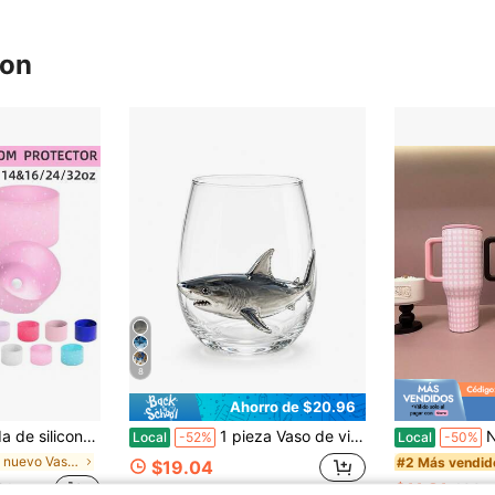
ron
8
Ahorro de $20.96
e 14/16 oz, 24 oz, 32 oz, 40 oz, ideal para fiestas festivas, regalos y decoración del hogar - Accesorios para tazas
1 pieza Vaso de vidrio de Halloween hecho a mano con diseño 3D de calabaza, gato negro, fantasma y telaraña, vaso transparente, vajilla para fiesta de Halloween, regalo de decoración para el hogar en vacaciones
NUEVA botella 
Local
-52%
Local
-50%
en nuevo Vasos
#2 Más vendid
$19.04
$11.21
idos
100+