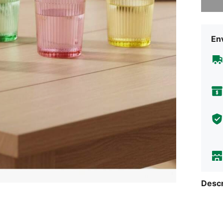
Env
Descr