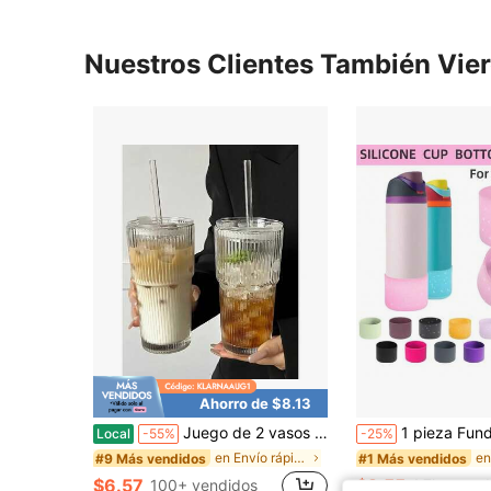
Nuestros Clientes También Vie
Ahorro de $8.13
Juego de 2 vasos de vidrio acanalados de 20 oz con tapa y pajitas - Invertidos a prueba de fugas para café helado, batidos y cócteles - Juego de vasos y tazas de vidrio duradero.
1 pieza Funda de silicona para taza - Cubierta protectora antideslizante para botellas de agua, se ajusta a botellas de agua d
Local
-55%
-25%
en Envío rápido Vasos Para Beber
#9 Más vendidos
#1 Más vendidos
$6.57
$2.55
100+ vendidos
1.7k+ vend