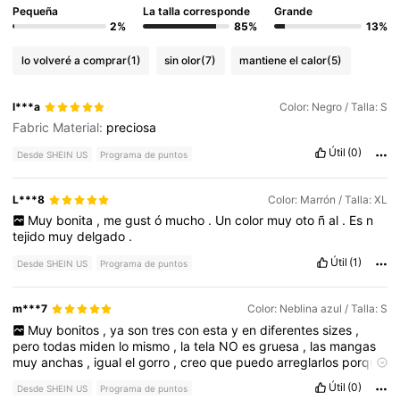
Pequeña
La talla corresponde
Grande
2%
85%
13%
lo volveré a comprar
(1)
sin olor
(7)
mantiene el calor
(5)
l***a
Color: Negro / Talla: S
Fabric Material:
preciosa
Útil
(0)
Desde SHEIN US
Programa de puntos
L***8
Color: Marrón / Talla: XL
Muy
bonita
,
me
gust
ó
mucho
.
Un
color
muy
oto
ñ
al
.
Es
n
tejido
muy
delgado
.
Útil
(1)
Desde SHEIN US
Programa de puntos
m***7
Color: Neblina azul / Talla: S
Muy
bonitos
,
ya
son
tres
con
esta
y
en
diferentes
sizes
,
pero
todas
miden
lo
mismo
,
la
tela
NO
es
gruesa
,
las
mangas
muy
anchas
,
igual
el
gorro
,
creo
que
puedo
arreglarlos
porque
no
son
tejidas
,
ojal
á
mis
fotos
les
sirvan
.
Útil
(0)
Desde SHEIN US
Programa de puntos