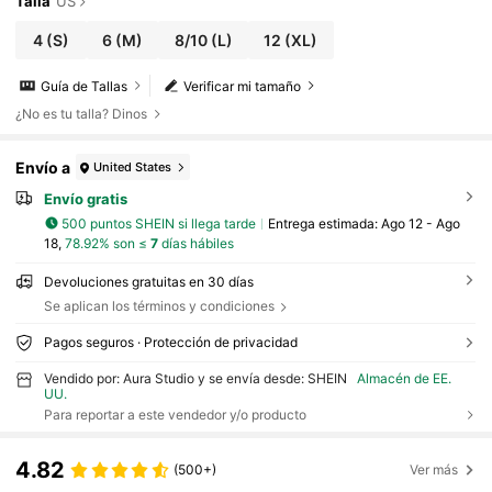
Talla
US
4
(S)
6
(M)
8/10
(L)
12
(XL)
Guía de Tallas
Verificar mi tamaño
¿No es tu talla? Dinos
Envío a
United States
Envío gratis
500 puntos SHEIN si llega tarde
Entrega estimada:
Ago 12 - Ago
18,
78.92% son ≤
7
días hábiles
Devoluciones gratuitas en 30 días
Se aplican los términos y condiciones
Pagos seguros · Protección de privacidad
Vendido por: Aura Studio y se envía desde: SHEIN
Almacén de EE.
UU.
Para reportar a este vendedor y/o producto
4.82
(500+)
Ver más