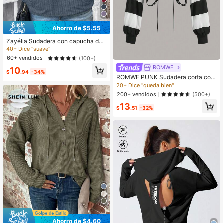
Ahorro de $5.55
Zayélia Sudadera con capucha de
manga larga y media apertura, para
40+ Dice "suave"
graduación, regreso a la escuela, gr
60+ vendidos
(100+)
aduación, maestro, regreso a la esc
ROMWE
10
uela en otoño
$
.94
-34%
ROMWE PUNK Sudadera corta con
capucha de bloques de color con oj
20+ Dice "queda bien"
ales, para la escuela, con mangas l
200+ vendidos
(500+)
argas
13
$
.51
-32%
Ahorro de $4.60