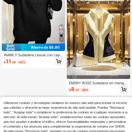
5
Ahorro de $8.80
INAWLY Sudadera casual con capu
cha y media cremallera de unicolor
11
$
.59
-43%
para mujer
EMERY ROSE Sudadera sin mangas
con cremallera y bloques de color p
8
$
.20
-56%
ara mujer
Utilizamos cookies y tecnologías similares en nuestro sitio web para brindar el servicio
que solicitas y ofrecerte la mejor experiencia de sitio web posible. Puedes "Rechazar
todo", "Aceptar todo" o establecer tu preferencia de cookies en cualquier momento a tu
elección. Al seleccionar "Aceptar todo", estableceremos todas las cookies opcionales,
que nos ayudan a analizar el tráfico, ofrecer funcionalidades mejoradas y personalizar
el contenido y los anuncios para complementar tu experiencia de compra con SHEIN.
Al seleccionar "Rechazar todo", permites el uso de cookies estrictamente necesarias