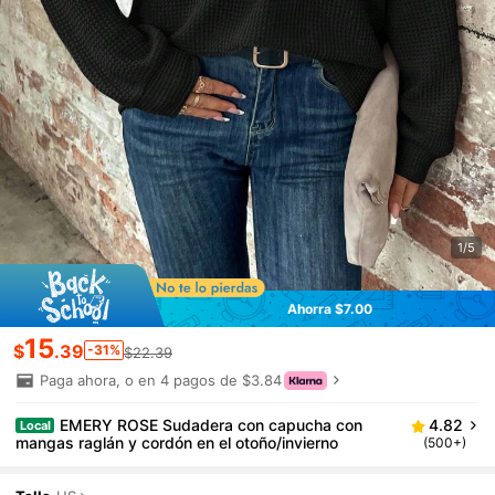
1/5
Ahorra $7.00
15
$
.39
-31%
$22.39
Paga ahora, o en 4 pagos de $3.84
EMERY ROSE Sudadera con capucha con
4.82
Local
mangas raglán y cordón en el otoño/invierno
(500+)