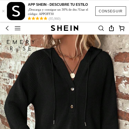
APP SHEIN - DESCUBRE TU ESTILO
×
¡Descarga y consigue un 30% de dto.!Usar el
CONSEGUIR
código: APPOFF30
(95,960)