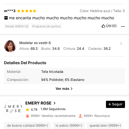
m***3
Color: Neblina azul / Talla: S
me
encanta
mucho
mucho
mucho
mucho
mucho
mucho
Útil
(0)
Desde SHEIN US
Programa de puntos
Modelar es vestir:
S
Altura:
69.3
Busto:
34.6
Cintura:
24.4
Caderas:
36.2
Detalles Del Producto
1.8M Seguidores
4.79
Material:
Tela tricotada
Composición:
94% Poliéster, 6% Elastano
1.8M Seguidores
4.79
Ver más
EMERY ROSE
Seguir
1.8M Seguidores
4.79
m***g
pagó
Hace 9 horas
999K+ Vendido recientemente
999K+ Recompra
1.8M Seguidores
4.79
de buena calidad (9999+)
lo adoro (9999+)
queda bien (9999+)