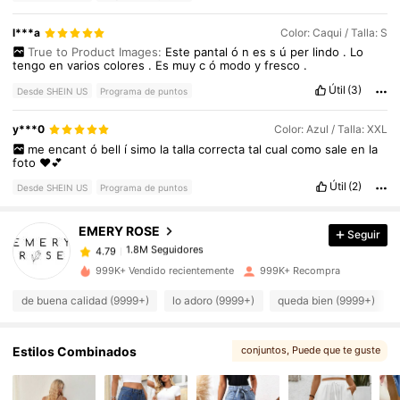
l***a
Color: Caqui / Talla: S
True to Product Images:
Este
pantal
ó
n
es
s
ú
per
lindo
.
Lo
tengo
en
varios
colores
.
Es
muy
c
ó
modo
y
fresco
.
Útil
(3)
Desde SHEIN US
Programa de puntos
1.8M Seguidores
4.79
y***0
Color: Azul / Talla: XXL
me
encant
ó
bell
í
simo
la
talla
correcta
tal
cual
como
sale
en
la
foto
♥️💕
1.8M Seguidores
4.79
Útil
(2)
Desde SHEIN US
Programa de puntos
EMERY ROSE
Seguir
1.8M Seguidores
4.79
c***0
pagó
Hace 14 horas
999K+ Vendido recientemente
999K+ Recompra
1.8M Seguidores
4.79
de buena calidad (9999+)
lo adoro (9999+)
queda bien (9999+)
1.8M Seguidores
4.79
Estilos Combinados
conjuntos
, Puede que te guste
, Te podría gustar
, Más estilo