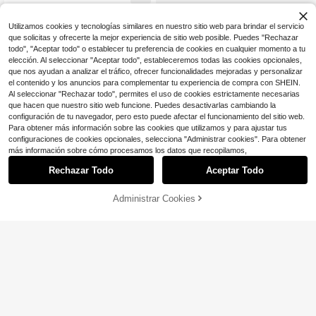
escuela, vacaciones en la playa y s
alidas diarias
Utilizamos cookies y tecnologías similares en nuestro sitio web para brindar el servicio
que solicitas y ofrecerte la mejor experiencia de sitio web posible. Puedes "Rechazar
todo", "Aceptar todo" o establecer tu preferencia de cookies en cualquier momento a tu
elección. Al seleccionar "Aceptar todo", estableceremos todas las cookies opcionales,
que nos ayudan a analizar el tráfico, ofrecer funcionalidades mejoradas y personalizar
el contenido y los anuncios para complementar tu experiencia de compra con SHEIN.
Al seleccionar "Rechazar todo", permites el uso de cookies estrictamente necesarias
que hacen que nuestro sitio web funcione. Puedes desactivarlas cambiando la
configuración de tu navegador, pero esto puede afectar el funcionamiento del sitio web.
Para obtener más información sobre las cookies que utilizamos y para ajustar tus
configuraciones de cookies opcionales, selecciona "Administrar cookies". Para obtener
más información sobre cómo procesamos los datos que recopilamos,
Rechazar Todo
Aceptar Todo
Administrar Cookies
¡12% DE DESCUENTO!
AÑADIR A LA BOLSA