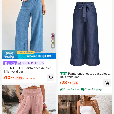
11
Ahorro de $1.83
SHEIN PETITE
SHEIN PETITE Pantalones de piern
a ancha azul con cintura para mujer
1.4k+ vendidos
Pantalones rectos casuales d
Local
casual de vacaciones, para mujeres
10
e cintura amplia y de un solo color p
100+ vendidos
$
.26
-15%
con cupón
de talla pequeña
ara mujer
23
$
.59
-4%
Envío Rápido
Free Shipping