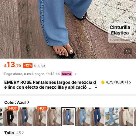
1/4
13
-12%
$
.79
$15.59
Paga ahora, o en 4 pagos de $3.44
EMERY ROSE Pantalones largos de mezcla d
4.75
(
1000+
)
e lino con efecto de mezclilla y aplicació
n de encaje a los lados para damas
Color: Azul
Talla
US