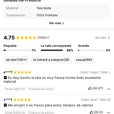
Detalles Del Producto
Material:
Tela tejida
Composición:
100% Poliéster
Ver más
4.75
(1000+)
Ver más
Pequeña
La talla corresponde
Grande
7%
89%
4%
sin olor
(100+)
lo volveré a comprar
(25)
casual
(66)
e***7
Color: Caqui / Talla: L
Es
muy
bonito
la
tela
es
muy
fresca
horma
lindo
excelente
material
Útil
(27)
Desde SHEIN US
Programa de puntos
z***1
Color: Azul / Talla: M
Me
encant
ó
es
fresco
para
estos
tiempos
de
calores
Útil
(3)
Desde SHEIN US
Programa de puntos