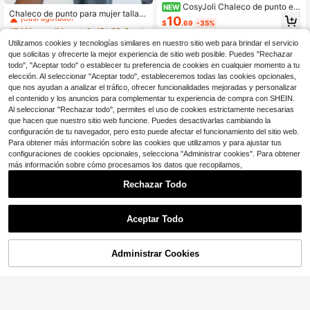
#7 Más vendidos
en 2~17 USD Cárdigans de talla grande
CosyJoli Chaleco de punto ele
NEW
¡Casi agotado!
Chaleco de punto para mujer talla g
gante francés casual a rayas con bl
10
rande, artículo de moda primavera/
$
.69
-35%
#7 Más vendidos
#7 Más vendidos
en 2~17 USD Cárdigans de talla grande
en 2~17 USD Cárdigans de talla grande
oques de color minimalista premium
verano, cárdigan sin mangas con a
versátil para mujer de talla grande,
100+ vendidos
¡Casi agotado!
¡Casi agotado!
pertura frontal de botones, top de p
Utilizamos cookies y tecnologías similares en nuestro sitio web para brindar el servicio
primavera/verano invierno
#7 Más vendidos
en 2~17 USD Cárdigans de talla grande
11
unto versátil de unicolor con cuello
$
.99
-34%
que solicitas y ofrecerte la mejor experiencia de sitio web posible. Puedes "Rechazar
¡Casi agotado!
en V marrón
todo", "Aceptar todo" o establecer tu preferencia de cookies en cualquier momento a tu
elección. Al seleccionar "Aceptar todo", estableceremos todas las cookies opcionales,
que nos ayudan a analizar el tráfico, ofrecer funcionalidades mejoradas y personalizar
el contenido y los anuncios para complementar tu experiencia de compra con SHEIN.
Al seleccionar "Rechazar todo", permites el uso de cookies estrictamente necesarias
que hacen que nuestro sitio web funcione. Puedes desactivarlas cambiando la
configuración de tu navegador, pero esto puede afectar el funcionamiento del sitio web.
Para obtener más información sobre las cookies que utilizamos y para ajustar tus
configuraciones de cookies opcionales, selecciona "Administrar cookies". Para obtener
más información sobre cómo procesamos los datos que recopilamos,
Rechazar Todo
Aceptar Todo
Ahorro de $9.77
Chaleco de punto acanalado con c
Administrar Cookies
¡62% DE DESCUENTO!
AÑADIR A LA BOLSA
uello en V para mujer, chaleco de su
Clientes habituales
éter casual sin mangas, ajuste holg
12
ado, top de punto básico, adecuado
$
.92
-43%
Franclia Chaleco de punto de cuell
para capas, otoño/invierno verano
o redondo y abotonado casual para
60+ vendidos
mujer de talla grande, otoño/inviern
18
$
.39
-35%
o