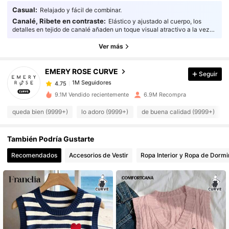
Casual:
Relajado y fácil de combinar.
1M Seguidores
4.75
Canalé, Ribete en contraste:
Elástico y ajustado al cuerpo, los
detalles en tejido de canalé añaden un toque visual atractivo a la vez
que proporcionan una excelente flexibilidad y una durabilidad confiable.
Ver más
1M Seguidores
4.75
EMERY ROSE CURVE
Seguir
1M Seguidores
4.75
9.1M Vendido recientemente
6.9M Recompra
queda bien (9999+)
lo adoro (9999+)
de buena calidad (9999+)
1M Seguidores
4.75
También Podría Gustarte
1M Seguidores
4.75
Recomendados
Accesorios de Vestir
Ropa Interior y Ropa de Dormi
1M Seguidores
4.75
1M Seguidores
4.75