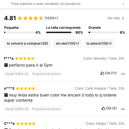
Para reportar a este vendedor y/o producto
4.81
(1000+)
Ver más
Pequeña
La talla corresponde
Grande
4%
90%
6%
lo volveré a comprar
(36)
sin olor
(100+)
lo adoro
(100+)
f***a
Color: Morado / Talla: 3XL
perfecto
para
ir
al
Gym
Útil
(11)
Desde SHEIN US
Programa de puntos
s***3
Color: Café integral / Talla: 3XL
muy
linda
estira
buen
color
me
encant
ó
todo
lo
q
ordene
super
contenta
Útil
(3)
Desde SHEIN US
Programa de puntos
C***e
Color: Negro / Talla: 3XL