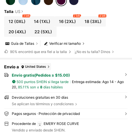
Talla
US
3 left
2 left
4 left
12
(0XL)
14
(1XL)
16
(2XL)
18
(3XL)
20
(4XL)
22
(5XL)
Guía de Tallas
Verificar mi tamaño
90%
encontró que era fiel a la talla
¿No es tu talla? Dinos
Envío a
United States
Envío gratis(Pedidos ≥ $15.00)
500 puntos SHEIN si llega tarde
Entrega estimada:
Ago 14 - Ago
20,
85.11% son ≤
8
días hábiles
Devoluciones gratuitas en 30 días
Se aplican los términos y condiciones
Pagos seguros · Protección de privacidad
Procedente de
EMERY ROSE CURVE
Vendido y enviado desde SHEIN.