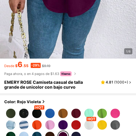
1/6
6
-29%
$
.55
$9.19
Desde
Paga ahora, o en 4 pagos de $1.63
EMERY ROSE Camiseta casual de talla
4.81
(
1000+
)
grande de unicolor con bajo curvo
Color: Rojo Violeta