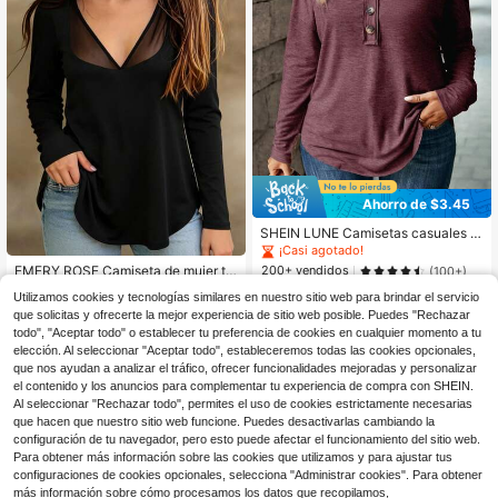
Ahorro de $3.45
SHEIN LUNE Camisetas casuales d
e manga larga con cuello en V y bot
¡Casi agotado!
ones de unicolor para mujer de talla
EMERY ROSE Camiseta de mujer tal
200+ vendidos
(100+)
grande
la grande, elegante, sexy, casual, m
300+ vendidos
9
Utilizamos cookies y tecnologías similares en nuestro sitio web para brindar el servicio
inimalista, versátil para ir al trabajo,
$
.34
-27%
con cupón
9
$
.59
-29%
que solicitas y ofrecerte la mejor experiencia de sitio web posible. Puedes "Rechazar
diseño de cuello en V con patchwor
k de malla, manga larga
todo", "Aceptar todo" o establecer tu preferencia de cookies en cualquier momento a tu
elección. Al seleccionar "Aceptar todo", estableceremos todas las cookies opcionales,
que nos ayudan a analizar el tráfico, ofrecer funcionalidades mejoradas y personalizar
el contenido y los anuncios para complementar tu experiencia de compra con SHEIN.
Al seleccionar "Rechazar todo", permites el uso de cookies estrictamente necesarias
que hacen que nuestro sitio web funcione. Puedes desactivarlas cambiando la
configuración de tu navegador, pero esto puede afectar el funcionamiento del sitio web.
Para obtener más información sobre las cookies que utilizamos y para ajustar tus
configuraciones de cookies opcionales, selecciona "Administrar cookies". Para obtener
más información sobre cómo procesamos los datos que recopilamos,