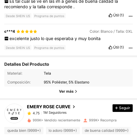
Es
tal
cual
se
ve
en
las
im
á
genes
de
buena
calidad
la
recomiendo
y
la
talla
corresponde
.
Útil
(1)
Desde SHEIN US
Programa de puntos
c***4
Color: Blanco / Talla: 0XL
excelente
justo
lo
que
esperaba
y
muy
bonita
Útil
(1)
Desde SHEIN US
Programa de puntos
Detalles Del Producto
1M Seguidores
4.75
Material:
Tela
Composición:
95% Poliéster, 5% Elastano
1M Seguidores
4.75
Ver más
EMERY ROSE CURVE
Seguir
1M Seguidores
4.75
r***9
pagó
Hace 2 horas
999K+ Vendido recientemente
999K+ Recompra
1M Seguidores
4.75
queda bien (9999+)
lo adoro (9999+)
de buena calidad (9999+)