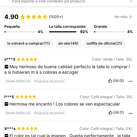
Para reportar a este vendedor y/o producto
4.90
(1000+)
Ver más
Pequeña
La talla corresponde
Grande
4%
92%
4%
lo volveré a comprar
(11)
sin olor
(46)
outfits de oficina
(21)
o***3
Color: Verde / Talla: 3XL
Muy
hermoso
de
buena
calidad
perfecto
la
talla
lo
comprar
í
a
si
hubieran
m
á
s
colores
a
escoger
Útil
(5)
Desde SHEIN US
Programa de puntos
l***5
Color: Café integral / Talla: 2XL
Hermosa
me
encanto
!
Los
colores
se
ven
espectacular
Útil
(1)
Desde SHEIN US
Programa de puntos
V***s
Color: Café integral / Talla: 0XL
El
color
es
tal
cual
la
imagen
.
Queda
perfectamente
,
la
talla