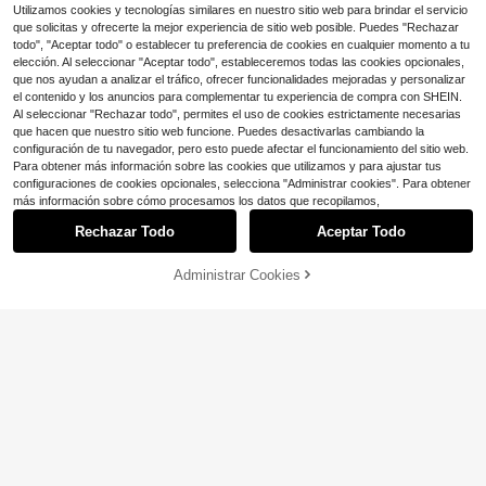
Utilizamos cookies y tecnologías similares en nuestro sitio web para brindar el servicio
que solicitas y ofrecerte la mejor experiencia de sitio web posible. Puedes "Rechazar
todo", "Aceptar todo" o establecer tu preferencia de cookies en cualquier momento a tu
elección. Al seleccionar "Aceptar todo", estableceremos todas las cookies opcionales,
que nos ayudan a analizar el tráfico, ofrecer funcionalidades mejoradas y personalizar
Mostrar artículos similares con stock
Ver todo
el contenido y los anuncios para complementar tu experiencia de compra con SHEIN.
Al seleccionar "Rechazar todo", permites el uso de cookies estrictamente necesarias
12
que hacen que nuestro sitio web funcione. Puedes desactivarlas cambiando la
configuración de tu navegador, pero esto puede afectar el funcionamiento del sitio web.
Ahorro de $4.14
Para obtener más información sobre las cookies que utilizamos y para ajustar tus
Blusa con escote entallado y dobla
configuraciones de cookies opcionales, selecciona "Administrar cookies". Para obtener
dillo curvo de talla grande
300+ vendidos
más información sobre cómo procesamos los datos que recopilamos,
10
$
.15
-29%
Rechazar Todo
Aceptar Todo
Lo sentimos, este producto está agotado.
16
Administrar Cookies
AGOTADO
Ahorro de $2.62
EMERY ROSE Camisa casual de mu
jer de manga corta con estampado
400+ vendidos
de leopardo, retro y elegante, adec
8
$
.07
-25%
con cupón
uada para ir al trabajo, vacaciones
y uso diario, un estilo de primavera
y verano, un regalo para hermanas
y madres, una blusa casual y de mo
da.