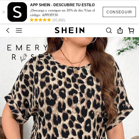
APP SHEIN - DESCUBRE TU ESTILO
×
¡Descarga y consigue un 30% de dto.!Usar el
CONSEGUIR
código: APPOFF30
(95,960)