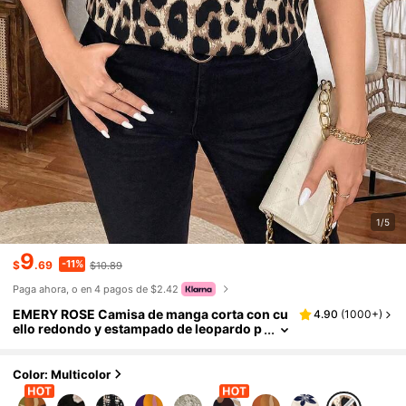
1/5
9
-11%
$
.69
$10.89
Paga ahora, o en 4 pagos de $2.42
EMERY ROSE Camisa de manga corta con cu
4.90
(
1000+
)
ello redondo y estampado de leopardo p
ara tallas grandes
Color: Multicolor