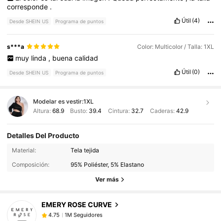
corresponde
.
Útil
(4)
Desde SHEIN US
Programa de puntos
s***a
Color: Multicolor / Talla: 1XL
muy
linda
,
buena
calidad
Útil
(0)
Desde SHEIN US
Programa de puntos
Modelar es vestir:
1XL
Altura:
68.9
Busto:
39.4
Cintura:
32.7
Caderas:
42.9
Detalles Del Producto
1M Seguidores
4.75
Material:
Tela tejida
Composición:
95% Poliéster, 5% Elastano
Ver más
1M Seguidores
4.75
EMERY ROSE CURVE
1M Seguidores
4.75