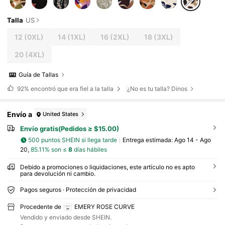
Talla
US
12
(0XL)
14
(1XL)
16
(2XL)
18
(3XL)
20
(4XL)
Guía de Tallas
92%
encontró que era fiel a la talla
¿No es tu talla? Dinos
Envío a
United States
Envío gratis(Pedidos ≥ $15.00)
500 puntos SHEIN si llega tarde
Entrega estimada:
Ago 14 - Ago
20,
85.11% son ≤
8
días hábiles
Debido a promociones o liquidaciones, este artículo no es apto
para devolución ni cambio.
Pagos seguros · Protección de privacidad
Procedente de
EMERY ROSE CURVE
Vendido y enviado desde SHEIN.