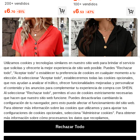
jo alto con cordón para mujer de tal
tampado a rayas para mujer de tall
200+ vendidos
100+ vendidos
la grande, de verano
a grande, top casual de oficina par
6
6
a verano, vacaciones, top lindo de
$
.70
-51%
$
.53
-47%
negocios
Ahorro de $2.67
25
CosyJoli Camiseta de manga corta
negra de talla grande para mujer co
400+ vendidos
Weeklong
n diseño de parches a cuadros, top
8
Weeklong Blusa holgada de manga
$
.32
-24%
casual y versátil de moda
corta con estampado floral y volant
10+ Dice "queda bien"
es para mujer talla grande, ideal par
500+ vendidos
a vacaciones de primavera/verano
Utilizamos cookies y tecnologías similares en nuestro sitio web para brindar el servicio
11
que solicitas y ofrecerte la mejor experiencia de sitio web posible. Puedes "Rechazar
$
.29
-11%
todo", "Aceptar todo" o establecer tu preferencia de cookies en cualquier momento a tu
elección. Al seleccionar "Aceptar todo", estableceremos todas las cookies opcionales,
que nos ayudan a analizar el tráfico, ofrecer funcionalidades mejoradas y personalizar
el contenido y los anuncios para complementar tu experiencia de compra con SHEIN.
Al seleccionar "Rechazar todo", permites el uso de cookies estrictamente necesarias
que hacen que nuestro sitio web funcione. Puedes desactivarlas cambiando la
13
configuración de tu navegador, pero esto puede afectar el funcionamiento del sitio web.
Para obtener más información sobre las cookies que utilizamos y para ajustar tus
EMERY ROSE Nueva camiseta bási
EMERY ROSE Camiseta de manga
configuraciones de cookies opcionales, selecciona "Administrar cookies". Para obtener
ca casual de manga corta de murci
corta casual y versátil con capuch
20+ Dice "queda bien"
Solo quedan 1
más información sobre cómo procesamos los datos que recopilamos,
élago con cuello en V ancho, decor
a con cordón para mujer de talla gr
100+ vendidos
10
ación de botones, talla grande, en c
ande
$
.02
-48%
Rechazar Todo
6
olor rojo neón retro
$
.44
-45%
Mostrar artículos similares con stock
Ver todo