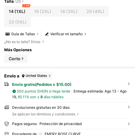
Talla
US
2 left
14
(1XL)
16
(2XL)
18
(3XL)
20
(4XL)
22
(5XL)
Guía de Tallas
Verificar mi tamaño
¿No es tu talla? Dinos
Más Opciones
Corto
Envío a
United States
Envío gratis(Pedidos ≥ $15.00)
500 puntos SHEIN si llega tarde
Entrega estimada:
Ago 13 - Ago
19,
85.11% son ≤
8
días hábiles
Devoluciones gratuitas en 30 días
Se aplican los términos y condiciones
Pagos seguros · Protección de privacidad
Procedente de
EMERY ROSE CURVE