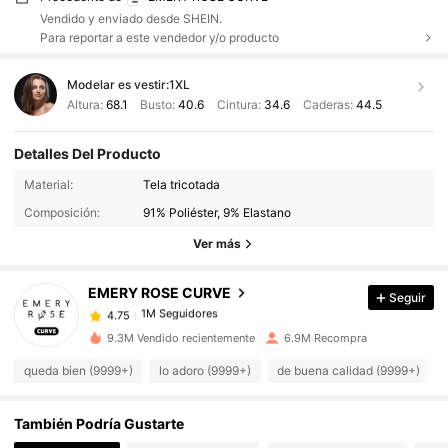
Vendido y enviado desde SHEIN.
Para reportar a este vendedor y/o producto
Modelar es vestir:
1XL
Altura:
68.1
Busto:
40.6
Cintura:
34.6
Caderas:
44.5
Detalles Del Producto
Material:
Tela tricotada
1M Seguidores
4.75
Composición:
91% Poliéster, 9% Elastano
Ver más
1M Seguidores
4.75
EMERY ROSE CURVE
Seguir
1M Seguidores
4.75
m***4
pagó
Hace 6 horas
9.3M Vendido recientemente
6.9M Recompra
queda bien (9999+)
lo adoro (9999+)
de buena calidad (9999+)
1M Seguidores
4.75
También Podría Gustarte
1M Seguidores
4.75