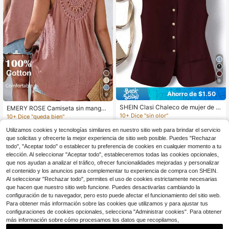
9
Ahorro de $1.50
9
SHEIN Clasi Chaleco de mujer de ta
EMERY ROSE Camiseta sin mangas
lla grande, elegante, refinado y vers
de mujer talla grande con encaje y
10+ Dice "sin olor"
10+ Dice "queda bien"
átil de unicolor y de una sola hilera
parches, talla grande larga por detr
200+ vendidos
100+ vendidos
de botones
ás que por delante
Utilizamos cookies y tecnologías similares en nuestro sitio web para brindar el servicio
12
7
$
.19
-11%
con cupón
$
.25
-52%
que solicitas y ofrecerte la mejor experiencia de sitio web posible. Puedes "Rechazar
todo", "Aceptar todo" o establecer tu preferencia de cookies en cualquier momento a tu
elección. Al seleccionar "Aceptar todo", estableceremos todas las cookies opcionales,
que nos ayudan a analizar el tráfico, ofrecer funcionalidades mejoradas y personalizar
el contenido y los anuncios para complementar tu experiencia de compra con SHEIN.
Al seleccionar "Rechazar todo", permites el uso de cookies estrictamente necesarias
que hacen que nuestro sitio web funcione. Puedes desactivarlas cambiando la
configuración de tu navegador, pero esto puede afectar el funcionamiento del sitio web.
Para obtener más información sobre las cookies que utilizamos y para ajustar tus
configuraciones de cookies opcionales, selecciona "Administrar cookies". Para obtener
más información sobre cómo procesamos los datos que recopilamos,