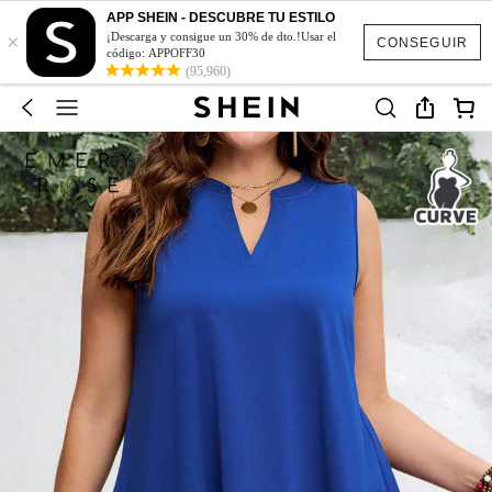
APP SHEIN - DESCUBRE TU ESTILO
×
¡Descarga y consigue un 30% de dto.!Usar el
CONSEGUIR
código: APPOFF30
(95,960)