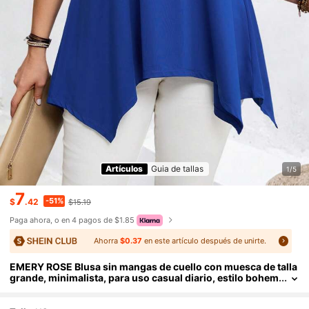
Artículos
Guia de tallas
1/5
7
-51%
$
.42
$15.19
Paga ahora, o en 4 pagos de $1.85
Ahorra
$0.37
en este artículo después de unirte.
EMERY ROSE Blusa sin mangas de cuello con muesca de talla
grande, minimalista, para uso casual diario, estilo bohem
io para mujeres/verano, vacaciones