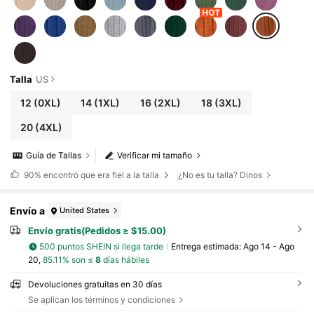
Talla
US
12
(0XL)
14
(1XL)
16
(2XL)
18
(3XL)
20
(4XL)
Guía de Tallas
Verificar mi tamaño
90%
encontró que era fiel a la talla
¿No es tu talla? Dinos
Envío a
United States
Envío gratis(Pedidos ≥ $15.00)
500 puntos SHEIN si llega tarde
Entrega estimada:
Ago 14 - Ago
20,
85.11% son ≤
8
días hábiles
Devoluciones gratuitas en 30 días
Se aplican los términos y condiciones