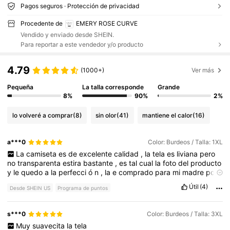
Pagos seguros · Protección de privacidad
Procedente de
EMERY ROSE CURVE
Vendido y enviado desde SHEIN.
Para reportar a este vendedor y/o producto
4.79
(1000+)
Ver más
Pequeña
La talla corresponde
Grande
8%
90%
2%
lo volveré a comprar
(8)
sin olor
(41)
mantiene el calor
(16)
a***0
Color: Burdeos / Talla: 1XL
La
camiseta
es
de
excelente
calidad
,
la
tela
es
liviana
pero
no
transparenta
estira
bastante
,
es
tal
cual
la
foto
del
producto
y
le
quedo
a
la
perfecci
ó
n
,
la
e
comprado
para
mi
madre
por
lo
que
mis
medidas
no
corresponden
Útil
(4)
Desde SHEIN US
Programa de puntos
s***0
Color: Burdeos / Talla: 3XL
Muy
suavecita
la
tela