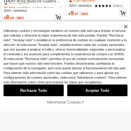
¡Casi agotado!
¡Casi agotado!
EMERY ROSE Blusa De Cuadros De
azul, de punto acanalado y suave,
Talla Grande Con Botones Delanter
#7 Más vendidos
#7 Más vendidos
en Tela Blusas De Talla Grande
en Tela Blusas De Talla Grande
300+ vendidos
(100+)
para vacaciones, uso diario y casua
os Y Medio Frente Abotonado
600+ vendidos
¡Casi agotado!
¡Casi agotado!
9
l en primavera y verano para mujere
$
.67
-34%
#7 Más vendidos
en Tela Blusas De Talla Grande
s de talla grande
8
$
.00
-66%
¡Casi agotado!
Utilizamos cookies y tecnologías similares en nuestro sitio web para brindar el servicio
que solicitas y ofrecerte la mejor experiencia de sitio web posible. Puedes "Rechazar
todo", "Aceptar todo" o establecer tu preferencia de cookies en cualquier momento a tu
elección. Al seleccionar "Aceptar todo", estableceremos todas las cookies opcionales,
que nos ayudan a analizar el tráfico, ofrecer funcionalidades mejoradas y personalizar
el contenido y los anuncios para complementar tu experiencia de compra con SHEIN.
Al seleccionar "Rechazar todo", permites el uso de cookies estrictamente necesarias
que hacen que nuestro sitio web funcione. Puedes desactivarlas cambiando la
configuración de tu navegador, pero esto puede afectar el funcionamiento del sitio web.
Para obtener más información sobre las cookies que utilizamos y para ajustar tus
configuraciones de cookies opcionales, selecciona "Administrar cookies". Para obtener
más información sobre cómo procesamos los datos que recopilamos,
Rechazar Todo
Aceptar Todo
22
15
Ahorro de $3.36
Administrar Cookies
¡33% DE DESCUENTO!
AÑADIR A LA BOLSA
Ahorro de $4.82
EMERY ROSE Una camiseta de man
ga larga de cuello redondo de gran t
300+ vendidos
EMERY ROSE Camiseta informal de
amaño en color caqui, cómoda y ve
manga murciélago con abertura lat
200+ vendidos
(100+)
8
$
.23
-29%
rsátil
eral en talla grande
9
$
.67
-33%