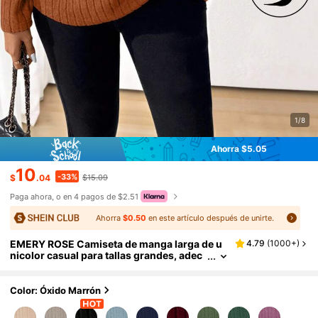
1/8
Ahorra $5.05
10
-33%
$
.04
$15.09
Paga ahora, o en 4 pagos de $2.51
Ahorra
$0.50
en este artículo después de unirte.
EMERY ROSE Camiseta de manga larga de u
4.79
(
1000+
)
nicolor casual para tallas grandes, adec
uada para primavera y otoño
Color: Óxido Marrón