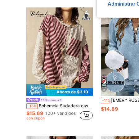
Administrar 
9
Ahorro de $3.10
EMERY ROSE Sudadera de mujer talla grande con cuell
Bohemela
-11%
Bohemela Sudadera casual de talla grande con bloques de color, rayas y patchwork para primavera/otoño
-16%
$14.89
$15.69
100+ vendidos
con cupón