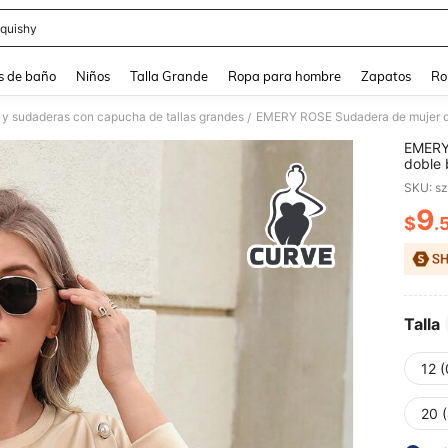
quishy
and down arrow keys to navigate search Búsqueda reciente and Busca y Encuentr
s de baño
Niños
Talla Grande
Ropa para hombre
Zapatos
Ro
y sudaderas con capucha de tallas grandes
EMERY ROSE Sudadera de mujer de
/
EMERY 
doble 
SKU: s
9
$
.
PR
Talla
12 
20 