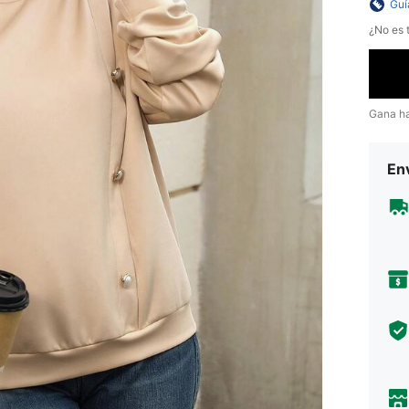
Guí
¿No es t
Gana h
Env