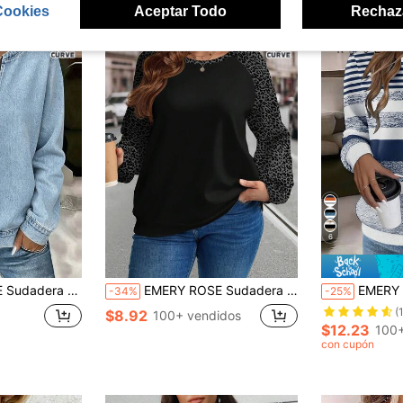
Cookies
Aceptar Todo
Rechaz
6
o redondo, cremallera y estampado en azul claro
EMERY ROSE Sudadera informal de mujer talla grande con estampado de leopardo y mangas de color contrastante, adecuada para otoño/invierno
EMERY ROSE Sudadera con cuello red
-34%
-25%
(
$8.92
100+ vendidos
$12.23
100+
con cupón