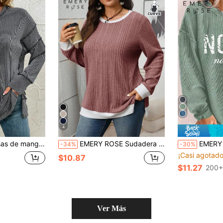
4
aderas holgadas de talla grande con costillas para otoño, blusas casuales con abertura lateral de talla grande
EMERY ROSE Sudadera informal de talla grande con bloqueo de color y parches, con abertura lateral, para otoño/invierno, nueva colección 2025
EMERY ROSE Sudadera holgada c
-34%
-30%
¡Casi agotado
$10.87
$11.27
200+
Ver Más