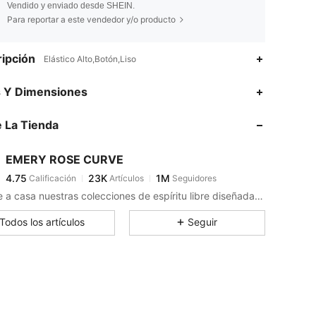
Vendido y enviado desde SHEIN.
Para reportar a este vendedor y/o producto
ipción
Elástico Alto,Botón,Liso
4.75
23K
1M
s Y Dimensiones
 La Tienda
4.75
23K
1M
EMERY ROSE CURVE
4.75
23K
1M
Calificación
Artículos
Seguidores
v***2
pagó
Hace 22 horas
Llévate a casa nuestras colecciones de espíritu libre diseñadas para una vida sin complicaciones.
4.75
23K
1M
Todos los artículos
Seguir
4.75
23K
1M
4.75
23K
1M