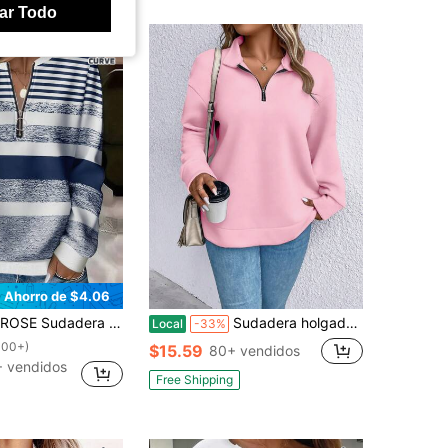
ar Todo
Ahorro de $4.06
ondo y cremallera con estampado de rayas texturizadas para mujer talla grande
Sudadera holgada de talla grande de unicolor con hombros caídos
Local
-33%
100+)
$15.59
80+ vendidos
 vendidos
Free Shipping