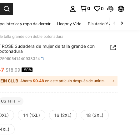
0
0
a. Press Enter to select.
pa interior y ropa de dormir
Hogar y Vida
Bisutería Y Accesorios
Be
 talla grande con doble botonadura
ROSE Sudadera de mujer de talla grande con
botonadura
z25090541440933324
57
$18.99
-50%
ICE AND AVAILABILITY
Ahorra
$0.48
en este artículo después de unirte.
US Talla
(0XL)
14 (1XL)
16 (2XL)
18 (3XL)
(4XL)