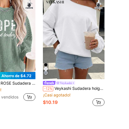
Ahorro de $4.72
on estampado de letras para mujer talla grande, para otoño e invierno
Veykashi
Veykashi Sudadera holgada casual de manga larga blanca para mujer talla grande, invierno
-12%
!
¡Casi agotado!
 vendidos
$10.19