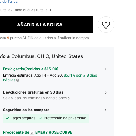
a de Tallas
u talla? Dime cuál es tu talla
AÑADIR A LA BOLSA
asta
9
puntos SHEIN calculados al finalizar la compra.
ío a
Columbus, OHIO, United States
Envío gratis(Pedidos ≥ $15.00)
Entrega estimada:
Ago 14 - Ago 20,
85.11% son ≤
8
días
hábiles
Devoluciones gratuitas en 30 días
Se aplican los términos y condiciones
Seguridad en las compras
Pagos seguros
Protección de privacidad
Procedente de
EMERY ROSE CURVE