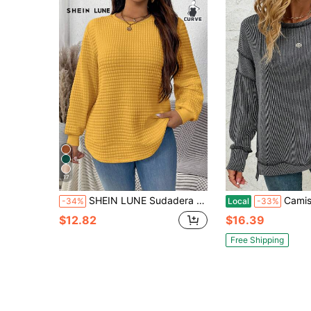
17
SHEIN LUNE Sudadera casual versátil de unicolor para mujer talla grande
Camisas de manga larga de talla grande para mujer, sud
-34%
Local
-33%
$12.82
$16.39
Free Shipping