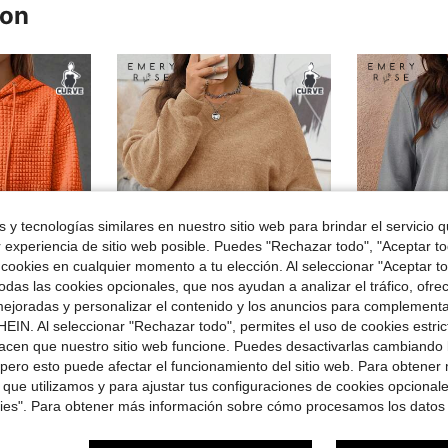
ron
 y tecnologías similares en nuestro sitio web para brindar el servicio qu
r experiencia de sitio web posible. Puedes "Rechazar todo", "Aceptar t
 cookies en cualquier momento a tu elección. Al seleccionar "Aceptar to
das las cookies opcionales, que nos ayudan a analizar el tráfico, ofre
14
ejoradas y personalizar el contenido y los anuncios para complementa
EIN. Al seleccionar "Rechazar todo", permites el uso de cookies estri
rro de $6.67
Ahorro de $7.05
acen que nuestro sitio web funcione. Puedes desactivarlas cambiando 
de para mujer, de unicolor, con jacquard de punto, de estilo minimalista y de moda
EMERY ROSE Sudadera holgada de manga larga, cuello redondo y hombros caídos, de unicolor, para mujer de talla grande, para otoño/invierno
EMERY ROSE Sudadera de cuello 
-41%
-51%
pero esto puede afectar el funcionamiento del sitio web. Para obtener
$10.24
$7.00
90+ v
 que utilizamos y para ajustar tus configuraciones de cookies opcional
kies". Para obtener más información sobre cómo procesamos los datos