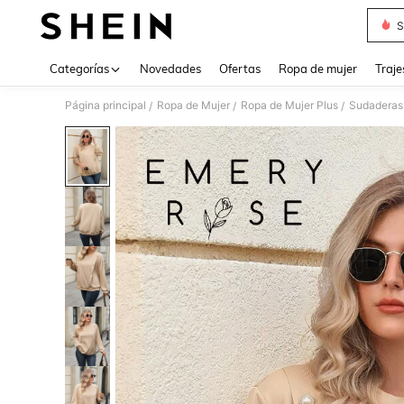
S
Use up 
Categorías
Novedades
Ofertas
Ropa de mujer
Traje
Página principal
Ropa de Mujer
Ropa de Mujer Plus
Sudaderas 
/
/
/