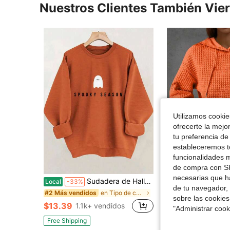
Nuestros Clientes También Vie
Utilizamos cookies
ofrecerte la mejo
tu preferencia de
estableceremos to
9
funcionalidades m
de compra con SH
Aho
necesarias que h
Sudadera de Halloween talla grande, jersey informal de otoño/invierno, sudadera con capucha de cuello redondo de manga larga, vibra de vacaciones
Sudadera casual de primavera de talla gran
Local
-33%
Local
-34%
de tu navegador, 
en Tipo de cuerpo H Sudaderas De Talla Grande
#2 Más vendidos
$13.12
sobre las cookies
$13.39
1.1k+ vendidos
"Administrar coo
Free Shipping