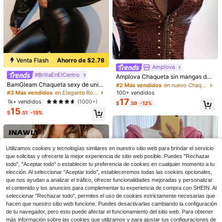
Venta Flash
Ahorro de $2.78
5
Amplova
#2 Más vendidos
en nuevo Chaquetas de mujer
#BrillaEnElCentro
¡Casi agotado!
Amplova Chaqueta sin mangas de
10
Ahorro de $7.36
PU con relieve de cocodrilo y rema
BamGleam Chaqueta sexy de unic
#2 Más vendidos
#2 Más vendidos
en nuevo Chaquetas de mujer
en nuevo Chaquetas de mujer
Ahorro de $1.80
ches de corte bajo
olor con cremallera corta de manga
#3 Más vendidos
en Elegante Ropa de abrigo para mujer
100+ vendidos
Easowa
¡Casi agotado!
¡Casi agotado!
larga de PU
17
1k+ vendidos
(1000+)
Easowa Chaqueta casual de motoc
Chaqueta ligera de manga larga co
#2 Más vendidos
en nuevo Chaquetas de mujer
$
.59
-12%
iclista con cremallera y manga larg
70+ vendidos
n estampado de lámina gris Keke Bl
600+ vendidos
15
¡Casi agotado!
$
.51
-15%
a de unicolor para mujer, otoño
oomly, cárdigans para mujer, cárdig
17
13
$
.43
-30%
con cupón
$
.29
-12%
con cupón
ans ligeros para mujer, atuendos ca
mpestres para mujer
Utilizamos cookies y tecnologías similares en nuestro sitio web para brindar el servicio
que solicitas y ofrecerte la mejor experiencia de sitio web posible. Puedes "Rechazar
todo", "Aceptar todo" o establecer tu preferencia de cookies en cualquier momento a tu
elección. Al seleccionar "Aceptar todo", estableceremos todas las cookies opcionales,
que nos ayudan a analizar el tráfico, ofrecer funcionalidades mejoradas y personalizar
el contenido y los anuncios para complementar tu experiencia de compra con SHEIN. Al
seleccionar "Rechazar todo", permites el uso de cookies estrictamente necesarias que
hacen que nuestro sitio web funcione. Puedes desactivarlas cambiando la configuración
de tu navegador, pero esto puede afectar el funcionamiento del sitio web. Para obtener
más información sobre las cookies que utilizamos y para ajustar tus configuraciones de