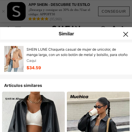
APP SHEIN - DESCUBRE TU ESTILO
×
¡Descarga y consigue un 30% de dto.!Usar el
CONSEGUIR
código: APPOFF30
(95,960)
Similar
SHEIN LUNE Chaqueta casual de mujer de unicolor, de
manga larga, con un solo botón de metal y bolsillo, para otoño
Caqui
$34.59
Artículos similares