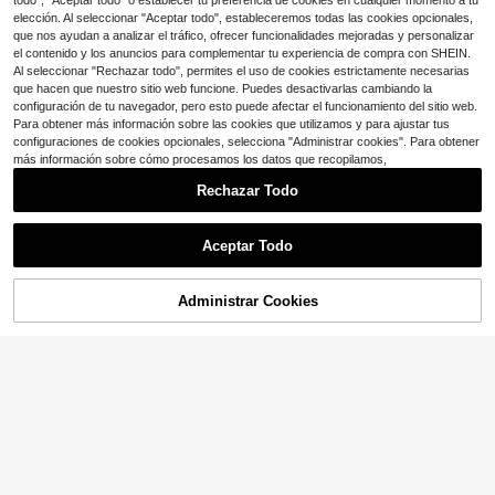
todo", "Aceptar todo" o establecer tu preferencia de cookies en cualquier momento a tu
10+ Dice "bonito"
elección. Al seleccionar "Aceptar todo", estableceremos todas las cookies opcionales,
que nos ayudan a analizar el tráfico, ofrecer funcionalidades mejoradas y personalizar
el contenido y los anuncios para complementar tu experiencia de compra con SHEIN.
Al seleccionar "Rechazar todo", permites el uso de cookies estrictamente necesarias
que hacen que nuestro sitio web funcione. Puedes desactivarlas cambiando la
configuración de tu navegador, pero esto puede afectar el funcionamiento del sitio web.
Para obtener más información sobre las cookies que utilizamos y para ajustar tus
configuraciones de cookies opcionales, selecciona "Administrar cookies". Para obtener
más información sobre cómo procesamos los datos que recopilamos,
Rechazar Todo
Vestido mini negro con encaj
Franclia Vestido mini básico de mo
Local
Mostrar artículos similares con stock
Ver todo
e floral, mangas abullonadas, corte
500+ vendidos
da casual para mujer, azul, cuello r
¡Casi agotado!
Aceptar Todo
asimétrico, escote en V, cintura fru
edondo, manga larga, ajuste ceñid
22
500+ vendidos
Lo sentimos, este producto está agotado.
$
.90
-67%
ncida, estilo boho western country
o, adecuado para salidas de otoño/i
5
7
para festival de música y verano
nvierno, primavera/otoño/invierno
$
.75
-29%
Free Shipping
2026
Administrar Cookies
AGOTADO
Ahorro de $3.22
14
¡Casi agotado!
50+ Dice "queda bien"
EMERY ROSE Vestido corto casual
SHEIN LUNE Vestido de cuello notc
de uso diario con cuello redondo y r
h de manga farol con botón delante
¡Casi agotado!
¡Casi agotado!
60+ Dice "lo adoro"
ayas para mujer
ro
400+ vendidos
200+ vendidos
50+ Dice "queda bien"
50+ Dice "queda bien"
¡Casi agotado!
10
15
$
.62
-24%
$
.97
-17%
con cupón
50+ Dice "queda bien"