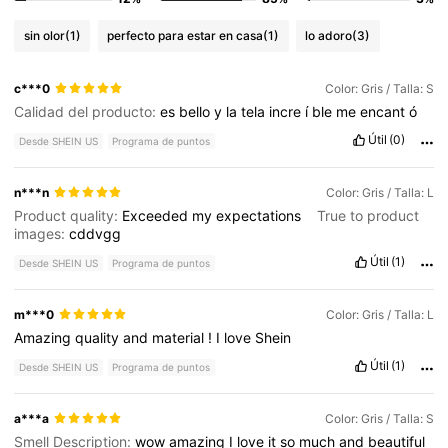
sin olor
(1)
perfecto para estar en casa
(1)
lo adoro
(3)
c***0
Color: Gris / Talla: S
Calidad del producto:
es
bello
y
la
tela
incre
í
ble
me
encant
ó
Útil
(0)
Desde SHEIN US
Programa de puntos
n***n
Color: Gris / Talla: L
Product quality:
Exceeded
my
expectations
True to product
images:
cddvgg
Útil
(1)
Desde SHEIN US
Programa de puntos
m***0
Color: Gris / Talla: L
Amazing
quality
and
material
!
I
love
Shein
Útil
(1)
Desde SHEIN US
Programa de puntos
a***a
Color: Gris / Talla: S
Smell Description:
wow
amazing
I
love
it
so
much
and
beautiful