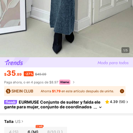
1/5
35
-27%
$
.89
$49.09
Paga ahora, o en 4 pagos de $8.97
Ahorra
$1.79
en este artículo después de unirte.
EURMUSE Conjunto de suéter y falda ele
4.39
(
56
)
gante para mujer, conjunto de coordinados
de suéter y falda larga
Talla
US
1 left
4
(S)
6
(M)
8/10
(L)