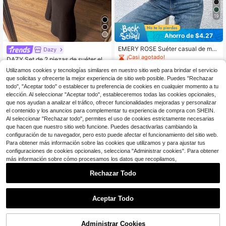
19
Ahorro de $4.27
EMERY ROSE Suéter casual de muj
Dazy
er de unicolor, cuello alto, manga lar
¡Casi agotado!
DAZY Set de 2 piezas de suéter ele
ga y bajo asimétrico, para otoño/inv
200+ vendidos
32
gante y ajustado para mujer, otoño/i
$
.17
-42%
ierno
Utilizamos cookies y tecnologías similares en nuestro sitio web para brindar el servicio
15
nvierno
$
.92
-21%
con cupón
que solicitas y ofrecerte la mejor experiencia de sitio web posible. Puedes "Rechazar
todo", "Aceptar todo" o establecer tu preferencia de cookies en cualquier momento a tu
elección. Al seleccionar "Aceptar todo", estableceremos todas las cookies opcionales,
que nos ayudan a analizar el tráfico, ofrecer funcionalidades mejoradas y personalizar
el contenido y los anuncios para complementar tu experiencia de compra con SHEIN.
Al seleccionar "Rechazar todo", permites el uso de cookies estrictamente necesarias
que hacen que nuestro sitio web funcione. Puedes desactivarlas cambiando la
configuración de tu navegador, pero esto puede afectar el funcionamiento del sitio web.
Para obtener más información sobre las cookies que utilizamos y para ajustar tus
configuraciones de cookies opcionales, selecciona "Administrar cookies". Para obtener
más información sobre cómo procesamos los datos que recopilamos,
Rechazar Todo
Aceptar Todo
Administrar Cookies