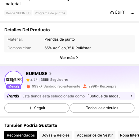
material
Útil
(1)
Desde SHEIN US
Programa de puntos
Detalles Del Producto
355K Seguidores
4.75
Material:
Prendas de punto
Composición:
65% Acrílico,35% Poliéster
355K Seguidores
4.75
Ver más
EURMUSE
355K Seguidores
4.75
l***w
pagó
Hace 1 día
999K+ Vendido recientemente
999K+ Recompra
355K Seguidores
4.75
Esta tienda está seleccionada como
「Botique de moda」
Seguir
Todos los artículos
355K Seguidores
4.75
También Podría Gustarte
Recomendados
Joyas & Relojes
Accesorios de Vestir
Ropa Inter
355K Seguidores
4.75