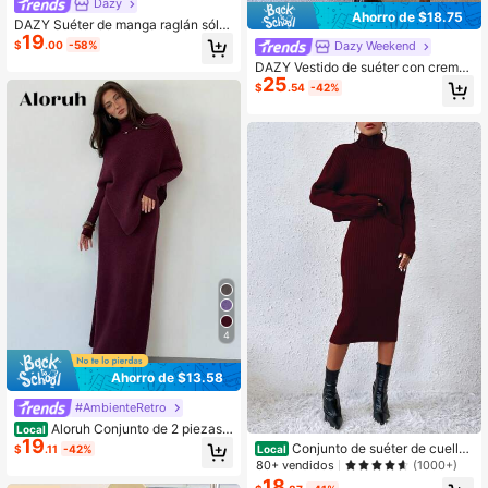
Dazy
Ahorro de $18.75
DAZY Suéter de manga raglán sólid
19
a y falda de punto, ropa de mujer de
$
.00
-58%
Dazy Weekend
otoño
DAZY Vestido de suéter con cremall
25
era de cuarto, ropa de mujer de oto
$
.54
-42%
ño
4
Ahorro de $13.58
#AmbienteRetro
Aloruh Conjunto de 2 piezas d
Local
19
e suéter y falda de punto morado, n
Conjunto de suéter de cuello
$
.11
-42%
Local
uevo conjunto de invierno de mujer,
alto de unicolor con hombros caído
80+ vendidos
(1000+)
grueso y holgado
s y manga larga, y vestido de punto
18