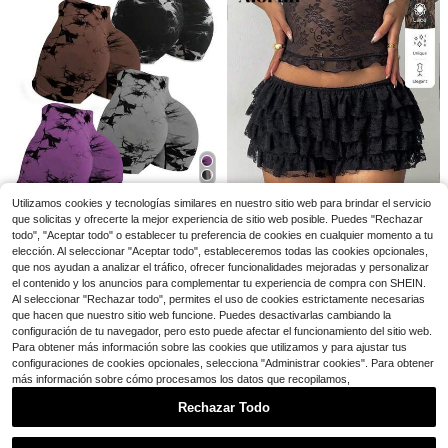
#6 Más vendidos
en Elegante Pantalones De Mujer
9
¡Casi agotado!
#6 Más vendidos
#6 Más vendidos
en Elegante Pantalones De Mujer
en Elegante Pantalones De Mujer
Pantalones largos de mujer de cintu
ra alta, pierna recta y ancha, casual
¡Casi agotado!
¡Casi agotado!
es para ir al trabajo, con bolsillos, v
6.1k+ vendidos
#6 Más vendidos
en Elegante Pantalones De Mujer
ersátiles y de calidad para otoño/in
16
¡Casi agotado!
$
.39
-11%
vierno, estilo vuelta al cole, color ne
Ahorro de $14.40
gro
Camiseta de Gira Usher Raym
Local
ond y 2026 RB Tour Ch Usher Raym
80+ vendidos
Utilizamos cookies y tecnologías similares en nuestro sitio web para brindar el servicio
ond Camiseta de Concierto Gráfica
5
$
.58
-72%
Ahorro de $12.89
que solicitas y ofrecerte la mejor experiencia de sitio web posible. Puedes "Rechazar
todo", "Aceptar todo" o establecer tu preferencia de cookies en cualquier momento a tu
paquete de 4 cortos de yoga
Local
8
elección. Al seleccionar "Aceptar todo", estableceremos todas las cookies opcionales,
de cintura alta con control de abdo
¡Casi agotado!
que nos ayudan a analizar el tráfico, ofrecer funcionalidades mejoradas y personalizar
men y efecto tie-dye para mujeres,
400+ vendidos
#BrillaEnElCentro
pantalones cortos deportivos elásti
el contenido y los anuncios para complementar tu experiencia de compra con SHEIN.
13
$
.69
-48%
Aloruh Shorts cortos súper sexys d
cos que , pantalones cortos de bas
Al seleccionar "Rechazar todo", permites el uso de cookies estrictamente necesarias
e mujer con volantes de encaje neg
e para correr en verano
#1 Más vendidos
en Encaje Pantalones De Mujer
que hacen que nuestro sitio web funcione. Puedes desactivarlas cambiando la
4-5 días hábiles
ro en estilo punk rock, bohemio y fe
3.5k+ vendidos
(1000+)
configuración de tu navegador, pero esto puede afectar el funcionamiento del sitio web.
stival de música Y2K, nuevos short
12
Para obtener más información sobre las cookies que utilizamos y para ajustar tus
s de encaje de cintura ultra baja
$
.39
-11%
configuraciones de cookies opcionales, selecciona "Administrar cookies". Para obtener
más información sobre cómo procesamos los datos que recopilamos,
Rechazar Todo
Mostrar artículos similares con stock
Ver todo
12