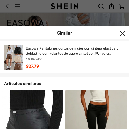
Similar
Easowa Pantalones cortos de mujer con cintura elástica y
dobladillo con volantes de cuero sintético (PU) para
otoño/invierno, de estilo versátil y de moda
Multicolor
$27.79
Artículos similares