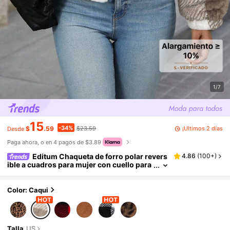
1/7
15
-34%
¡Últimos 2 días
$
.59
$23.59
Desde
Paga ahora, o en 4 pagos de $3.89
Editum Chaqueta de forro polar revers
4.86
(
100+
)
ible a cuadros para mujer con cuello para
otoño/invierno
Color: Caqui
Talla
US