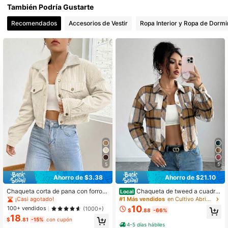
También Podría Gustarte
63K Seguidores
4.73
Recomendados
Accesorios de Vestir
Ropa Interior y Ropa de Dormi
63K Seguidores
4.73
63K Seguidores
4.73
63K Seguidores
4.73
5
5
Ahorro de $3.38
Ahorro de $21.10
Chaqueta corta de pana con forro p
Chaqueta de tweed a cuadro
Local
olar para mujer, casual con solapa y
s para mujer, abrigo informal de man
¡Casi agotado!
#1 Más vendidos
en Cultivo Abrigos de mujer
botones, para otoño
ga larga con solapa con muescas, b
10
100+ vendidos
(1000+)
$
.88
-66%
otones delanteros y bolsillos falsos
18
para resort, primavera y otoño
$
.81
-15%
con cupón
4-5 días hábiles