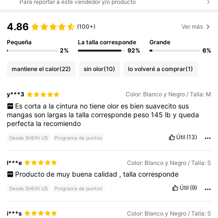
Para reportar a este vendedor y/o producto
4.86
(100+)
Ver más
Pequeña
La talla corresponde
Grande
2%
92%
6%
mantiene el calor
(22)
sin olor
(10)
lo volveré a comprar
(1)
y***3
Color: Blanco y Negro / Talla: M
Es
corta
a
la
cintura
no
tiene
olor
es
bien
suavecito
sus
mangas
son
largas
la
talla
corresponde
peso
145
lb
y
queda
perfecta
la
recomiendo
Útil
(13)
Desde SHEIN US
Programa de puntos
l***e
Color: Blanco y Negro / Talla: S
Producto
de
muy
buena
calidad
,
talla
corresponde
Útil
(9)
Desde SHEIN US
Programa de puntos
i***s
Color: Blanco y Negro / Talla: S