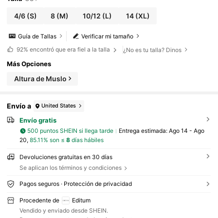
4/6
(S)
8
(M)
10/12
(L)
14
(XL)
Guía de Tallas
Verificar mi tamaño
92%
encontró que era fiel a la talla
¿No es tu talla? Dinos
Más Opciones
Altura de Muslo
Envío a
United States
Envío gratis
500 puntos SHEIN si llega tarde
Entrega estimada:
Ago 14 - Ago
20,
85.11% son ≤
8
días hábiles
Devoluciones gratuitas en 30 días
Se aplican los términos y condiciones
Pagos seguros · Protección de privacidad
Procedente de
Editum
Vendido y enviado desde SHEIN.