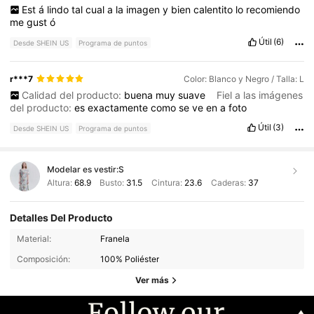
Est
á
lindo
tal
cual
a
la
imagen
y
bien
calentito
lo
recomiendo
me
gust
ó
Útil
(6)
Desde SHEIN US
Programa de puntos
r***7
Color: Blanco y Negro / Talla: L
Calidad del producto:
buena
muy
suave
Fiel a las imágenes
del producto:
es
exactamente
como
se
ve
en
a
foto
Útil
(3)
Desde SHEIN US
Programa de puntos
Modelar es vestir:
S
Altura:
68.9
Busto:
31.5
Cintura:
23.6
Caderas:
37
Detalles Del Producto
Material:
Franela
Composición:
100% Poliéster
Ver más