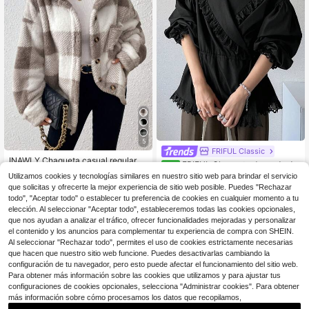
5
FRIFUL Classic
INAWLY Chaqueta casual regular d
FRIFUL Chaqueta de moda de
NEW
e solapa única con estampado de c
60+ vendidos
26
manga larga con ribete de volantes
Utilizamos cookies y tecnologías similares en nuestro sitio web para brindar el servicio
$
.79
-12%
uadros y mullida para mujer
24
de unicolor y ajuste regular para mu
$
.22
-34%
que solicitas y ofrecerte la mejor experiencia de sitio web posible. Puedes "Rechazar
jer
todo", "Aceptar todo" o establecer tu preferencia de cookies en cualquier momento a tu
elección. Al seleccionar "Aceptar todo", estableceremos todas las cookies opcionales,
que nos ayudan a analizar el tráfico, ofrecer funcionalidades mejoradas y personalizar
el contenido y los anuncios para complementar tu experiencia de compra con SHEIN.
Al seleccionar "Rechazar todo", permites el uso de cookies estrictamente necesarias
que hacen que nuestro sitio web funcione. Puedes desactivarlas cambiando la
configuración de tu navegador, pero esto puede afectar el funcionamiento del sitio web.
Para obtener más información sobre las cookies que utilizamos y para ajustar tus
configuraciones de cookies opcionales, selecciona "Administrar cookies". Para obtener
más información sobre cómo procesamos los datos que recopilamos,