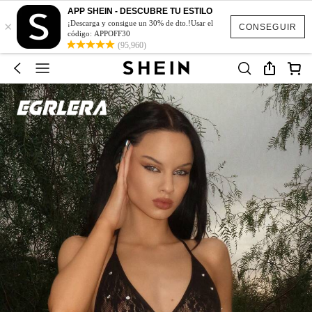
APP SHEIN - DESCUBRE TU ESTILO
×
¡Descarga y consigue un 30% de dto.!Usar el
CONSEGUIR
código: APPOFF30
(95,960)