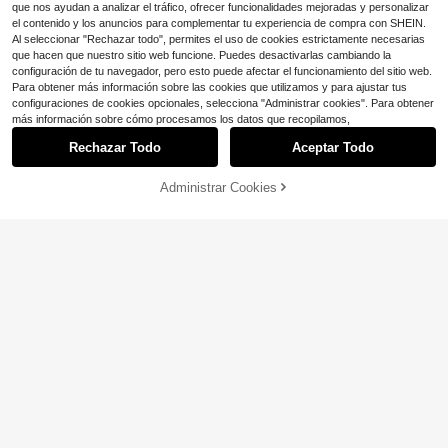
que nos ayudan a analizar el tráfico, ofrecer funcionalidades mejoradas y personalizar
el contenido y los anuncios para complementar tu experiencia de compra con SHEIN.
Al seleccionar "Rechazar todo", permites el uso de cookies estrictamente necesarias
que hacen que nuestro sitio web funcione. Puedes desactivarlas cambiando la
configuración de tu navegador, pero esto puede afectar el funcionamiento del sitio web.
Para obtener más información sobre las cookies que utilizamos y para ajustar tus
configuraciones de cookies opcionales, selecciona "Administrar cookies". Para obtener
más información sobre cómo procesamos los datos que recopilamos,
Rechazar Todo
Aceptar Todo
Ahorro de $0.60
#CuelloHalter
Administrar Cookies
¡54% DE DESCUENTO!
AÑADIR A LA BOLSA
SHEIN ICON Top halter con lentejue
las de espalda abierta con cordón
100+ vendidos
EgrlEra
#1 Más vendidos
en Atar Body De Mujer
4
$
.89
-11%
¡Casi agotado!
EgrlEra Body negro con escote en V
<span style="font-weight: 400">después del cupón</span>
profundo y espalda descubierta, co
#1 Más vendidos
#1 Más vendidos
en Atar Body De Mujer
en Atar Body De Mujer
n nudo, súper elástico, suave y cóm
¡Casi agotado!
¡Casi agotado!
1.5k+ vendidos
(500+)
odo, sexy y casual para el hogar, la
6
#1 Más vendidos
en Atar Body De Mujer
playa y uso diario, para mujeres, en
$
.28
-24%
¡Casi agotado!
verano