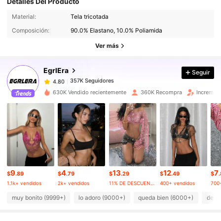
Detalles Del Producto
357K Seguidores
Material:
Tela tricotada
4.80
Composición:
90.0% Elastano, 10.0% Poliamida
Ver más
357K Seguidores
4.80
EgrlEra
Seguir
357K Seguidores
4.80
e***0
pagó
Hace 1 día
630K Vendido recientemente
360K Recompra
Incremen
357K Seguidores
4.80
357K Seguidores
4.80
357K Seguidores
4.80
9
4
13
12
7
$
.89
$
.79
$
.29
$
.49
$
1.1k+ vendidos
2k+ vendidos
11% DE DESCUENTO
400+ vendidos
700
muy bonito (9999+)
lo adoro (9000+)
queda bien (6000+)
de b
357K Seguidores
4.80