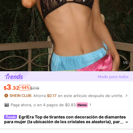
1/5
3
$
.32
-54%
$7.19
Ahorra
$0.17
en este artículo después de unirte.
Paga ahora, o en 4 pagos de $0.83
EgrlEra Top de tirantes con decoración de diamantes
para mujer (la ubicación de los cristales es aleatoria), par
a vacaciones de primavera y festivales