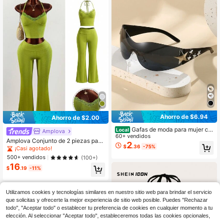
Ahorro de $6.94
Ahorro de $2.00
Gafas de moda para mujer co
Local
Amplova
n corazón de amor multicolor Y2K,
60+ vendidos
Amplova Conjunto de 2 piezas para
marco grande, estilo deportivo bohe
2
$
.36
-75%
mujer con top halter de encaje patc
¡Casi agotado!
mio, para fiesta, playa, San Valentí
hwork y pantalones acampanados,
n, regalo de verano
500+ vendidos
(100+)
cuello en V, verde oliva, ropa casual
16
de verano para club, noche y vacac
$
.19
-11%
iones, verde lima, primavera
Utilizamos cookies y tecnologías similares en nuestro sitio web para brindar el servicio
que solicitas y ofrecerte la mejor experiencia de sitio web posible. Puedes "Rechazar
todo", "Aceptar todo" o establecer tu preferencia de cookies en cualquier momento a tu
elección. Al seleccionar "Aceptar todo", estableceremos todas las cookies opcionales,