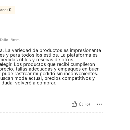
cado (1)
Talla:
8mm
ia. La variedad de productos es impresionante
s y para todos los estilos. La plataforma es
 medidas útiles y reseñas de otros
egir. Los productos que recibí cumplieron
l precio, tallas adecuadas y empaques en buen
 pude rastrear mi pedido sin inconvenientes.
uscan moda actual, precios competitivos y
n duda, volveré a comprar.
Útil (0)