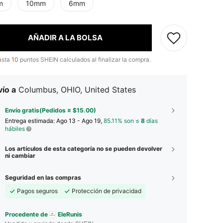
m
10mm
6mm
AÑADIR A LA BOLSA
asta
10
puntos SHEIN calculados al finalizar la compra.
ío a
Columbus, OHIO, United States
Envío gratis(Pedidos ≥ $15.00)
Entrega estimada:
Ago 13 - Ago 19,
85.11% son ≤
8
días
hábiles
Los artículos de esta categoría no se pueden devolver
ni cambiar
Seguridad en las compras
Pagos seguros
Protección de privacidad
Procedente de
EleRunis