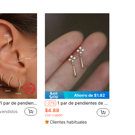
Ahorro de $1.82
ica clásica de 5 mm a 10 mm, pendientes de cartílago chapados en oro de 18 quilates, adecuados para el uso diario de las mujeres
1 par de pendientes de botón de plata de ley 925 con cristales, un regalo versátil para hermanas, amigas y mujeres
-27%
$4.88
vendidos
con cupón
Clientes habituales