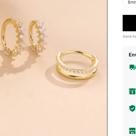
8m
Gana h
Env