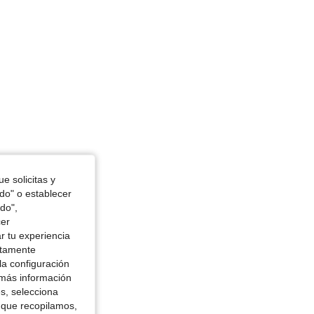
e solicitas y
odo" o establecer
do",
cer
r tu experiencia
ctamente
la configuración
 más información
es, selecciona
 que recopilamos,