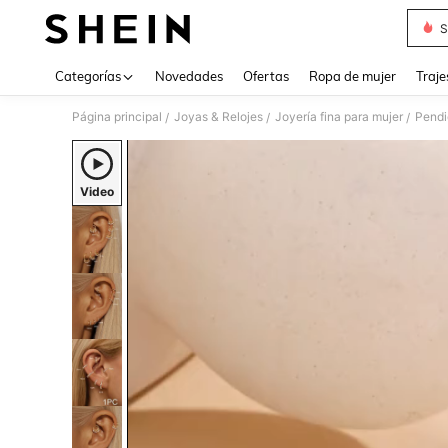
S
Use up 
Categorías
Novedades
Ofertas
Ropa de mujer
Traje
Página principal
Joyas & Relojes
Joyería fina para mujer
Pendi
/
/
/
Video