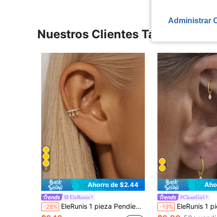
Administrar 
Nuestros Clientes También Vie
7
Ahorro de $2.44
Aho
EleRunis
#CleanGirl
EleRunis 1 pieza Pendientes de clip de plata de ley 925, color dorado, pendientes de clip sin perforación para cartílago, pendientes envolventes, estilo relleno, joyería hecha a mano minimalista bohemia de playa, hipoalergénica, regalo
EleRunis 1 pieza Pendiente con forma de ojo de caballo de plata esterlina 925, pequeño y ligero, adecuad
-28%
-19%