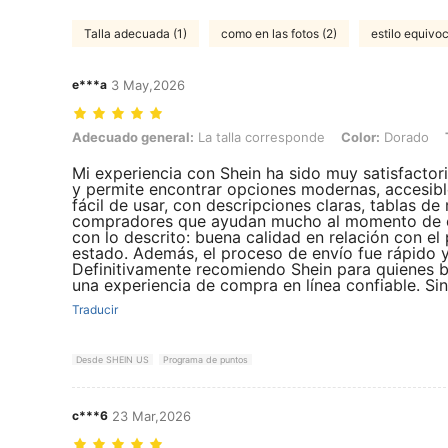
Talla adecuada (1)
como en las fotos (2)
estilo equivo
e***a
3 May,2026
Adecuado general: La talla corresponde, Color: Dorado, Talla: 8mm
Adecuado general:
La talla corresponde
Color:
Dorado
Mi experiencia con Shein ha sido muy satisfactor
y permite encontrar opciones modernas, accesible
fácil de usar, con descripciones claras, tablas de
compradores que ayudan mucho al momento de el
con lo descrito: buena calidad en relación con e
estado. Además, el proceso de envío fue rápido y
Definitivamente recomiendo Shein para quienes b
una experiencia de compra en línea confiable. Si
Traducir
Desde SHEIN US
Programa de puntos
c***6
23 Mar,2026