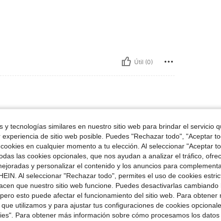
Útil (0)
Talla:
6mm
 y tecnologías similares en nuestro sitio web para brindar el servicio qu
️❤️❤️❤️❤️
r experiencia de sitio web posible. Puedes "Rechazar todo", "Aceptar t
 cookies en cualquier momento a tu elección. Al seleccionar "Aceptar to
das las cookies opcionales, que nos ayudan a analizar el tráfico, ofre
ejoradas y personalizar el contenido y los anuncios para complementa
Útil (0)
EIN. Al seleccionar "Rechazar todo", permites el uso de cookies estri
acen que nuestro sitio web funcione. Puedes desactivarlas cambiando 
pero esto puede afectar el funcionamiento del sitio web. Para obtener
señas
 que utilizamos y para ajustar tus configuraciones de cookies opcional
kies". Para obtener más información sobre cómo procesamos los datos