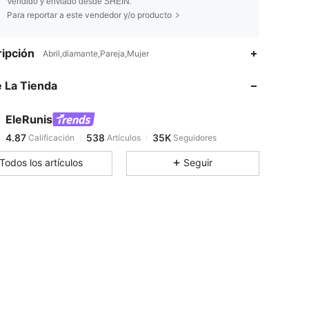
Vendido y enviado desde SHEIN.
Para reportar a este vendedor y/o producto
4.87
538
35K
ipción
Abril,diamante,Pareja,Mujer
 La Tienda
4.87
538
35K
EleRunis
4.87
538
35K
Calificación
Artículos
Seguidores
j***0
pagó
Hace 1 día
Todos los artículos
Seguir
4.87
538
35K
4.87
538
35K
4.87
538
35K
4.87
538
35K