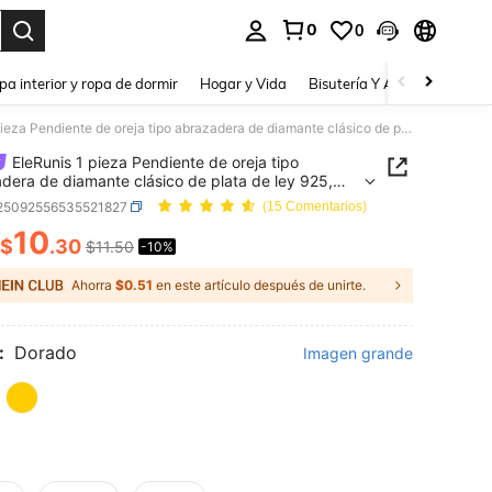
0
0
a. Press Enter to select.
pa interior y ropa de dormir
Hogar y Vida
Bisutería Y Accesorios
Be
EleRunis 1 pieza Pendiente de oreja tipo abrazadera de diamante clásico de plata de ley 925, disponible en 6/8/10 mm, tipo clip para cartílago, estilo envolvente, estilo relleno, pequeño y delicado, vibra bohemia de playa, moda minimalista, hecho a mano, bajo en alergias, regalo de joyería
EleRunis 1 pieza Pendiente de oreja tipo
dera de diamante clásico de plata de ley 925,
ible en 6/8/10 mm, tipo clip para cartílago, estilo
j25092556535521827
(15 Comentarios)
ente, estilo relleno, pequeño y delicado, vibra
10
a de playa, moda minimalista, hecho a mano,
$
.30
$11.50
-10%
ICE AND AVAILABILITY
 alergias, regalo de joyería
Ahorra
$0.51
en este artículo después de unirte.
:
Dorado
Imagen grande