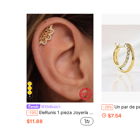
6
Un par de pendientes de plata de ley S925 chapados en oro de 18K co
EleRunis
-26%
EleRunis 1 pieza Joyería fina de plata de ley 925 con loto y respaldo plano para perforación de cartílago hélix, para uso diario, boda, fiesta, aniversario y Día de San Valentín
-19%
$7.54
$11.88