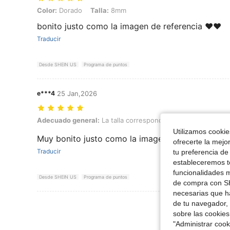
Color: Dorado, Talla: 8mm
Color:
Dorado
Talla:
8mm
bonito justo como la imagen de referencia ❤️❤️
Traducir
Desde SHEIN US
Programa de puntos
e***4
25 Jan,2026
Adecuado general: La talla corresponde, Color: Dorado, Talla: 6mm
Adecuado general:
La talla corresponde
Color:
Dorado
Utilizamos cookies
Muy bonito justo como la imagen de referencia ❤
ofrecerte la mejo
Traducir
tu preferencia de
estableceremos to
funcionalidades m
Desde SHEIN US
Programa de puntos
de compra con SH
necesarias que h
de tu navegador, 
Ver Más Re
sobre las cookies
"Administrar coo