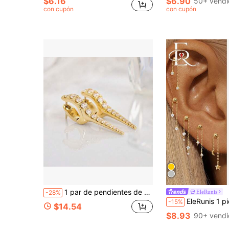
$6.16
$6.90
50+ vendi
con cupón
con cupón
1 par de pendientes de botón de plata de ley S925 con circonita cúbica sintética para mujeres
EleRunis
-28%
EleRunis 1 pieza Pendientes de botón planos de plata de ley 925 con diseño ajustable de estrella y luna, adecuados para el cartílago de la
-15%
$14.54
$8.93
90+ vendi