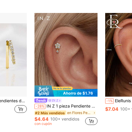
Ahorro de $1.76
n circonita, anillos dobles geométricos para la moda de mujer
EleRunis 1 par de pendientes de plata de ley 925 con circonita cúb
IN Z
-1%
IN Z 1 pieza Pendiente de flor de cinco pétalos de plata de ley 925 con parte posterior plana | Pendiente pequeño | Pendiente apilable | Pendiente de flor de cinco pétalos | Joyería de plata de ley 925 | Adecuado para uso diario de mujeres | Se vende como 1 pieza (no 1 pieza)
-28%
$7.04
100+ 
en Flores Pendientes Finos
#2 Más vendidos
$4.64
100+ vendidos
con cupón