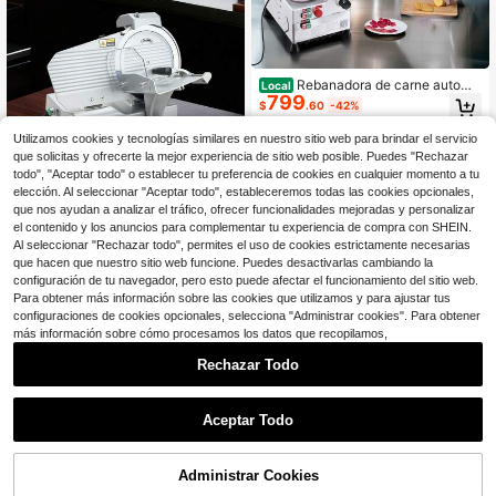
Rebanadora de carne automá
Local
799
tica, 500W, máquina rebanadora el
$
.60
-42%
éctrica De Li con cuchilla afilada de
acero 75Cr1 de 10 pulgadas, grosor
Envío Rápido
Free Shipping
Utilizamos cookies y tecnologías similares en nuestro sitio web para brindar el servicio
ajustable de 0-0,67 pulgadas, reba
que solicitas y ofrecerte la mejor experiencia de sitio web posible. Puedes "Rechazar
nado rápido a 633 RPM, para carne
todo", "Aceptar todo" o establecer tu preferencia de cookies en cualquier momento a tu
congelada, queso y pan
elección. Al seleccionar "Aceptar todo", estableceremos todas las cookies opcionales,
Rebanadora de carne comerc
Local
que nos ayudan a analizar el tráfico, ofrecer funcionalidades mejoradas y personalizar
241
ial, rebanadora eléctrica de delicate
$
.80
-42%
el contenido y los anuncios para complementar tu experiencia de compra con SHEIN.
ssen de 10 pulgadas, máquina reba
Al seleccionar "Rechazar todo", permites el uso de cookies estrictamente necesarias
nadora de alimentos de 320W con
Envío Rápido
Free Shipping
que hacen que nuestro sitio web funcione. Puedes desactivarlas cambiando la
cuchilla de SUS420, ajuste de gros
or de 0-0,4 pulgadas, para carne c
configuración de tu navegador, pero esto puede afectar el funcionamiento del sitio web.
ongelada, jamón, baguette, filete
Para obtener más información sobre las cookies que utilizamos y para ajustar tus
configuraciones de cookies opcionales, selecciona "Administrar cookies". Para obtener
más información sobre cómo procesamos los datos que recopilamos,
Rechazar Todo
1
0
YASHE Rebanadora de carne
Local
Aceptar Todo
eléctrica, cortadora de alimentos co
Clientes habituales
n protección de bloqueo para niños,
67
$
.71
-60%
cuchilla extraíble de acero inoxidabl
Administrar Cookies
e de 7.5'' y bandeja de alimentos, m
Envío Rápido
Envío gratis
áquina rebanadora de alimentos aju