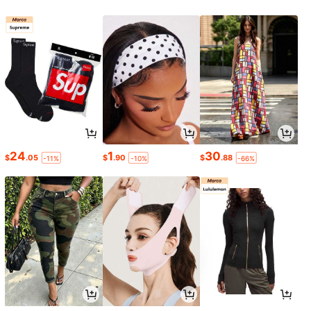
24
1
30
$
.05
$
.90
$
.88
-11%
-10%
-66%