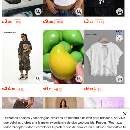
3
9
3
$
.80
$
.49
$
.74
-8%
-10%
-22%
44
6
9
$
.10
$
.11
$
.19
-15%
-48%
-11%
Utilizamos cookies y tecnologías similares en nuestro sitio web para brindar el servicio
que solicitas y ofrecerte la mejor experiencia de sitio web posible. Puedes "Rechazar
todo", "Aceptar todo" o establecer tu preferencia de cookies en cualquier momento a tu