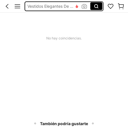
Vestidos Elegantes De Mujer
Blusas Bonitas De Mujer
Conjunto De Dos Piezas Mujer
Squishies
No hay coincidencias.
Electric Toothbrush
También podría gustarte