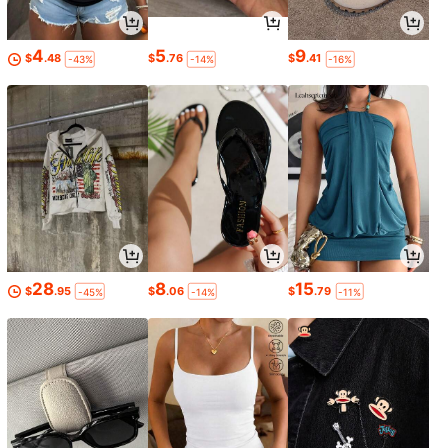
4
5
9
$
.48
$
.76
$
.41
-43%
-14%
-16%
28
8
15
$
.95
$
.06
$
.79
-45%
-14%
-11%