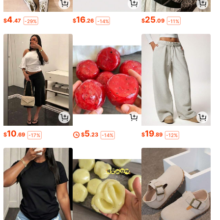
4
16
25
$
.47
$
.26
$
.09
-29%
-14%
-11%
10
5
19
$
.69
$
.23
$
.89
-17%
-14%
-12%