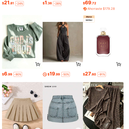
21
1
69
$
.81
$
.36
$
.72
-24%
-28%
Ahorraste $179.28
6
19
27
$
.99
$
.99
$
.60
-90%
-50%
-91%