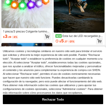
1 pieza/3 piezas Colgante luminoso
con forma de flor/corazón para mas
3
Esta luz de LED recargable par
NEW
$
.29
-4%
cotas, accesorio de collar de noctur
a perros es perfecta para paseos no
5
na antiperidida, adecuado para gat
$
.27
-21%
cturnos. Se puede enganchar a un
os y perros
collar, arnés o correa, proporcionan
do alta visibilidad, es resistente al a
Utilizamos cookies y tecnologías similares en nuestro sitio web para brindar el servicio
gua y viene con un puerto USB-C.
que solicitas y ofrecerte la mejor experiencia de sitio web posible. Puedes "Rechazar
todo", "Aceptar todo" o establecer tu preferencia de cookies en cualquier momento a tu
elección. Al seleccionar "Aceptar todo", estableceremos todas las cookies opcionales,
que nos ayudan a analizar el tráfico, ofrecer funcionalidades mejoradas y personalizar
el contenido y los anuncios para complementar tu experiencia de compra con SHEIN.
Al seleccionar "Rechazar todo", permites el uso de cookies estrictamente necesarias
que hacen que nuestro sitio web funcione. Puedes desactivarlas cambiando la
configuración de tu navegador, pero esto puede afectar el funcionamiento del sitio web.
Para obtener más información sobre las cookies que utilizamos y para ajustar tus
configuraciones de cookies opcionales, selecciona "Administrar cookies". Para obtener
más información sobre cómo procesamos los datos que recopilamos,
Ahorro de $84.00
Rechazar Todo
Cámaras de vigilancia inalám
Local
bricas Full HD de 5 MP (4 unidades)
1