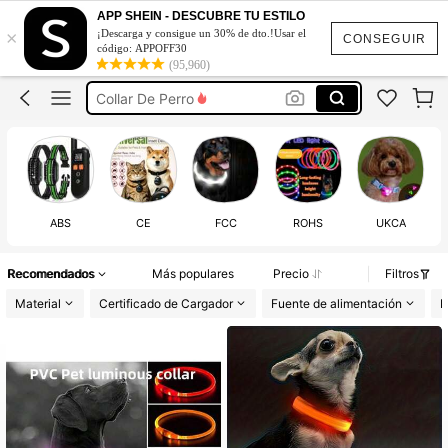
Collar Para Perro Con Luz
APP SHEIN - DESCUBRE TU ESTILO
×
¡Descarga y consigue un 30% de dto.!Usar el
Luz Para Mascotas
CONSEGUIR
código: APPOFF30
(95,960)
Collar De Perro
Collar Para Gato
Collar Led Perro
Collar Para Perro Con Luz
ABS
CE
FCC
ROHS
UKCA
Recomendados
Más populares
Precio
Filtros
Material
Certificado de Cargador
Fuente de alimentación
M