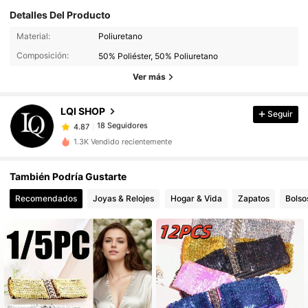
Detalles Del Producto
18 Seguidores
4.87
Material:
Poliuretano
18 Seguidores
Composición:
50% Poliéster, 50% Poliuretano
4.87
18 Seguidores
Ver más
4.87
18 Seguidores
4.87
LQI SHOP
Seguir
18 Seguidores
4.87
r***1
pagó
Hace 1 día
18 Seguidores
4.87
1.3K Vendido recientemente
También Podría Gustarte
Recomendados
Joyas & Relojes
Hogar & Vida
Zapatos
Bolso