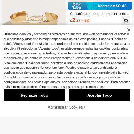
Ahorro de $0.43
Cinturón ancho elástico con lenteju
elas brillantes para mujer, faja de ci
2
$
.47
-15%
ntura de lujo estilo fiesta en 3 color
es dorado, plateado y negro, acces
orio de cintura para vestido de noch
Utilizamos cookies y tecnologías similares en nuestro sitio web para brindar el servicio
e y gala, cinturón decorativo para a
tuendo de actuación en escenario,
que solicitas y ofrecerte la mejor experiencia de sitio web posible. Puedes "Rechazar
bar, club y boda
todo", "Aceptar todo" o establecer tu preferencia de cookies en cualquier momento a tu
elección. Al seleccionar "Aceptar todo", estableceremos todas las cookies opcionales,
que nos ayudan a analizar el tráfico, ofrecer funcionalidades mejoradas y personalizar
el contenido y los anuncios para complementar tu experiencia de compra con SHEIN.
Al seleccionar "Rechazar todo", permites el uso de cookies estrictamente necesarias
que hacen que nuestro sitio web funcione. Puedes desactivarlas cambiando la
configuración de tu navegador, pero esto puede afectar el funcionamiento del sitio web.
1 pieza Cinturón de cintura de meta
Para obtener más información sobre las cookies que utilizamos y para ajustar tus
l liso dorado de 6 cm para mujer, est
Clientes habituales
ilo minimalista, sujetador de cintura,
configuraciones de cookies opcionales, selecciona "Administrar cookies". Para obtener
200+ vendidos
accesorio para vestido de uso diari
más información sobre cómo procesamos los datos que recopilamos,
10
o, adecuado para vestidos, faldas c
$
.20
-11%
ortas, vestidos mini, jeans, cómodo
Rechazar Todo
Aceptar Todo
para el desplazamiento diario y sali
das, versátil para combinar
Administrar Cookies
AÑADIR A LA BOLSA
¡8% DE DESCUENTO!
1 pieza Cinturón retro metálico con
relieve de litchi para abrigos y vesti
200+ vendidos
dos, ideal para fiestas, verano, escu
4
$
.10
-9%
ela, otoño, Halloween