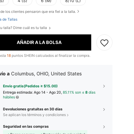
S)
4 (S)
6 (M)
8/10 (L)
de los clientes pensaron que era fiel a la talla.
a de Tallas
u talla? Dime cuál es tu talla
AÑADIR A LA BOLSA
asta
18
puntos SHEIN calculados al finalizar la compra.
ío a
Columbus, OHIO, United States
Envío gratis(Pedidos ≥ $15.00)
Entrega estimada:
Ago 14 - Ago 20,
85.11% son ≤
8
días
hábiles
Devoluciones gratuitas en 30 días
Se aplican los términos y condiciones
Seguridad en las compras