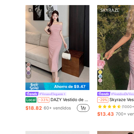
11
15
Ahorro de $9.47
#VeranoElegante
#VestidosDeVer
DAZY Vestido de cóctel con hombros descubiertos, drapeado lateral y superposición de malla, vestido elegante para boda y vestido largo
Skyraze Vestido largo de verano con estampado floral rosa, en te
Local
-33%
-29%
(1000+
$18.82
60+ vendidos
$13.43
700+ ven