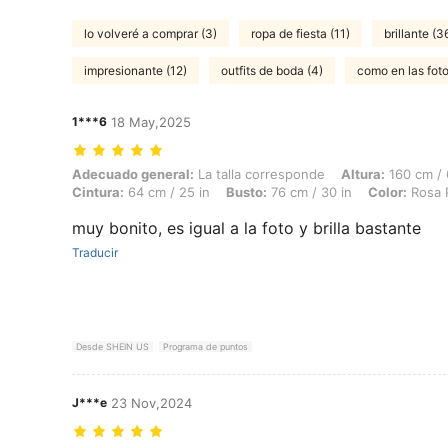
lo volveré a comprar (3)
ropa de fiesta (11)
brillante (3
impresionante (12)
outfits de boda (4)
como en las foto
1***6
18 May,2025
Adecuado general: La talla corresponde, Altura: 160 cm / 63 in, Peso: 
Adecuado general:
La talla corresponde
Altura:
160 cm / 
Cintura:
64 cm / 25 in
Busto:
76 cm / 30 in
Color:
Rosa P
muy bonito, es igual a la foto y brilla bastante
Traducir
Desde SHEIN US
Programa de puntos
J***e
23 Nov,2024