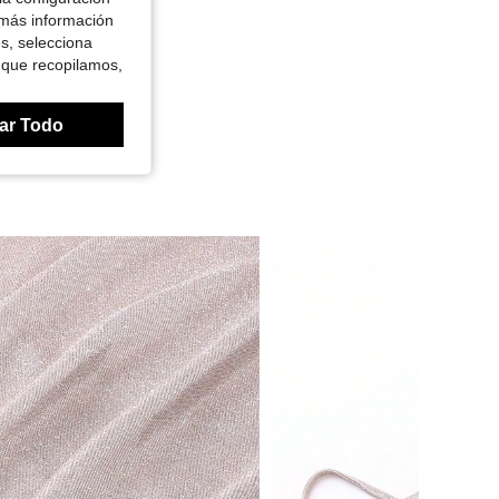
 más información
es, selecciona
 que recopilamos,
ar Todo