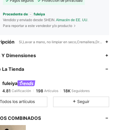
Pagos seguros
Protección de privacidad
Procedente de
fuleiya
Vendido y enviado desde SHEIN.
Almacén de EE. UU.
Para reportar a este vendedor y/o producto
ipción
Sí,Lavar a mano, no limpiar en seco,Cremallera,Drapeado,Fruncido
4.81
198
18K
s Y Dimensiones
 La Tienda
4.81
198
18K
fuleiya
4.81
198
18K
Calificación
Artículos
Seguidores
l***a
pagó
Hace 15 horas
Todos los artículos
Seguir
4.81
198
18K
LOS COMBINADOS
4.81
198
18K