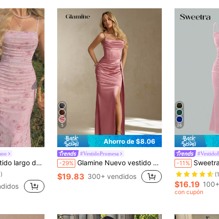
5
26
Ahorro de $8.06
ano
#VestidoPromesa
#Vestido
la de malla fruncida. Vestidos de verano, ropa de primavera
Glamine Nuevo vestido camisero largo y elegante para mujer con abertura lateral, de satén rosa y corte ceñido, ideal para el Día de San Valentín y Año Nuevo
Sweetra Vestido casual de mujer de unicolor con t
-29%
-11%
)
(
$19.83
300+ vendidos
$16.19
100+
didos
con cupón