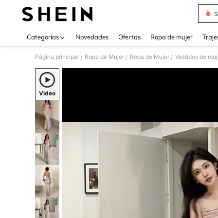
S
Use up 
Categorías
Novedades
Ofertas
Ropa de mujer
Traje
Página principal
Ropa de Mujer
Ropa de Mujer
Vestidos de muj
/
/
/
Video