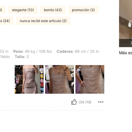
6)
elegante (10)
bonito (42)
promoción (3)
s (24)
nunca recibí este artículo (2)
3
49 kg / 108 lbs, Caderas: 89 cm / 35 in, Cintura: 64 cm / 25 in, Busto: 76 cm / 30 
63 in
Peso:
49 kg / 108 lbs
Caderas:
89 cm / 35 in
Más es
álido
Talla:
S
Útil (19)