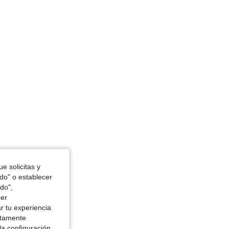
in, Color: Rosa Pálido, Talla: L
e solicitas y
odo" o establecer
do",
cer
r tu experiencia
ctamente
la configuración