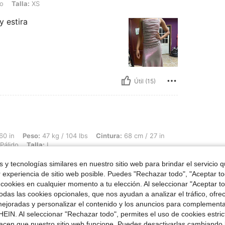
XS
do
Talla:
XS
y estira
Útil (15)
47 kg / 104 lbs, Cintura: 68 cm / 27 in, Busto: 77 cm / 30 in, Caderas: 80 cm / 31 
60 in
Peso:
47 kg / 104 lbs
Cintura:
68 cm / 27 in
Pálido
Talla:
L
, me encanta
 y tecnologías similares en nuestro sitio web para brindar el servicio qu
r experiencia de sitio web posible. Puedes "Rechazar todo", "Aceptar t
 cookies en cualquier momento a tu elección. Al seleccionar "Aceptar to
das las cookies opcionales, que nos ayudan a analizar el tráfico, ofre
ejoradas y personalizar el contenido y los anuncios para complementa
EIN. Al seleccionar "Rechazar todo", permites el uso de cookies estri
Útil (7)
acen que nuestro sitio web funcione. Puedes desactivarlas cambiando 