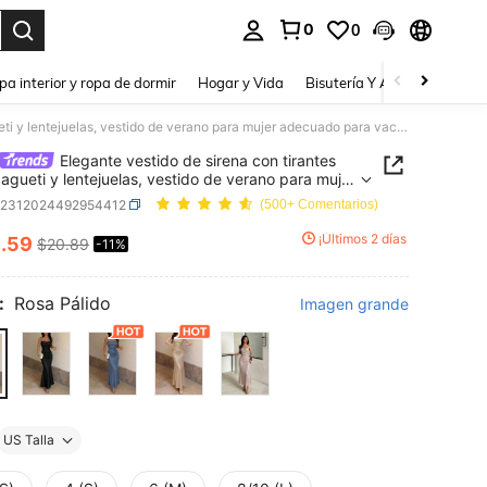
0
0
a. Press Enter to select.
pa interior y ropa de dormir
Hogar y Vida
Bisutería Y Accesorios
Be
Elegante vestido de sirena con tirantes de espagueti y lentejuelas, vestido de verano para mujer adecuado para vacaciones, fiestas de cumpleaños y uso diario
Elegante vestido de sirena con tirantes
agueti y lentejuelas, vestido de verano para mujer
do para vacaciones, fiestas de cumpleaños y uso
z2312024492954412
(500+ Comentarios)
8
¡Últimos 2 días
.59
$20.89
-11%
ICE AND AVAILABILITY
:
Rosa Pálido
Imagen grande
US Talla