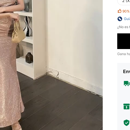
2 (X
90%
Guí
¿No es t
Gana h
Env