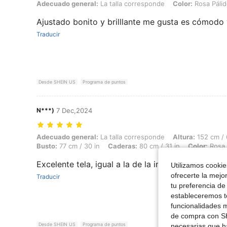
Adecuado general: La talla corresponde, Color: Rosa Pálido, Talla: 
Adecuado general:
La talla corresponde
Color:
Rosa Páli
Ajustado bonito y brilllante me gusta es cómodo 
Traducir
Desde SHEIN US
Programa de puntos
N***)
7 Dec,2024
Adecuado general: La talla corresponde, Altura: 152 cm / 60 in, Peso: 
Adecuado general:
La talla corresponde
Altura:
152 cm / 
Busto:
77 cm / 30 in
Caderas:
80 cm / 31 in
Color:
Rosa 
Excelente tela, igual a la de la imagen, muy lindo
Utilizamos cookies
ofrecerte la mejo
Traducir
tu preferencia de
estableceremos to
funcionalidades m
de compra con SH
Desde SHEIN US
Programa de puntos
necesarias que h