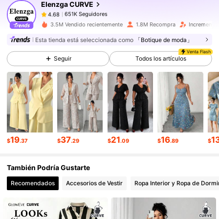
Elenzga CURVE
651K Seguidores
4.68
s***6
pagó
Hace 4 horas
3.5M Vendido recientemente
1.8M Recompra
Incremento 
Esta tienda está seleccionada como
「Botique de moda」
651K Seguidores
4.68
Venta Flash
Seguir
Todos los artículos
651K Seguidores
4.68
651K Seguidores
4.68
651K Seguidores
4.68
19
37
21
16
1
$
.37
$
.29
$
.09
$
.89
$
También Podría Gustarte
651K Seguidores
4.68
Recomendados
Accesorios de Vestir
Ropa Interior y Ropa de Dormi
651K Seguidores
4.68