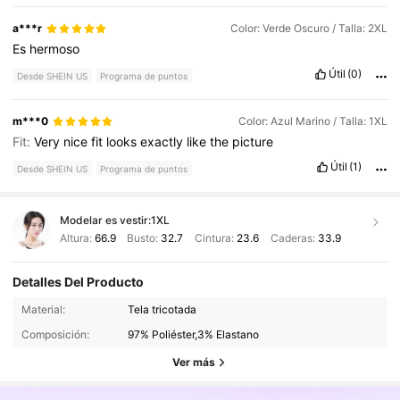
a***r
Color: Verde Oscuro / Talla: 2XL
Es
hermoso
Útil
(0)
Desde SHEIN US
Programa de puntos
m***0
Color: Azul Marino / Talla: 1XL
Fit:
Very
nice
fit
looks
exactly
like
the
picture
Útil
(1)
Desde SHEIN US
Programa de puntos
Modelar es vestir:
1XL
Altura:
66.9
Busto:
32.7
Cintura:
23.6
Caderas:
33.9
Detalles Del Producto
651K Seguidores
4.68
Material:
Tela tricotada
Composición:
97% Poliéster,3% Elastano
651K Seguidores
4.68
Ver más