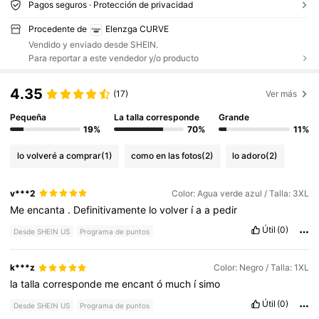
Pagos seguros · Protección de privacidad
Procedente de
Elenzga CURVE
Vendido y enviado desde SHEIN.
Para reportar a este vendedor y/o producto
4.35
(17)
Ver más
Pequeña
La talla corresponde
Grande
19%
70%
11%
lo volveré a comprar
(1)
como en las fotos
(2)
lo adoro
(2)
v***2
Color: Agua verde azul / Talla: 3XL
Me
encanta
.
Definitivamente
lo
volver
í
a
a
pedir
Útil
(0)
Desde SHEIN US
Programa de puntos
k***z
Color: Negro / Talla: 1XL
la
talla
corresponde
me
encant
ó
much
í
simo
Útil
(0)
Desde SHEIN US
Programa de puntos