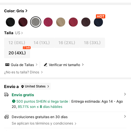
gasa de manga larga, para otoño/invierno
Color: Gris
Talla
US
12
(0XL)
14
(1XL)
16
(2XL)
18
(3XL)
7 left
20
(4XL)
Guía de Tallas
Verificar mi tamaño
¿No es tu talla? Dinos
Envío a
United States
Envío gratis
500 puntos SHEIN si llega tarde
Entrega estimada:
Ago 14 - Ago
20,
85.11% son ≤
8
días hábiles
Devoluciones gratuitas en 30 días
Se aplican los términos y condiciones