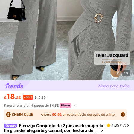
1/8
18
-55%
$
.35
$40.59
Paga ahora, o en 4 pagos de $4.58
Ahorra
$0.92
en este artículo después de unirte.
Elenzga Conjunto de 2 piezas de mujer ta
4.35
(
17
)
lla grande, elegante y casual, con textura de