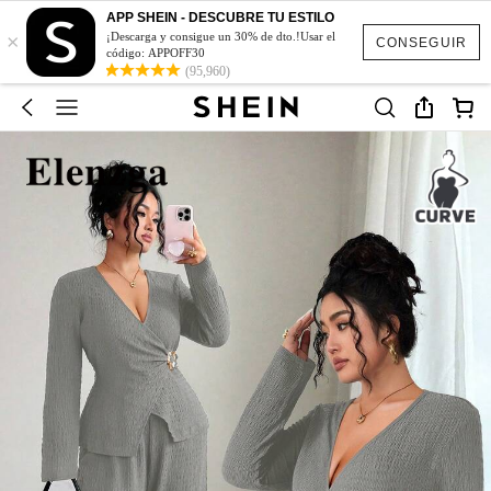
APP SHEIN - DESCUBRE TU ESTILO
×
¡Descarga y consigue un 30% de dto.!Usar el
CONSEGUIR
código: APPOFF30
(95,960)