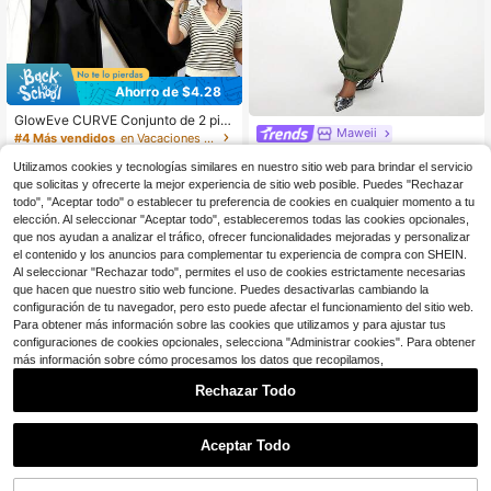
Ahorro de $4.28
GlowEve CURVE Conjunto de 2 pie
Maweii
zas para mujer talla grande, camise
#4 Más vendidos
en Vacaciones Co-Ords de Talla Grande
ta a rayas blanco y negro y pantalo
Maweii Conjunto de 2 piezas
200+ vendidos
NEW
nes negros, estilo elegante minimali
Utilizamos cookies y tecnologías similares en nuestro sitio web para brindar el servicio
27
versátil para mujer talla grande, top
22
$
.09
-11%
$
.41
-16%
con cupón
sta, casual para ir al trabajo, vacaci
de tirantes con cremallera personali
que solicitas y ofrecerte la mejor experiencia de sitio web posible. Puedes "Rechazar
ones, uso diario, citas, fiestas y com
zado, estilo callejero sexy de veran
todo", "Aceptar todo" o establecer tu preferencia de cookies en cualquier momento a tu
pras
o para vacaciones, pantalones holg
elección. Al seleccionar "Aceptar todo", estableceremos todas las cookies opcionales,
ados casuales tipo farol
que nos ayudan a analizar el tráfico, ofrecer funcionalidades mejoradas y personalizar
el contenido y los anuncios para complementar tu experiencia de compra con SHEIN.
Al seleccionar "Rechazar todo", permites el uso de cookies estrictamente necesarias
que hacen que nuestro sitio web funcione. Puedes desactivarlas cambiando la
configuración de tu navegador, pero esto puede afectar el funcionamiento del sitio web.
Para obtener más información sobre las cookies que utilizamos y para ajustar tus
configuraciones de cookies opcionales, selecciona "Administrar cookies". Para obtener
más información sobre cómo procesamos los datos que recopilamos,
Rechazar Todo
Aceptar Todo