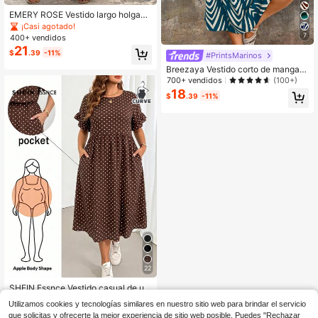
EMERY ROSE Vestido largo holgado
con bolsillos, mangas cortas abullo
¡Casi agotado!
nadas y cuello en pico, con estamp
7
400+ vendidos
ado geométrico para mujer de talla
21
$
.39
-11%
grande, de verano
#PrintsMarinos
Breezaya Vestido corto de manga c
orta con estampado floral elegante
700+ vendidos
(100+)
de verano
18
$
.39
-11%
22
SHEIN Essnce Vestido casual de us
o diario con cuello redondo y lunare
100+ vendidos
Utilizamos cookies y tecnologías similares en nuestro sitio web para brindar el servicio
s para mujer de talla grande
12
$
.71
-29%
que solicitas y ofrecerte la mejor experiencia de sitio web posible. Puedes "Rechazar