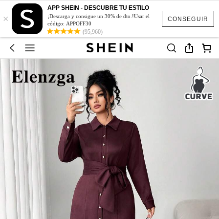
APP SHEIN - DESCUBRE TU ESTILO
×
¡Descarga y consigue un 30% de dto.!Usar el
CONSEGUIR
código: APPOFF30
(95,960)