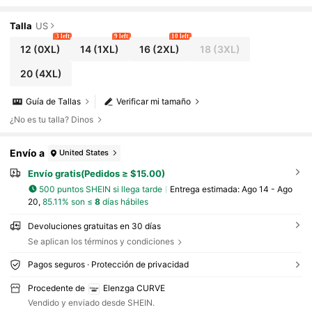
urón, manga larga, casual, minimalista, terciopelo retro,
para uso diario, vestido maxi grueso, estilo empresarial occi
dental
Talla
US
3 left
9 left
10 left
12
(0XL)
14
(1XL)
16
(2XL)
18
(3XL)
20
(4XL)
Guía de Tallas
Verificar mi tamaño
¿No es tu talla? Dinos
Envío a
United States
Envío gratis(Pedidos ≥ $15.00)
500 puntos SHEIN si llega tarde
Entrega estimada:
Ago 14 - Ago
20,
85.11% son ≤
8
días hábiles
Devoluciones gratuitas en 30 días
Se aplican los términos y condiciones
Pagos seguros · Protección de privacidad
Procedente de
Elenzga CURVE
Vendido y enviado desde SHEIN.