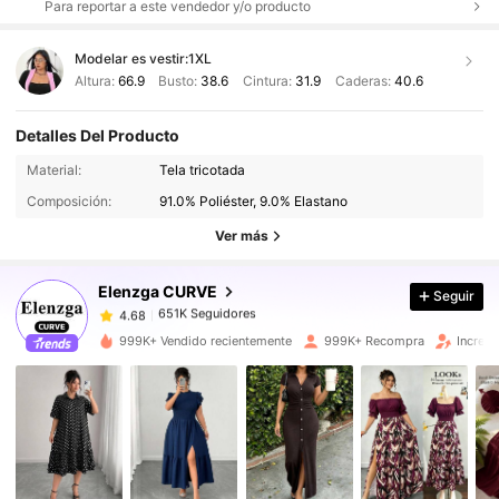
Para reportar a este vendedor y/o producto
Modelar es vestir:
1XL
Altura:
66.9
Busto:
38.6
Cintura:
31.9
Caderas:
40.6
Detalles Del Producto
651K Seguidores
4.68
Material:
Tela tricotada
Composición:
91.0% Poliéster, 9.0% Elastano
651K Seguidores
4.68
Ver más
Elenzga CURVE
Seguir
651K Seguidores
4.68
j***1
pagó
Hace 18 horas
999K+ Vendido recientemente
999K+ Recompra
Increm
651K Seguidores
4.68
651K Seguidores
4.68