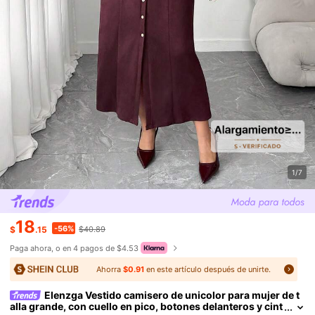
1/7
18
-56%
$
.15
$40.89
Paga ahora, o en 4 pagos de $4.53
Ahorra
$0.91
en este artículo después de unirte.
Elenzga Vestido camisero de unicolor para mujer de t
alla grande, con cuello en pico, botones delanteros y cint