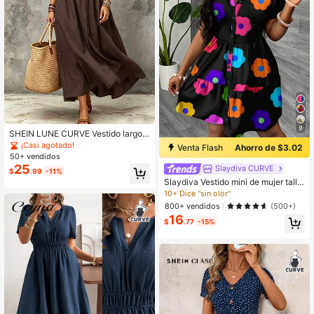
9
SHEIN LUNE CURVE Vestido largo e
legante de verano tejido para tallas
¡Casi agotado!
Venta Flash
Ahorro de $3.02
grandes
50+ vendidos
25
Slaydiva CURVE
$
.99
-11%
Slaydiva Vestido mini de mujer talla
grande con estampado floral colorid
10+ Dice "sin olor"
o y minimalista, adecuado para festi
800+ vendidos
(500+)
vales de música, vacaciones, estilo
16
bohemio, verano
$
.77
-15%