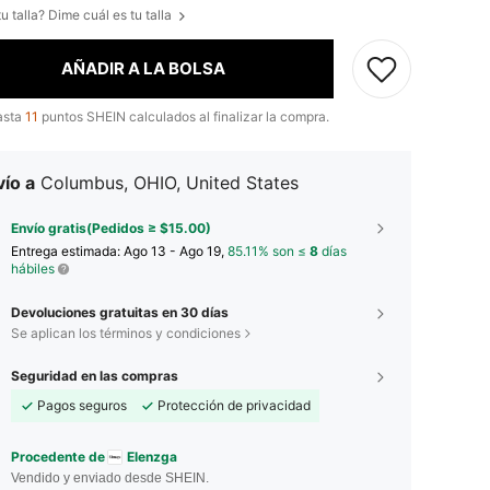
u talla? Dime cuál es tu talla
AÑADIR A LA BOLSA
asta
11
puntos SHEIN calculados al finalizar la compra.
ío a
Columbus, OHIO, United States
Envío gratis(Pedidos ≥ $15.00)
Entrega estimada:
Ago 13 - Ago 19,
85.11% son ≤
8
días
hábiles
Devoluciones gratuitas en 30 días
Se aplican los términos y condiciones
Seguridad en las compras
Pagos seguros
Protección de privacidad
Procedente de
Elenzga
Vendido y enviado desde SHEIN.