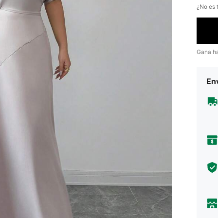
¿No es t
Gana h
Env