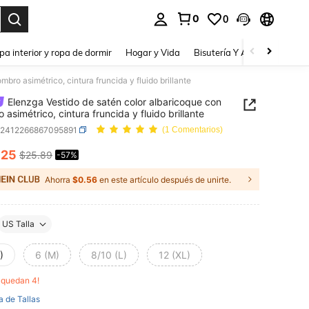
0
0
a. Press Enter to select.
pa interior y ropa de dormir
Hogar y Vida
Bisutería Y Accesorios
Be
bro asimétrico, cintura fruncida y fluido brillante
Elenzga Vestido de satén color albaricoque con
 asimétrico, cintura fruncida y fluido brillante
z2412266867095891
(1 Comentarios)
.25
$25.89
-57%
ICE AND AVAILABILITY
Ahorra
$0.56
en este artículo después de unirte.
US Talla
)
6 (M)
8/10 (L)
12 (XL)
o quedan 4!
a de Tallas