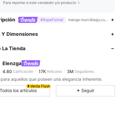
Para reportar a este vendedor y/o producto
ipción
#RopaFormal
manga murciélago,cuello asimétrico,Cre
s Y Dimensiones
4.80
17K
3M
 La Tienda
4.80
17K
3M
Elenzga
4.80
17K
3M
Calificación
Artículos
Seguidores
p***o
pagó
Hace 5 horas
para aquellos que poseen una elegancia inherente.
Venta Flash
4.80
17K
3M
Todos los artículos
Seguir
4.80
17K
3M
4.80
17K
3M