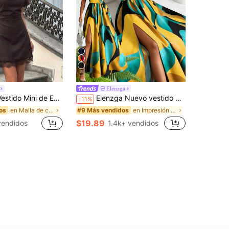
8
Elenzga
para Mujer, Estilo Elegante Casual de Negocios, Resort, Otoño, Fiesta, Maestra, Oficina, Elegancia, Vestido de Graduación
Elenzga Nuevo vestido maxi elegante, casual y sexy de diseño de alta gama con cuello en V, halter, cintura expuesta, espalda descubierta y corte evasé sin mangas, con estampado floral rojo y verde, vestido de lujo de alta gama para mujer
-11%
en Malla de contraste Vestidos De Mujer
en Impresión por todas partes Vestidos largos
os
#9 Más vendidos
$19.89
vendidos
1.4k+ vendidos