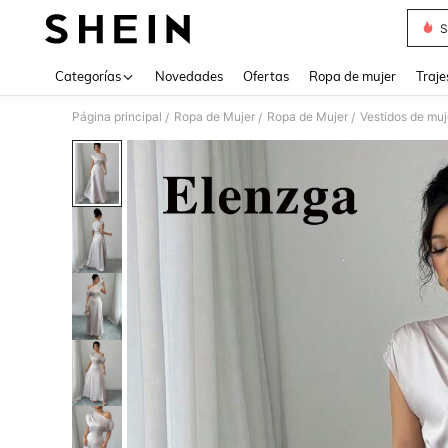
S
Use up 
Categorías
Novedades
Ofertas
Ropa de mujer
Traje
Página principal
Ropa de Mujer
Ropa de Mujer
Vestidos de muj
/
/
/