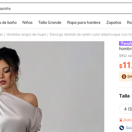
quishy
and down arrow keys to navigate search Búsqueda reciente and Busca y Encuentr
s de baño
Niños
Talla Grande
Ropa para hombre
Zapatos
Ro
er
Vestidos largos de mujer
Elenzga Vestido de satén color albaricoque con hom
/
/
hombro
SKU: s
11
$
PR
Talla
4 (S
¡Sol
Guí