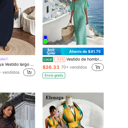
Ahorro de $41.75
Vestido de hombros descubiertos a rayas para primavera y verano, vestido de playa elegante y casual
aiso
Local
-53%
de tirantes de mujer con rayas verticales multicolor
$36.33
70+ vendidos
 vendidos
Envío gratis