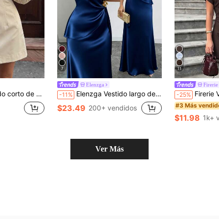
7
11
Elenzga
Firerie
rol, color liso, vestido de vacaciones para mujer, vestido elegante casual para mujer, vestido color albaricoque para mujer
Elenzga Vestido largo de mujer de primavera/verano, nuevo estilo elegante de satén con hombro asimétrico, decoración de flor de metal, cintura ceñida, efecto adelgazante, corte sirena
Firerie Vestido Mini de Encaje Plisado en Tonos Marrones 
-11%
-25%
#3 Más vendid
$23.49
200+ vendidos
$11.98
1k+ 
Ver Más