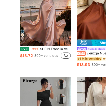
4
Aho
SHEIN Franclia Vestido de satén elegante con cuello drapeado en color albaricoque para mujer, vestido con cuello drapeado sexy, blusa casual para ir y venir, vestido de fiesta con flujo elegante, silueta de ajuste relajado que acomoda, equilibrando comodidad y elegancia, una sola prenda, estilos versátiles. Desde la oficina hasta la cita nocturna, desde las calles de la ciudad hasta los viajes de vacaciones, versátil, ir y venir, diario, reunión, negociación de negocios, oficina, cita, gala, ceremonia de graduación, ropa de trabajo de maestro urbano, atuendo de Navidad y Año Nuevo, reunión casual, atuendo de viaje, capaz, elegante, minimalista
#Sets de oficina
Local
-33%
Elenzga Nuevo vestido midi elegante y casual para mujer con cuello en V, mangas 
-25%
$13.72
300+ vendidos
#4 Más vendidos
$13.93
800+ ve