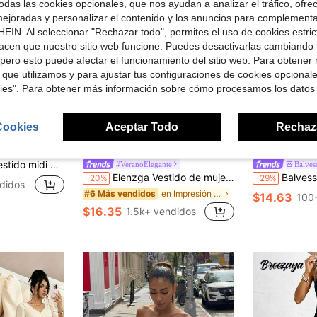
das las cookies opcionales, que nos ayudan a analizar el tráfico, ofre
ejoradas y personalizar el contenido y los anuncios para complementa
EIN. Al seleccionar "Rechazar todo", permites el uso de cookies estri
acen que nuestro sitio web funcione. Puedes desactivarlas cambiando 
pero esto puede afectar el funcionamiento del sitio web. Para obtener
 que utilizamos y para ajustar tus configuraciones de cookies opcional
kies". Para obtener más información sobre cómo procesamos los datos
Cookies
Aceptar Todo
Rechaz
14
Venta Flash
Ahorro de $4.04
 dobladillo asimétrico, elegante para el verano
#VeranoElegante
Balves
Elenzga Vestido de mujer con estampado minimalista, hombro asimétrico y talle fruncido
Balvessa Vestido Maxi Kaftan de Mujer con Textura de Lino F
-20%
-29%
didos
en Impresión por todas partes Vestidos Maxi De Muj
#6 Más vendidos
$14.63
100
$16.35
1.5k+ vendidos