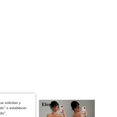
4.80
17K
3M
4.80
17K
3M
4.80
17K
3M
4.80
17K
3M
e solicitas y
odo" o establecer
do",