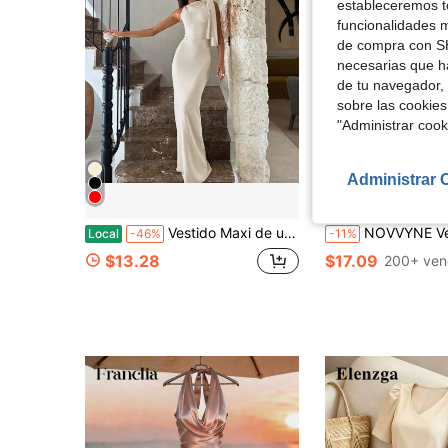
estableceremos to
funcionalidades m
de compra con SH
necesarias que h
de tu navegador, 
sobre las cookies
"Administrar coo
Administrar 
8
Vestido Maxi de un Hombro con Banda de Verano 2026 Elegante de Moda para Mujer
NOVVYNE Vestido midi plisado de unicolor sin mangas con
Local
-46%
-11%
$13.28
$17.09
200+ ven