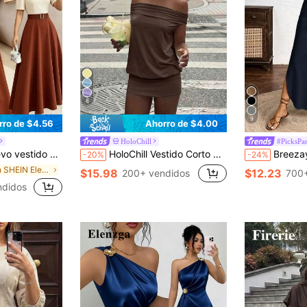
8
9
rro de $4.56
Ahorro de $4.00
HoloChill
#PicksPar
con volantes, hebilla decorativa y cintura ceñida, para primavera/verano
HoloChill Vestido Corto Casual de unicolor con Hombros Descubiertos para Mujeres Jóvenes Influencers, Vestido de Punto de Alta Elasticidad Casual de Verano 2026 Nuevo, Vestido de Otoño, Regreso a la Escuela, Baile de Graduación, Otoño/Invierno
Breezaya Vestido largo 
-20%
-24%
en SHEIN Elenzya Vestidos De Mujer
$15.98
$12.23
200+ vendidos
700+
ndidos