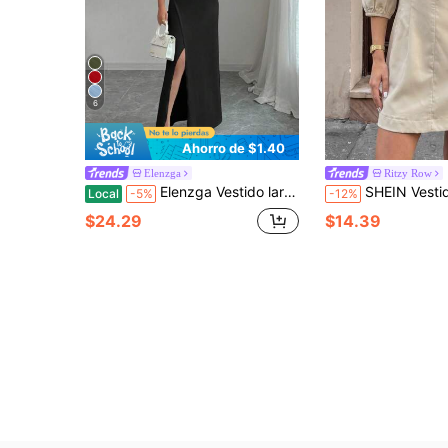
6
Ahorro de $1.40
Elenzga
Ritzy Row
Elenzga Vestido largo de unicolor con abertura lateral, cintura recogida, hombros oblicuos y sin mangas, elegante, cómodo y de estilo minimalista para mujer, ideal para vacaciones y uso diario
SHEIN Vestido corto de mujer de primavera/verano con cuello en V, diseño elegante y casual, cintura ceñida, efecto adelgazante, mangas fa
Local
-5%
-12%
$24.29
$14.39