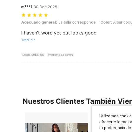
m***1
30 Dec,2025
Adecuado general: La talla corresponde, Color: Albaricoque, Talla: L
Adecuado general:
La talla corresponde
Color:
Albaricoq
I haven’t wore yet but looks good
Traducir
Desde SHEIN US
Programa de puntos
Nuestros Clientes También Vie
Utilizamos cookies
ofrecerte la mejo
tu preferencia de