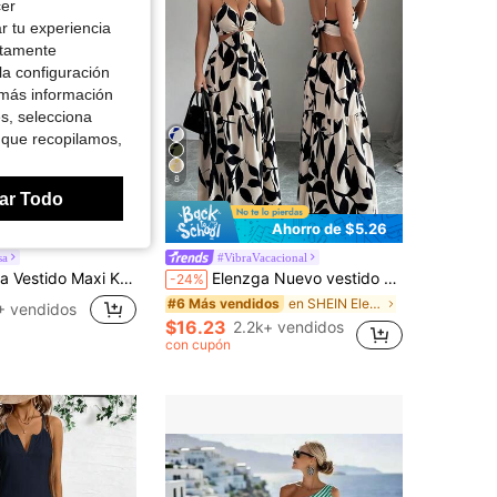
cer
r tu experiencia
ctamente
la configuración
 más información
es, selecciona
 que recopilamos,
8
ar Todo
Ahorro de $5.26
sa
#VibraVacacional
also Beige, Cuello Alto, Manga Media con Detalle de Botones, Vestido Túnica Suelto y Suave, Vestido Casual para Playa y Vacaciones
Elenzga Nuevo vestido de verano para mujer con tirantes finos, cintura ceñida y estampado floral (estampado floral aleatorio)
-24%
en SHEIN Elenzya Vestidos De Mujer
#6 Más vendidos
+ vendidos
$16.23
2.2k+ vendidos
con cupón