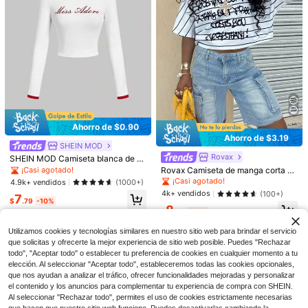
6
Camiseta de mujer 100% algo
Local
dón, Owens Sisters Apothecary 198
100+ vendidos
Ahorro de $0.90
6 con gráfico de hierbas de bruja, re
4
#1 Más vendidos
en nuevo Blusas De Mujer
Ahorro de $3.19
$
.90
-90%
galo de cumpleaños de Halloween
14
SHEIN MOD
¡Casi agotado!
para uso diario para amigos, top cas
Free Shipping
Rovax
ual tipo pullover
SHEIN MOD Camiseta blanca de m
#1 Más vendidos
#1 Más vendidos
en nuevo Blusas De Mujer
en nuevo Blusas De Mujer
Zayélia Blusa de verano elegante y
anga larga con cuello redondo y es
Rovax Camiseta de manga corta ho
sencilla de tejido suave para mujer,
¡Casi agotado!
¡Casi agotado!
¡Casi agotado!
tampado de letras retro para mujer
lgada y casual con estampado de r
camisa de trabajo
¡Casi agotado!
4.9k+ vendidos
(1000+)
2.8k+ vendidos
#1 Más vendidos
en nuevo Blusas De Mujer
ayas y eslogan para mujer
4k+ vendidos
(100+)
¡Casi agotado!
10
7
$
.09
-11%
$
.79
-10%
8
$
.50
-27%
con cupón
Utilizamos cookies y tecnologías similares en nuestro sitio web para brindar el servicio
que solicitas y ofrecerte la mejor experiencia de sitio web posible. Puedes "Rechazar
todo", "Aceptar todo" o establecer tu preferencia de cookies en cualquier momento a tu
elección. Al seleccionar "Aceptar todo", estableceremos todas las cookies opcionales,
que nos ayudan a analizar el tráfico, ofrecer funcionalidades mejoradas y personalizar
el contenido y los anuncios para complementar tu experiencia de compra con SHEIN.
Al seleccionar "Rechazar todo", permites el uso de cookies estrictamente necesarias