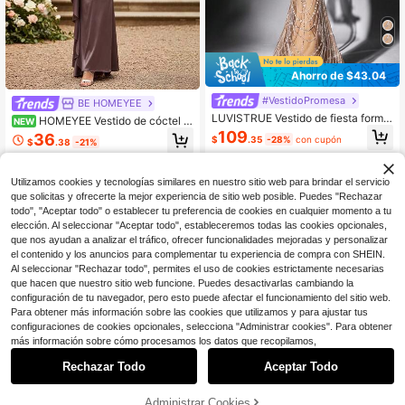
Ahorro de $43.04
#VestidoPromesa
BE HOMEYEE
LUVISTRUE Vestido de fiesta formal
HOMEYEE Vestido de cóctel p
NEW
glamoroso con lentejuelas, vestido
ara dama de honor de satén ajustad
109
36
$
.35
-28%
con cupón
de noche de banquete con cuentas
$
.38
-21%
o asimétrico de un solo hombro sin
brillantes, vestido largo de manga la
mangas ajustado largo con bajo co
rga con cuello redondo y cola de sir
n volantes para mujer
ena para mujer, boda otoño
Utilizamos cookies y tecnologías similares en nuestro sitio web para brindar el servicio
que solicitas y ofrecerte la mejor experiencia de sitio web posible. Puedes "Rechazar
todo", "Aceptar todo" o establecer tu preferencia de cookies en cualquier momento a tu
elección. Al seleccionar "Aceptar todo", estableceremos todas las cookies opcionales,
que nos ayudan a analizar el tráfico, ofrecer funcionalidades mejoradas y personalizar
el contenido y los anuncios para complementar tu experiencia de compra con SHEIN.
Al seleccionar "Rechazar todo", permites el uso de cookies estrictamente necesarias
que hacen que nuestro sitio web funcione. Puedes desactivarlas cambiando la
configuración de tu navegador, pero esto puede afectar el funcionamiento del sitio web.
Para obtener más información sobre las cookies que utilizamos y para ajustar tus
configuraciones de cookies opcionales, selecciona "Administrar cookies". Para obtener
más información sobre cómo procesamos los datos que recopilamos,
Rechazar Todo
Aceptar Todo
AÑADIR A LA
Administrar Cookies