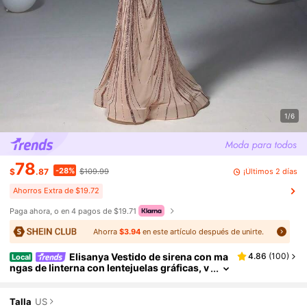
1/6
78
-28%
¡Últimos 2 días
$
.87
$109.99
Ahorros Extra de $19.72
Paga ahora, o en 4 pagos de $19.71
Ahorra
$3.94
en este artículo después de unirte.
Elisanya Vestido de sirena con ma
4.86
(
100
)
Local
ngas de linterna con lentejuelas gráficas, v
estido formal de noche largo para fiesta de
graduación, invitado de boda, cena
Talla
US