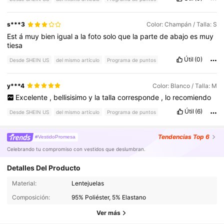
s***3
Color: Champán / Talla: S
Est
á
muy
bien
igual
a
la
foto
solo
que
la
parte
de
abajo
es
muy
tiesa
Útil
(0)
Desde SHEIN US
del mismo artículo
Programa de puntos
y***4
Color: Blanco / Talla: M
Excelente
,
bellisisimo
y
la
talla
corresponde
,
lo
recomiendo
Útil
(6)
Desde SHEIN US
del mismo artículo
Programa de puntos
Tendencias
Top 6
#VestidoPromesa
Celebrando tu compromiso con vestidos que deslumbran.
Detalles Del Producto
Material:
Lentejuelas
150K Seguidores
4.67
Composición:
95% Poliéster, 5% Elastano
Ver más
150K Seguidores
4.67