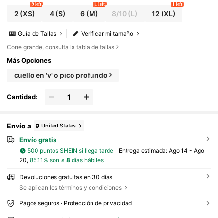
9 left
1 left
1 left
2
(XS)
4
(S)
6
(M)
8/10
(L)
12
(XL)
Guía de Tallas
Verificar mi tamaño
Corre grande, consulta la tabla de tallas
Más Opciones
cuello en 'v' o pico profundo
Cantidad:
Envío a
United States
Envío gratis
500 puntos SHEIN si llega tarde
Entrega estimada:
Ago 14 - Ago
20,
85.11% son ≤
8
días hábiles
Devoluciones gratuitas en 30 días
Se aplican los términos y condiciones
Pagos seguros · Protección de privacidad