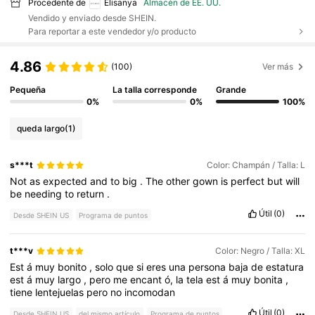
Procedente de
Elisanya
Almacén de EE. UU.
Vendido y enviado desde SHEIN.
Para reportar a este vendedor y/o producto
4.86
(100)
Ver más
Pequeña
La talla corresponde
Grande
0%
0%
100%
queda largo
(1)
s***t
Color: Champán / Talla: L
Not
as
expected
and
to
big
.
The
other
gown
is
perfect
but
will
be
needing
to
return
.
Útil
(0)
Desde SHEIN US
Programa de puntos
t***v
Color: Negro / Talla: XL
Est
á
muy
bonito
,
solo
que
si
eres
una
persona
baja
de
estatura
est
á
muy
largo
,
pero
me
encant
ó,
la
tela
est
á
muy
bonita
,
tiene
lentejuelas
pero
no
incomodan
Útil
(0)
Desde SHEIN US
del mismo artículo
Programa de puntos