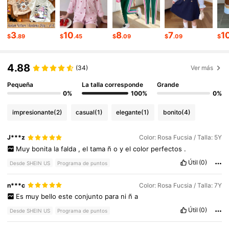
366K Seguidores
4.92
3
10
8
7
1
$
.89
$
.45
$
.09
$
.09
$
4.88
366K Seguidores
4.92
(34)
Ver más
Pequeña
La talla corresponde
Grande
0%
100%
0%
366K Seguidores
4.92
impresionante
(2)
casual
(1)
elegante
(1)
bonito
(4)
366K Seguidores
4.92
J***z
Color: Rosa Fucsia / Talla: 5Y
Muy
bonita
la
falda
,
el
tama
ñ
o
y
el
color
perfectos
.
Útil
(0)
Desde SHEIN US
Programa de puntos
366K Seguidores
4.92
n***c
Color: Rosa Fucsia / Talla: 7Y
Es
muy
bello
este
conjunto
para
ni
ñ
a
Útil
(0)
Desde SHEIN US
Programa de puntos