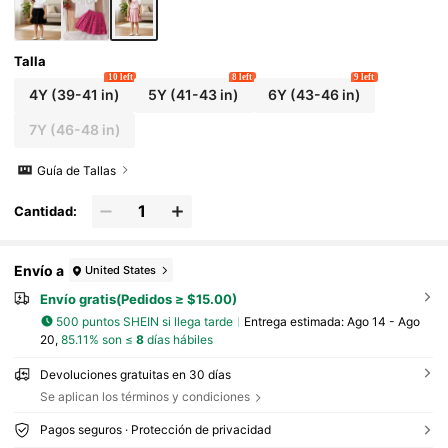
ara niñas
Talla
10 left
8 left
9 left
4Y
(39-41 in)
5Y
(41-43 in)
6Y
(43-46 in)
7Y
(46-48 in)
Guía de Tallas
Cantidad:
Envío a
United States
Envío gratis(Pedidos ≥ $15.00)
500 puntos SHEIN si llega tarde
Entrega estimada:
Ago 14 - Ago
20,
85.11% son ≤
8
días hábiles
Devoluciones gratuitas en 30 días
Se aplican los términos y condiciones
Pagos seguros · Protección de privacidad