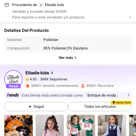
Procedente de
Elladie kids
Vendido y enviado desde SHEIN.
Para reportar a este vendedor y/o producto
Detalles Del Producto
366K Seguidores
4.92
Material:
Poliéster
Composición:
95% Poliéster,5% Elastano
366K Seguidores
4.92
Ver más
Elladie kids
366K Seguidores
4.92
a***3
pagó
Hace 3 horas
999K+ Vendido recientemente
999K+ Recompra
366K Seguidores
4.92
Esta tienda está seleccionada como
「Botique de moda」
Venta Flash
Seguir
Todos los artículos
366K Seguidores
4.92
366K Seguidores
4.92