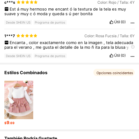
c***s
Color: Rojo / Talla: 4Y
Est
á
muy
hermoso
me
encant
ó
la
textura
de
la
tela
es
muy
suave
y
muy
c
ó
moda
y
queda
s
ú
per
bonita
Útil
(0)
Desde SHEIN US
Programa de puntos
1***7
Color: Rosa Fucsia / Talla: 6Y
Encanta
,
color
exactamente
como
en
la
imagen
,
tela
adecuada
para
el
verano
,
me
gusta
el
detalle
de
la
mo
ñ
ita
para
la
blusa
ya
que
se
puede
poner
y
quitar
,
el
largo
est
á
perfecto
,
lo
Volver
í
a
Útil
(0)
a
pedir
.
Desde SHEIN US
Programa de puntos
Estilos Combinados
Opciones coincidentes
9
$
.69
También Podría Gustarte