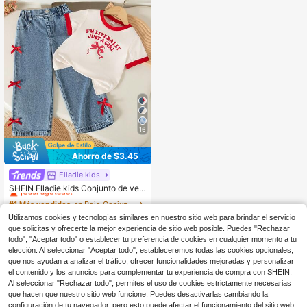
a la escuela
16
Ahorro de $3.45
Elladie kids
#1 Más vendidos
en Rojo Conjuntos para chicas jóvenes
¡Casi agotado!
SHEIN Elladie kids Conjunto de ver
ano casual y dulce para niñas pequ
#1 Más vendidos
#1 Más vendidos
en Rojo Conjuntos para chicas jóvenes
en Rojo Conjuntos para chicas jóvenes
eñas que incluye: Camiseta con cu
4.3k+ vendidos
¡Casi agotado!
¡Casi agotado!
ello simple, estampado de lazo ingl
Utilizamos cookies y tecnologías similares en nuestro sitio web para brindar el servicio
#1 Más vendidos
en Rojo Conjuntos para chicas jóvenes
13
és y empalme de color; Pantalones
$
.34
-21%
con cupón
que solicitas y ofrecerte la mejor experiencia de sitio web posible. Puedes "Rechazar
¡Casi agotado!
rectos de cintura elástica; Pantalon
todo", "Aceptar todo" o establecer tu preferencia de cookies en cualquier momento a tu
es vaqueros largos con lazo lateral
elección. Al seleccionar "Aceptar todo", estableceremos todas las cookies opcionales,
que nos ayudan a analizar el tráfico, ofrecer funcionalidades mejoradas y personalizar
el contenido y los anuncios para complementar tu experiencia de compra con SHEIN.
Al seleccionar "Rechazar todo", permites el uso de cookies estrictamente necesarias
que hacen que nuestro sitio web funcione. Puedes desactivarlas cambiando la
configuración de tu navegador, pero esto puede afectar el funcionamiento del sitio web.