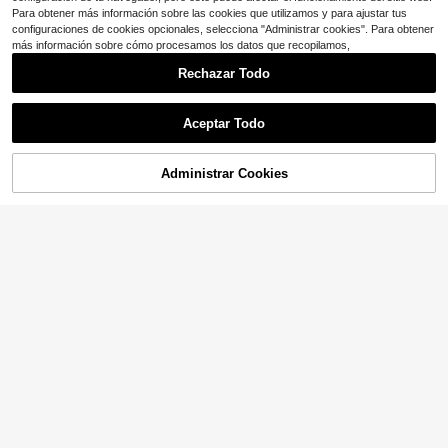
Para obtener más información sobre las cookies que utilizamos y para ajustar tus
configuraciones de cookies opcionales, selecciona "Administrar cookies". Para obtener
más información sobre cómo procesamos los datos que recopilamos,
Rechazar Todo
Aceptar Todo
AÑADIR A LA
Administrar Cookies
COMPRA AHORA
BOLSA