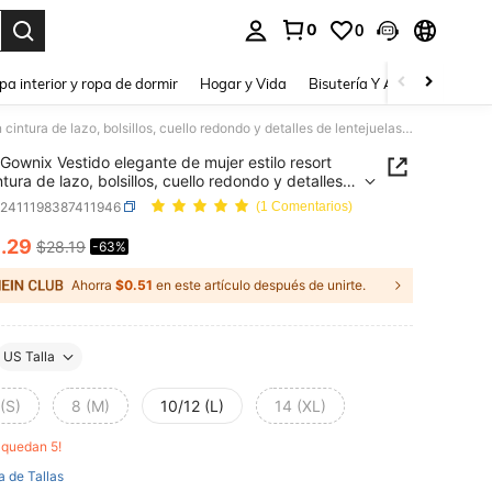
0
0
a. Press Enter to select.
pa interior y ropa de dormir
Hogar y Vida
Bisutería Y Accesorios
Be
Gownix Vestido elegante de mujer estilo resort con cintura de lazo, bolsillos, cuello redondo y detalles de lentejuelas doradas, corte evasé, para primavera/verano
Gownix Vestido elegante de mujer estilo resort
tura de lazo, bolsillos, cuello redondo y detalles
tejuelas doradas, corte evasé, para
z2411198387411946
(1 Comentarios)
era/verano
0
.29
$28.19
-63%
ICE AND AVAILABILITY
Ahorra
$0.51
en este artículo después de unirte.
US Talla
(S)
8 (M)
10/12 (L)
14 (XL)
o quedan 5!
a de Tallas