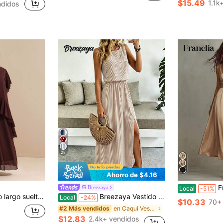
$15.49
1.1k
ndidos
28
Ahorro de $4.16
Franclia Vest
Breezaya
Local
-51%
ondo, color liso, patchwork y bajo con volantes
Breezaya Vestido largo sin mangas de cuello redondo, unicolor, casual y para ir al trabajo, con cintura ceñida y abertura en el bajo para mujer
Local
-24%
$10.33
70+
en Caqui Vestidos largos de mujer
#2 Más vendidos
$12.83
2.4k+ vendidos