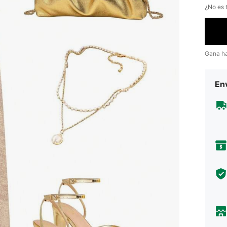
¿No es t
Gana h
Env