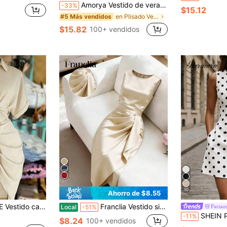
Amorya Vestido de verano de longitud media con pliegues en el bajo, de color liso y elegante para mujeres
-33%
$15.12
en Plisado Vestidos midi para mujer
#5 Más vendidos
$15.82
100+ vendidos
10
Ahorro de $8.55
uello, abotonadura sencilla y cintura con lazo
Franclia Vestido sin mangas de estilo francés elegante, tela tejida suave, unicolor burdeos, cuello redondo, suave y favorecedor, adecuado para el trabajo, la escuela, la oficina, el transporte diario, las citas y las ocasiones formales, vestido de verano versátil y clásico para mujer de nueva llegada
Pariau
Local
-51%
SHEIN PariChic Vestido corto elegante para mujer, nuevo prima
-11%
$8.24
100+ vendidos