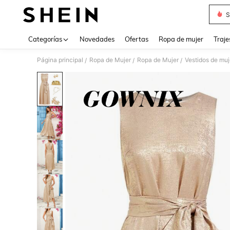
S
Use up 
Categorías
Novedades
Ofertas
Ropa de mujer
Traje
Página principal
Ropa de Mujer
Ropa de Mujer
Vestidos de muj
/
/
/