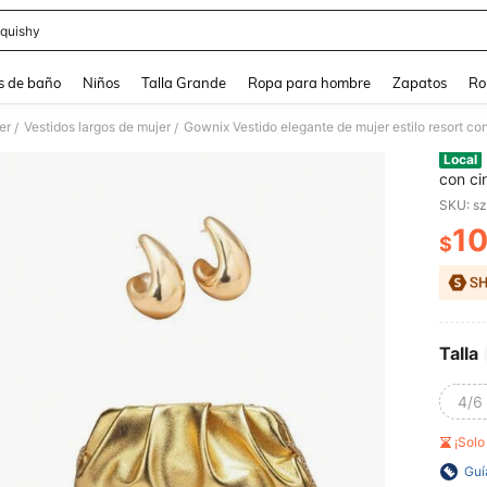
quishy
and down arrow keys to navigate search Búsqueda reciente and Busca y Encuentr
s de baño
Niños
Talla Grande
Ropa para hombre
Zapatos
Ro
er
Vestidos largos de mujer
/
/
Local
con cin
de len
SKU: s
primav
1
$
PR
Talla
4/6 
¡Sol
Guí