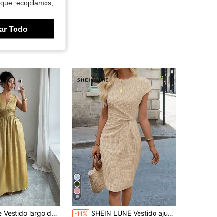
 que recopilamos,
ar Todo
18
a, corte 3D, acabado metálico brillante, vestido de fiesta versátil para protagonista de fiesta, estilo de diosa, nueva llegada de primavera/verano, celebración de aniversario
SHEIN LUNE Vestido ajustado con estampado de patrones retorcidos todo sobre todo, vestidos elegantes para mujeres, casual
-11%