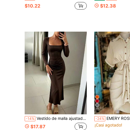
$10.22
$12.38
20
Vestido de malla ajustado tipo ajustado con hombro asimétrico en marrón oscuro, estilo francés elegante para primavera/verano, vestido de noche sofisticado para dama, estilo maduro en café oscuro con hombro asimétrico, malla drapeada, cintura ceñida y corte sirena, ideal para citas y uso diario
EMERY ROSE Vestido camisa de manga corta con c
-14%
-24%
¡Casi agotado!
$17.87