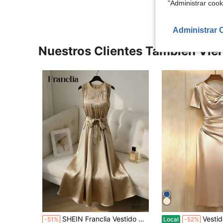
"Administrar coo
Administrar 
Nuestros Clientes También Vie
SHEIN Franclia Vestido midi elegante y minimalista de cuello redondo sin mangas con cintura ceñida, unicolor con estampado de lámina, primavera/verano
Vestido elegante de mujer con diseño de giro y manga corta, adecuado para el uso diario y citas, vestido de satén, vestidos elegantes de mujer, vestido de color champán, vestido de unicolor, vestidos de seda, verano, vestido de verano, atuendos de vacaciones de verano, primavera, atuendo de primavera para mujer, Día de San Valentín, atuendo de Día de San Valen
-51%
Local
-52%