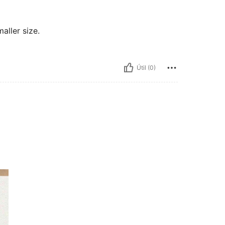
maller size.
Útil (0)