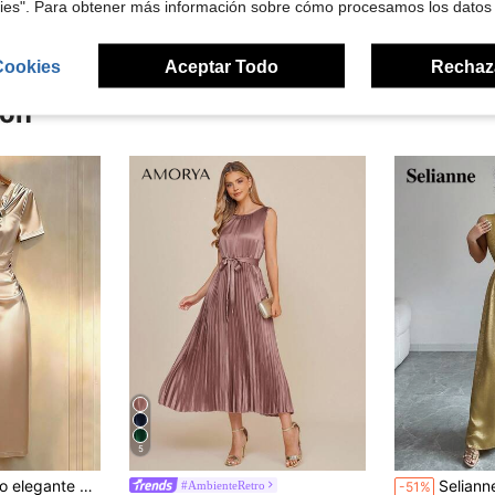
kies". Para obtener más información sobre cómo procesamos los datos
Cookies
Aceptar Todo
Rechaz
ron
5
tín, Carnaval, Carnaval para mujer, playa, vestido de playa, vestido de playa, boda, cumpleaños, vestido de cumpleaños, gimnasio, salir, elegante, vestidos elegantes para mujer, vacaciones, casual, Y2k, atuendo de temporada de graduación, ropa casual de moda para ir al trabajo, ropa de oficina de negocios, ropa casual versátil y elegante para uso diario, atuendo profesional de maestra urbana, vestido maxi ajustado elegante para banquetes, vestidos elegantes para mujer, vestido elegante para mujer, vestido de invitada de boda para mujer, vestido de fiesta de boda, vestido de Día de San Valentín, atuendos de San Valentín para mujer,
Selianne Vestido largo dorado sin mangas con diseño de cintura plisada en V profund
#AmbienteRetro
-51%