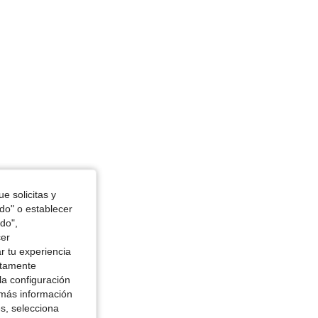
e solicitas y
odo" o establecer
do",
cer
r tu experiencia
ctamente
la configuración
 más información
es, selecciona