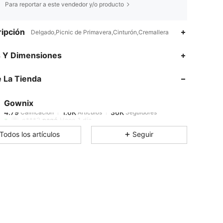
Para reportar a este vendedor y/o producto
ipción
Delgado,Picnic de Primavera,Cinturón,Cremallera
4.79
1.6K
36K
s Y Dimensiones
 La Tienda
4.79
1.6K
36K
Gownix
4.79
1.6K
36K
Calificación
Artículos
Seguidores
e***2
pagó
Hace 1 día
Todos los artículos
Seguir
4.79
1.6K
36K
4.79
1.6K
36K
4.79
1.6K
36K