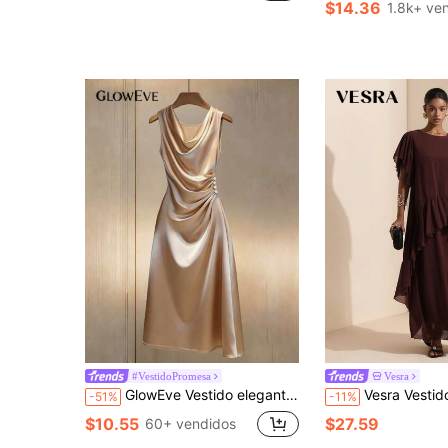
$14.36
1.8k+ ve
#VestidoPromesa
Vesra
GlowEve Vestido elegante sin mangas de línea A con cuello drapeado, cintura fruncida y tela lisa de color champán, adecuado para cumpleaños, citas, fiestas, Día de San Valentín, Día del Trabajo, Pascua, vuelta al colegio, trabajo, viajes, verano
Vesra Vestido largo suelto de mujer con cuello red
-51%
-11%
$10.55
$27.59
60+ vendidos