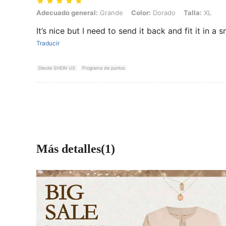
Adecuado general: Grande, Color: Dorado, Talla: XL
Adecuado general:
Grande
Color:
Dorado
Talla:
XL
It’s nice but I need to send it back and fit it in a s
Traducir
Desde SHEIN US
Programa de puntos
Más detalles(1)