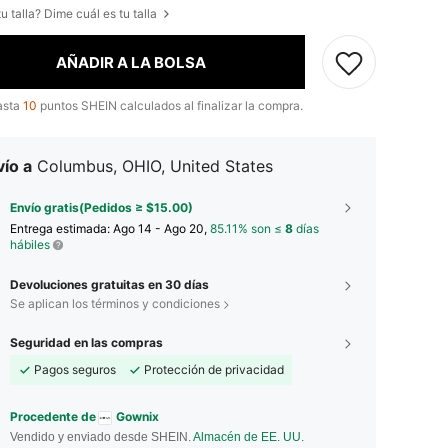
u talla? Dime cuál es tu talla
AÑADIR A LA BOLSA
asta
10
puntos SHEIN calculados al finalizar la compra.
ío a
Columbus, OHIO, United States
Envío gratis(Pedidos ≥ $15.00)
Entrega estimada:
Ago 14 - Ago 20,
85.11% son ≤
8
días
hábiles
Devoluciones gratuitas en 30 días
Se aplican los términos y condiciones
Seguridad en las compras
Pagos seguros
Protección de privacidad
Procedente de
Gownix
Vendido y enviado desde SHEIN.
Almacén de EE. UU.