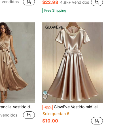
+ vendidos
$22.98
4.8k+ vendidos
Free Shipping
ido de satén champán de lujo para mujer con escote en V, cintura ceñida, vestido largo de escote profundo en V para ocasiones diarias y citas
GlowEve Vestido midi elegante de manga corta con decoración de diamantes y vuelo en la cintura, de alta calidad y de moda para mujeres
-65%
Solo quedan 6
 vendidos
$10.00