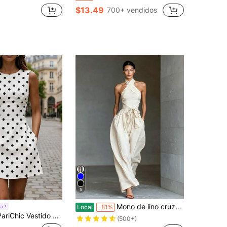
$13.49
700+ vendidos
5
Mono de lino cruzado 2026 nuevo para mujer con cintura anudada y pierna ancha, mono casual
ra
Local
-81%
vera/verano, amarillo pálido, sin mangas, con cintura definida, casual para vacaciones, días festivos, uso diario y fiestas
(500+)