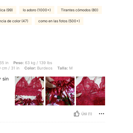
tica (99)
lo adoro (1000+)
Tirantes cómodos (80)
ncia de color (47)
como en las fotos (500+)
 63 kg / 139 lbs, Caderas: 107 cm / 42 in, Cintura: 73 cm / 29 in, Busto: 79 cm / 3
65 in
Peso:
63 kg / 139 lbs
 cm / 31 in
Color:
Burdeos
Talla:
M
 sin
Útil (1)