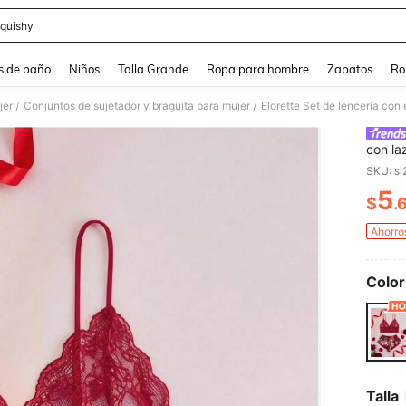
quishy
and down arrow keys to navigate search Búsqueda reciente and Busca y Encuentr
s de baño
Niños
Talla Grande
Ropa para hombre
Zapatos
Ro
jer
Conjuntos de sujetador y braguita para mujer
Elorette Set de lencería con
/
/
con la
SKU: s
5
$
.
PR
Ahorro
Color
Talla