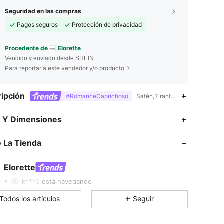
Seguridad en las compras
Pagos seguros
Protección de privacidad
Procedente de
Elorette
Vendido y enviado desde SHEIN.
Para reportar a este vendedor y/o producto
ipción
#RomanceCaprichoso
Satén,Tirantes finos,Largo/a
s Y Dimensiones
4.86
841
102K
 La Tienda
4.86
841
102K
Elorette
1***6
seguido
Hace 1 horas
k***5
está navegando
4.86
841
102K
Todos los artículos
Seguir
4.86
841
102K