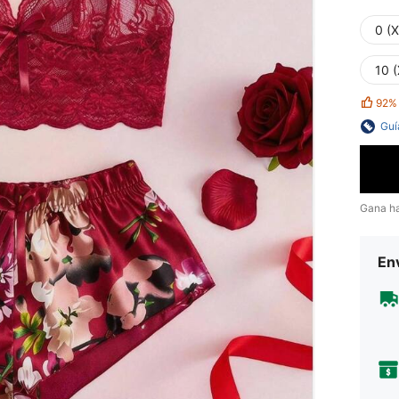
0 (
10 (
92%
Guí
Gana h
Env