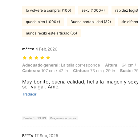
lo volveré a comprar (100)
sexy (1000+)
rapidez logís
queda bien (1000+)
Buena portabilidad (32)
sin difere
nunca recibí este artículo (65)
m***o
4 Feb,2026
Adecuado general: La talla corresponde, Altura: 164 cm / 65 in, Peso:
Adecuado general:
La talla corresponde
Altura:
164 cm / 
Caderas:
107 cm / 42 in
Cintura:
73 cm / 29 in
Busto:
79
Muy bonito, buena calidad, fiel a la imagen y sexy
ser vulgar. Ame.
Traducir
Desde SHEIN US
Programa de puntos
R***e
17 Sep,2025