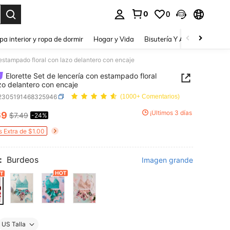
0
0
a. Press Enter to select.
pa interior y ropa de dormir
Hogar y Vida
Bisutería Y Accesorios
Be
 estampado floral con lazo delantero con encaje
Elorette Set de lencería con estampado floral
zo delantero con encaje
i2305191468325946
(1000+ Comentarios)
¡Últimos 3 días
69
$7.49
-24%
ICE AND AVAILABILITY
s Extra de $1.00
:
Burdeos
Imagen grande
US Talla