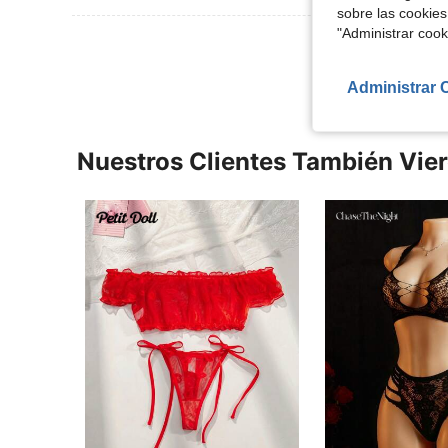
sobre las cookies
"Administrar coo
Ver Más Re
Administrar 
Nuestros Clientes También Vie