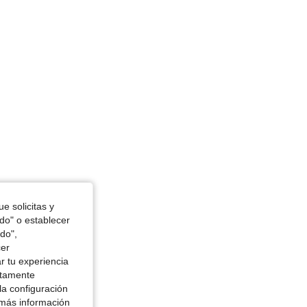
in, Color: Negro, Talla: S
e solicitas y
odo" o establecer
do",
cer
r tu experiencia
ctamente
la configuración
 más información