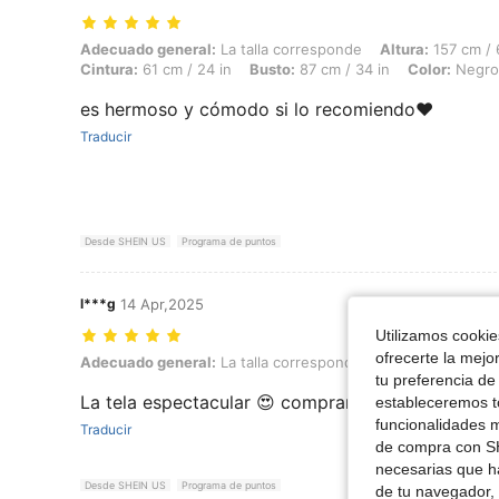
Adecuado general: La talla corresponde, Altura: 157 cm / 62 in, Peso: 
Adecuado general:
La talla corresponde
Altura:
157 cm / 
Cintura:
61 cm / 24 in
Busto:
87 cm / 34 in
Color:
Negro
es hermoso y cómodo si lo recomiendo♥️
Traducir
Desde SHEIN US
Programa de puntos
l***g
14 Apr,2025
Utilizamos cookies
ofrecerte la mejo
Adecuado general: La talla corresponde, Color: Verde, Talla: M
Adecuado general:
La talla corresponde
Color:
Verde
T
tu preferencia de
La tela espectacular 😍 compraría otros de ese m
estableceremos to
funcionalidades m
Traducir
de compra con SH
necesarias que h
Desde SHEIN US
Programa de puntos
de tu navegador, 