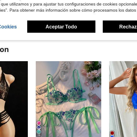
 que utilizamos y para ajustar tus configuraciones de cookies opcional
kies". Para obtener más información sobre cómo procesamos los datos
señas
Cookies
Aceptar Todo
Rechaz
ron
25