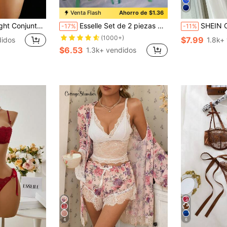
Venta Flash
Ahorro de $1.36
lo halter de encaje negro y lazo cruzado + braga de cintura alta
Esselle Set de 2 piezas de lencería sexy con cordones y bordados en azul cielo para mujer
SHEIN Conjunto de lencería sexy con su
-17%
-11%
(1000+)
$7.99
idos
1.8k+
$6.53
1.3k+ vendidos
4
6