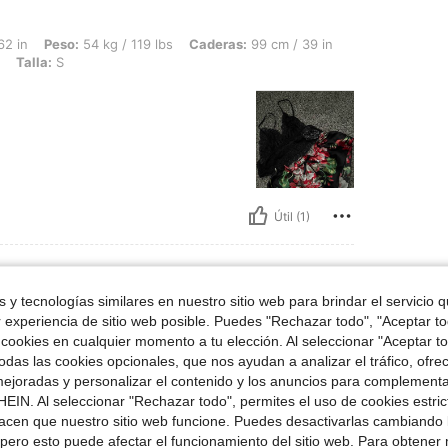
54 kg / 119 lbs, Caderas: 99 cm / 39 in, Cintura: 61 cm / 24 in, Busto: 87 cm / 34 
62 in
Peso:
54 kg / 119 lbs
Caderas:
99 cm / 39 in
Talla:
S
Útil (1)
 y tecnologías similares en nuestro sitio web para brindar el servicio qu
r experiencia de sitio web posible. Puedes "Rechazar todo", "Aceptar t
alla:
M
 cookies en cualquier momento a tu elección. Al seleccionar "Aceptar to
odelo. Me encantó!!!!
das las cookies opcionales, que nos ayudan a analizar el tráfico, ofre
ejoradas y personalizar el contenido y los anuncios para complementa
EIN. Al seleccionar "Rechazar todo", permites el uso de cookies estri
acen que nuestro sitio web funcione. Puedes desactivarlas cambiando 
Útil (1)
pero esto puede afectar el funcionamiento del sitio web. Para obtener