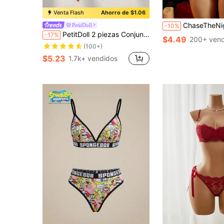
Venta Flash
Ahorro de $1.06
ChaseTheNight Conjunto de 2 piezas de lencería sexy para mujer con cuel
PetitDoll
-10%
PetitDoll 2 piezas Conjunto de sujetador de malla jacquard y tanga para mujer
-17%
$4.49
200+ vend
(100+)
$5.23
1.7k+ vendidos