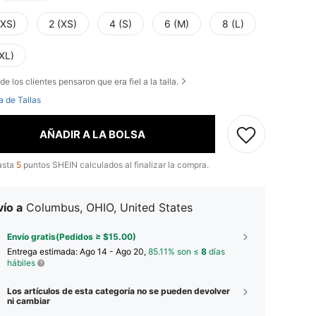
XXS)
2 (XS)
4 (S)
6 (M)
8 (L)
XL)
de los clientes pensaron que era fiel a la talla.
a de Tallas
AÑADIR A LA BOLSA
asta
5
puntos SHEIN calculados al finalizar la compra.
ío a
Columbus, OHIO, United States
Envío gratis(Pedidos ≥ $15.00)
Entrega estimada:
Ago 14 - Ago 20,
85.11% son ≤
8
días
hábiles
Los artículos de esta categoría no se pueden devolver
ni cambiar