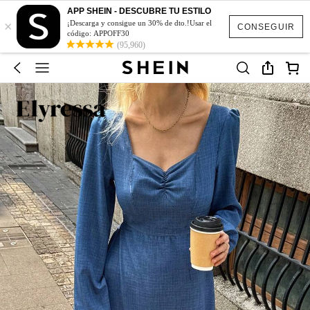
APP SHEIN - DESCUBRE TU ESTILO
×
¡Descarga y consigue un 30% de dto.!Usar el
CONSEGUIR
código: APPOFF30
(95,960)