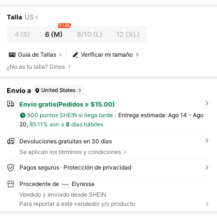
Talla
US
1 left
4
(S)
6
(M)
8/10
(L)
12
(XL)
Guía de Tallas
Verificar mi tamaño
¿No es tu talla? Dinos
Envío a
United States
Envío gratis(Pedidos ≥ $15.00)
500 puntos SHEIN si llega tarde
Entrega estimada:
Ago 14 - Ago
20,
85.11% son ≤
8
días hábiles
Devoluciones gratuitas en 30 días
Se aplican los términos y condiciones
Pagos seguros · Protección de privacidad
Procedente de
Elyressa
Vendido y enviado desde SHEIN.
Para reportar a este vendedor y/o producto