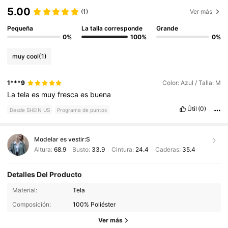
5.00
(1)
Ver más
Pequeña
La talla corresponde
Grande
0%
100%
0%
muy cool
(1)
1***9
Color: Azul / Talla: M
La
tela
es
muy
fresca
es
buena
Útil
(0)
Desde SHEIN US
Programa de puntos
Modelar es vestir:
S
Altura:
68.9
Busto:
33.9
Cintura:
24.4
Caderas:
35.4
Detalles Del Producto
Material:
Tela
Composición:
100% Poliéster
Ver más