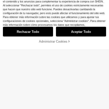
el contenido y los anuncios para complementar tu experiencia de compra con SHEIN.
Al seleccionar "Rechazar todo", permites el uso de cookies estrictamente necesarias
que hacen que nuestro sitio web funcione. Puedes desactivarlas cambiando la
configuración de tu navegador, pero esto puede afectar el funcionamiento del sitio web.
Para obtener más información sobre las cookies que utilizamos y para ajustar tus
configuraciones de cookies opcionales, selecciona "Administrar cookies". Para obtener
más información sobre cómo procesamos los datos que recopilamos,
Rechazar Todo
Aceptar Todo
5
Administrar Cookies
Ahorro de $6.50
¡63% DE DESCUENTO!
AÑADIR A LA BOLSA
#Estilos Retro
Breakform
Sweetra Vestido de mujer de otoño
Breakform Vestido largo morado ele
12
con escote de corazón, mangas ac
12
$
.89
-34%
gante de mujer con cuello cuadrad
$
.64
-51%
ampanadas ajustadas y cintura mar
o, rayas verticales texturizadas, cin
cada en color borgoña
tura con lazo y ajuste ceñido, de es
tilo gótico vintage romántico oscuro