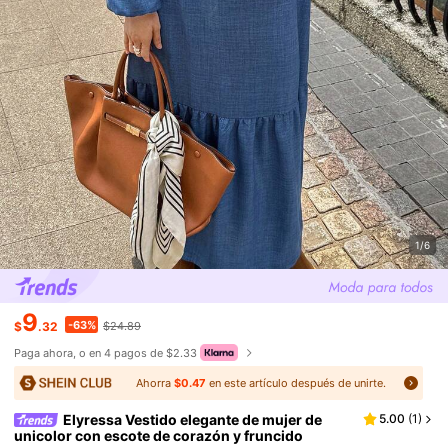
1/6
9
-63%
$
.32
$24.89
Paga ahora, o en 4 pagos de $2.33
Ahorra
$0.47
en este artículo después de unirte.
Elyressa Vestido elegante de mujer de
5.00
(
1
)
unicolor con escote de corazón y fruncido