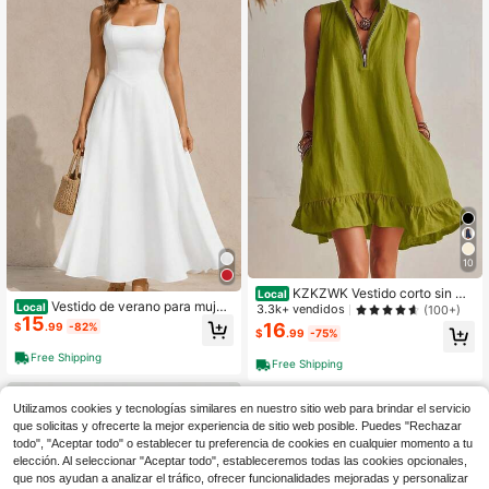
10
KZKZWK Vestido corto sin ma
Local
Vestido de verano para mujer,
ngas de mezcla de lino para mujer,
Local
3.3k+ vendidos
(100+)
15
elegante vestido midi fluido con tira
vestido casual de cambio con cuell
16
$
.99
-82%
$
.99
-75%
ntes anchos y cuello cuadrado, ide
o alto de media cremallera, volante
al para vacaciones, invitada de bod
s en el bajo y bolsillos
Free Shipping
Free Shipping
a y paseo casual por la ciudad
Utilizamos cookies y tecnologías similares en nuestro sitio web para brindar el servicio
que solicitas y ofrecerte la mejor experiencia de sitio web posible. Puedes "Rechazar
todo", "Aceptar todo" o establecer tu preferencia de cookies en cualquier momento a tu
elección. Al seleccionar "Aceptar todo", estableceremos todas las cookies opcionales,
que nos ayudan a analizar el tráfico, ofrecer funcionalidades mejoradas y personalizar