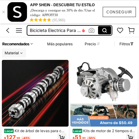
APP SHEIN - DESCUBRE TU ESTILO
Grand Cherokee 2015
×
¡Descarga y consigue un 30% de dto.!Usar el
CONSEGUIR
código: APPOFF30
Motor De Moto
(95,960)
Bicicleta Electrica Para Adultos
Carro Eléctrico Para Adulto
Recomendados
Más populares
Precio
Filtros
Motor Electrico
Material
Grand Cherokee 2015
Motor De Moto
Ahorro de $50.49
Kit de árbol de levas para ca
Kits de motor de 2 tiempos de
Local
Local
mión LS, juego de 9 piezas, incluye
49 cc para motocross, ...
127
51
$
.10
-45%
$
.51
-50%