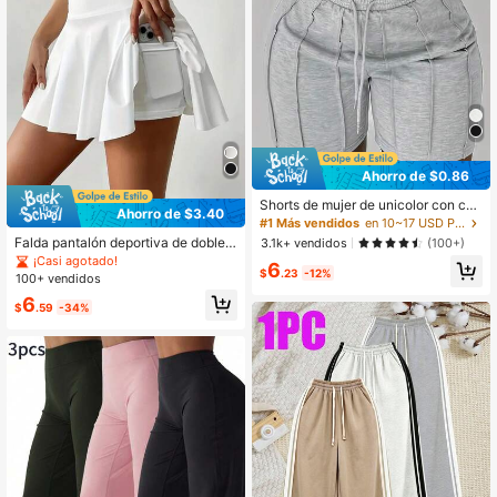
Ahorro de $0.86
Shorts de mujer de unicolor con cor
Ahorro de $3.40
dón, shorts casuales con cintura elá
#1 Más vendidos
en 10~17 USD Pantalones cortos para mujer para exteriores
stica y bolsillos laterales con diseño
Falda pantalón deportiva de doble c
3.1k+ vendidos
(100+)
plegable para deportes, estéticos
apa con bolsillos para mujer, para y
¡Casi agotado!
6
oga, béisbol, fitness y actividades a
$
.23
-12%
100+ vendidos
l aire libre
6
$
.59
-34%