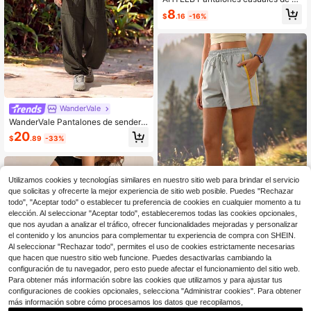
rano para mujer de 3/4 de largo, se
8
$
.16
-16%
da de hielo de secado rápido y tran
spirable, diseño de cintura elástica
con cordón deportivo
WanderVale
WanderVale Pantalones de senderis
mo para mujer de unicolor con bolsil
20
$
.89
-33%
los cargo y ajuste holgado
Utilizamos cookies y tecnologías similares en nuestro sitio web para brindar el servicio
que solicitas y ofrecerte la mejor experiencia de sitio web posible. Puedes "Rechazar
todo", "Aceptar todo" o establecer tu preferencia de cookies en cualquier momento a tu
elección. Al seleccionar "Aceptar todo", estableceremos todas las cookies opcionales,
que nos ayudan a analizar el tráfico, ofrecer funcionalidades mejoradas y personalizar
el contenido y los anuncios para complementar tu experiencia de compra con SHEIN.
Exploreva
Al seleccionar "Rechazar todo", permites el uso de cookies estrictamente necesarias
Exploreva Shorts casuales versátile
que hacen que nuestro sitio web funcione. Puedes desactivarlas cambiando la
s de uso diario y exterior para mujer
11
configuración de tu navegador, pero esto puede afectar el funcionamiento del sitio web.
$
.79
-11%
con cintura con cordón y bolsillos
Para obtener más información sobre las cookies que utilizamos y para ajustar tus
configuraciones de cookies opcionales, selecciona "Administrar cookies". Para obtener
más información sobre cómo procesamos los datos que recopilamos,