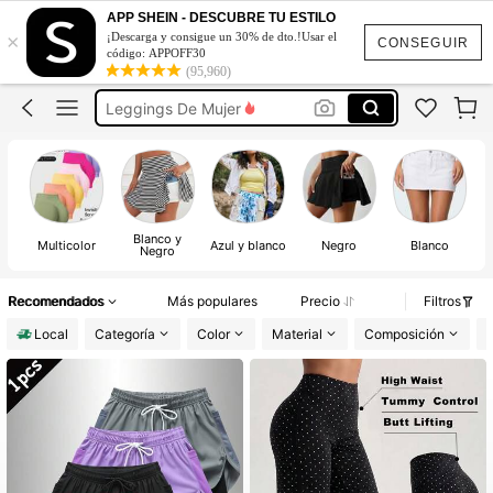
Shorts De Mujer
APP SHEIN - DESCUBRE TU ESTILO
×
¡Descarga y consigue un 30% de dto.!Usar el
CONSEGUIR
Pantalones De Mujer
código: APPOFF30
(95,960)
Leggings De Mujer
Ropa De Gym Mujer
Chores De Mujer
Shorts De Mujer
Blanco y
Multicolor
Azul y blanco
Negro
Blanco
Negro
Recomendados
Más populares
Precio
Filtros
Local
Categoría
Color
Material
Composición
L