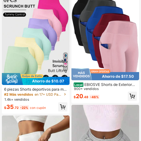
14
Ahorro de $17.50
Ahorro de $10.07
EBIOSVE Shorts de Exteriores
Local
de Mujer
900+ vendidos
6 piezas Shorts deportivos para muj
er con control de abdomen y levant
#2 Más vendidos
en 17+ USD Pantalones cortos para mujer para exteriores
20
$
.48
-46%
amiento de glúteos para correr, entr
1.4k+ vendidos
enamiento, fitness, yoga y deportes
35
al aire libre, conjunto de fitness par
$
.72
-22%
con cupón
a primavera, verano y otoño, shorts
de doble capa para gimnasio, athlei
sure