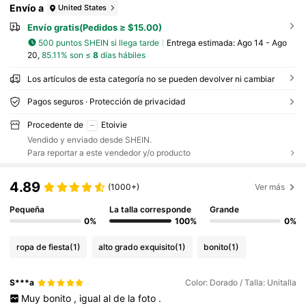
Envío a
United States
Envío gratis(Pedidos ≥ $15.00)
500 puntos SHEIN si llega tarde
Entrega estimada:
Ago 14 - Ago
20,
85.11% son ≤
8
días hábiles
Los artículos de esta categoría no se pueden devolver ni cambiar
Pagos seguros · Protección de privacidad
Procedente de
Etoivie
Vendido y enviado desde SHEIN.
Para reportar a este vendedor y/o producto
4.89
(1000+)
Ver más
Pequeña
La talla corresponde
Grande
0%
100%
0%
ropa de fiesta
(1)
alto grado exquisito
(1)
bonito
(1)
S***a
Color: Dorado / Talla: Unitalla
Muy
bonito
,
igual
al
de
la
foto
.