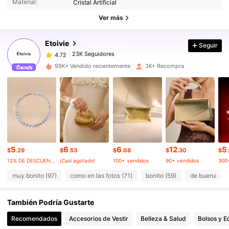
Material:
Cristal Artificial
23K Seguidores
4.72
Ver más
Etoivie
Seguir
23K Seguidores
4.72
1***4
pagó
Hace 1 día
99K+ Vendido recientemente
3K+ Recompra
23K Seguidores
4.72
23K Seguidores
4.72
23K Seguidores
4.72
5
6
6
12
5
$
.29
$
.53
$
.08
$
.30
$
12% DE DESCUENTO
¡Casi agotado!
100+ vendidos
90+ vendidos
300
23K Seguidores
4.72
muy bonito (97)
como en las fotos (71)
bonito (59)
de buena cali
También Podría Gustarte
23K Seguidores
4.72
Recomendados
Accesorios de Vestir
Belleza & Salud
Bolsos y E