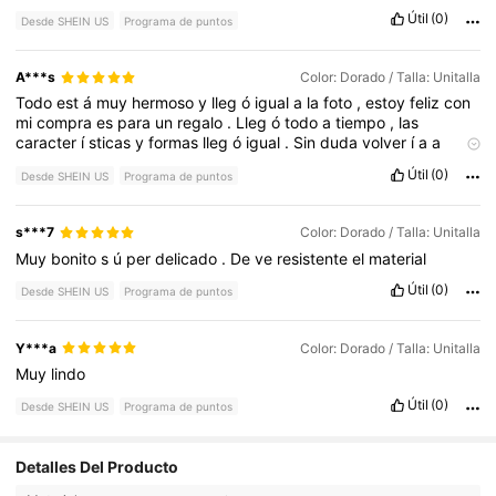
Útil
(0)
Desde SHEIN US
Programa de puntos
A***s
Color: Dorado / Talla: Unitalla
Todo
est
á
muy
hermoso
y
lleg
ó
igual
a
la
foto
,
estoy
feliz
con
mi
compra
es
para
un
regalo
.
Lleg
ó
todo
a
tiempo
,
las
caracter
í
sticas
y
formas
lleg
ó
igual
.
Sin
duda
volver
í
a
a
comprarlo
porque
todo
lo
de
SheIn
me
gusta
.
Útil
(0)
Desde SHEIN US
Programa de puntos
s***7
Color: Dorado / Talla: Unitalla
Muy
bonito
s
ú
per
delicado
.
De
ve
resistente
el
material
Útil
(0)
Desde SHEIN US
Programa de puntos
Y***a
Color: Dorado / Talla: Unitalla
Muy
lindo
Útil
(0)
Desde SHEIN US
Programa de puntos
23K Seguidores
4.72
Detalles Del Producto