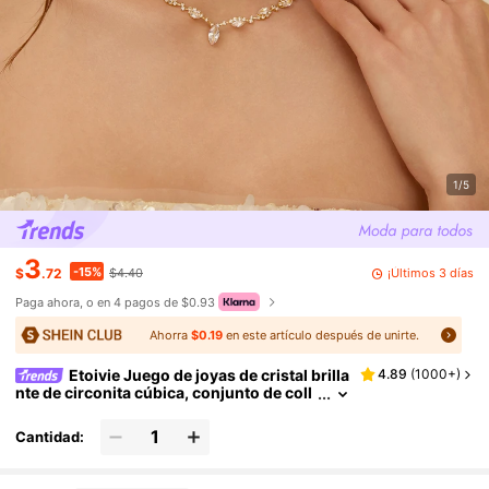
1/5
3
-15%
¡Últimos 3 días
$
.72
$4.40
Paga ahora, o en 4 pagos de $0.93
Ahorra
$0.19
en este artículo después de unirte.
Etoivie Juego de joyas de cristal brilla
4.89
(
1000+
)
nte de circonita cúbica, conjunto de coll
ar y aretes chapado en oro de 18K, simpl
e pero elegante, accesorio perfecto para bod
Cantidad:
as, fiestas y cualquier ocasión