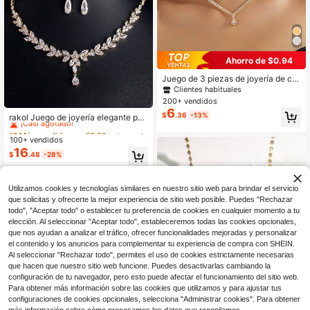
Ahorro de $0.94
Juego de 3 piezas de joyería de cri
stal de lujo, conjunto de collar y are
Clientes habituales
tes de diseño clásico, adecuado par
200+ vendidos
#1 Más vendidos
en €8.28+ circonita cúbica Conjuntos de joyas para
a novia, boda, regalo, Ramadán, Eid
6
$
.36
-13%
¡Casi agotado!
Al-Adha, Diwali, uso diario, fiesta, v
rakol Juego de joyería elegante par
acaciones, accesorios elegantes y
a dama: 1 collar + 1 pulsera + 2 aret
#1 Más vendidos
#1 Más vendidos
en €8.28+ circonita cúbica Conjuntos de joyas para
en €8.28+ circonita cúbica Conjuntos de joyas para
versátiles de alta gama
es, con circonita de cobre chapada
100+ vendidos
¡Casi agotado!
¡Casi agotado!
en oro de 18K, perfecto como regal
16
#1 Más vendidos
en €8.28+ circonita cúbica Conjuntos de joyas para
$
.48
-28%
o de boda para novias y Día de San
¡Casi agotado!
Valentín
Utilizamos cookies y tecnologías similares en nuestro sitio web para brindar el servicio
que solicitas y ofrecerte la mejor experiencia de sitio web posible. Puedes "Rechazar
todo", "Aceptar todo" o establecer tu preferencia de cookies en cualquier momento a tu
elección. Al seleccionar "Aceptar todo", estableceremos todas las cookies opcionales,
que nos ayudan a analizar el tráfico, ofrecer funcionalidades mejoradas y personalizar
el contenido y los anuncios para complementar tu experiencia de compra con SHEIN.
Al seleccionar "Rechazar todo", permites el uso de cookies estrictamente necesarias
que hacen que nuestro sitio web funcione. Puedes desactivarlas cambiando la
configuración de tu navegador, pero esto puede afectar el funcionamiento del sitio web.
Para obtener más información sobre las cookies que utilizamos y para ajustar tus
configuraciones de cookies opcionales, selecciona "Administrar cookies". Para obtener
6