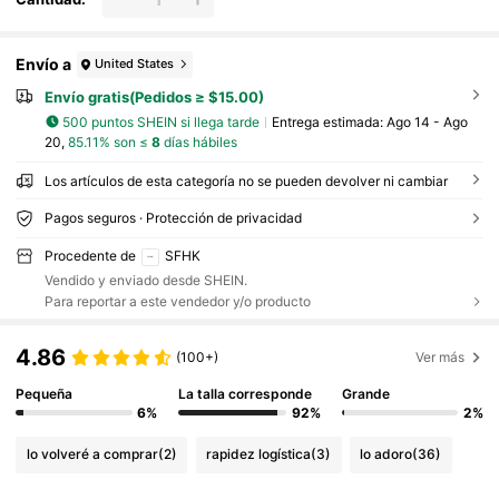
Envío a
United States
Envío gratis(Pedidos ≥ $15.00)
500 puntos SHEIN si llega tarde
Entrega estimada:
Ago 14 - Ago
20,
85.11% son ≤
8
días hábiles
Los artículos de esta categoría no se pueden devolver ni cambiar
Pagos seguros · Protección de privacidad
Procedente de
SFHK
Vendido y enviado desde SHEIN.
Para reportar a este vendedor y/o producto
4.86
(100+)
Ver más
Pequeña
La talla corresponde
Grande
6%
92%
2%
lo volveré a comprar
(2)
rapidez logística
(3)
lo adoro
(36)