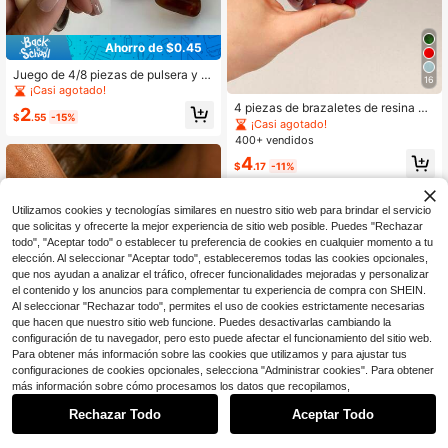
Ahorro de $0.45
Juego de 4/8 piezas de pulsera y p
16
endientes en forma de U de resina v
¡Casi agotado!
intage y elegante, diseño geométric
4 piezas de brazaletes de resina m
2
o marrón y crema con textura degra
$
.55
-15%
ulticolor acrílica de estilo retro, de u
¡Casi agotado!
dada, estilo exagerado, adecuado p
so diario versátil y de moda para mu
400+ vendidos
ara el uso diario de la mujer y joyas
jeres
esenciales para vacaciones
4
$
.17
-11%
Utilizamos cookies y tecnologías similares en nuestro sitio web para brindar el servicio
que solicitas y ofrecerte la mejor experiencia de sitio web posible. Puedes "Rechazar
todo", "Aceptar todo" o establecer tu preferencia de cookies en cualquier momento a tu
elección. Al seleccionar "Aceptar todo", estableceremos todas las cookies opcionales,
que nos ayudan a analizar el tráfico, ofrecer funcionalidades mejoradas y personalizar
Mostrar artículos similares con stock
Ver todo
el contenido y los anuncios para complementar tu experiencia de compra con SHEIN.
Al seleccionar "Rechazar todo", permites el uso de cookies estrictamente necesarias
que hacen que nuestro sitio web funcione. Puedes desactivarlas cambiando la
configuración de tu navegador, pero esto puede afectar el funcionamiento del sitio web.
Para obtener más información sobre las cookies que utilizamos y para ajustar tus
configuraciones de cookies opcionales, selecciona "Administrar cookies". Para obtener
más información sobre cómo procesamos los datos que recopilamos,
15
#3 Más vendidos
en ABS Pulseras de cuentas para mujer
Rechazar Todo
Aceptar Todo
Lo sentimos, este producto está agotado.
Ahorro de $0.80
¡Casi agotado!
31
#3 Más vendidos
#3 Más vendidos
en ABS Pulseras de cuentas para mujer
en ABS Pulseras de cuentas para mujer
Juego de 13 piezas/Set de pulseras