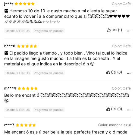
j***t
Color: Café
Hermoso
10
de
10
le
gusto
mucho
a
mi
clienta
le
super
ecanto
lo
volver
í
a
a
comprar
claro
que
si
🥰🥰🥰🥰🥰❤️❤️❤️❤️❤️
🎉🎉🎉🎉🎉🥳🥳🥳🥳✨✨✨✨✨
Útil
(1)
Desde SHEIN US
Programa de puntos
b***6
Color: Café
El
pedido
llego
a
tiempo
,
y
todo
bien
,
Vino
tal
cual
lo
indica
en
la
imagen
me
gusto
mucho
.
La
talla
es
la
correcta
.
Y
el
material
es
el
que
indica
en
la
descripci
ó
n
🙂
Útil
(0)
Desde SHEIN US
Programa de puntos
m***4
Color: Café
Bello
me
encant
ó
🥰🥰🥰🥰🥰🥰🥰🥰🥰🥰🥰🥰🥰🥰🥰🥰🥰🥰🥰🥰🥰
🥰
Útil
(0)
Desde SHEIN US
Programa de puntos
r***7
Color: mancha azul
Me
encant
ó
es
s
ú
per
bella
la
tela
perfecta
fresca
y
c
ó
moda