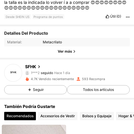
la
talla
es
la
indicada
lo
volver
í
a
a
comprar
😍😍😍😍😍😍😍😍
😍😍😍😍😍😍😍😍😍😍😍😍😍😍😍😍😍😍😍
Útil
(0)
Desde SHEIN US
Programa de puntos
Detalles Del Producto
400 Seguidores
4.89
Material:
Metacrilato
400 Seguidores
4.89
Ver más
400 Seguidores
4.89
SFHK
1***2
seguido
Hace 1 día
400 Seguidores
4.89
4.7K Vendido recientemente
593 Recompra
Seguir
Todos los artículos
400 Seguidores
4.89
También Podría Gustarte
400 Seguidores
4.89
Recomendados
Accesorios de Vestir
Bolsos y Equipaje
Hogar & 
400 Seguidores
4.89