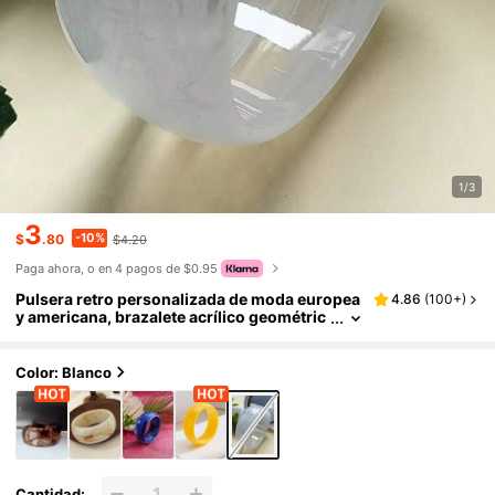
1/3
3
-10%
$
.80
$4.20
Paga ahora, o en 4 pagos de $0.95
Pulsera retro personalizada de moda europea
4.86
(
100+
)
y americana, brazalete acrílico geométric
o 3D exagerado de textura de resina semi
-transparente y ancho redondo (variando en
color, textura y profundidad, surtido al azar)
Color: Blanco
Cantidad: