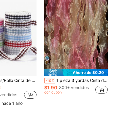
Ahorro de $0.20
, Clip para el Cabello, Aro para el Cabello DIY, Caja de Regalo, Fiesta Festiva, Decoración de Empaque de Tarjetas Hechas a Mano, Accesorios de Scrapbook y Ropa, Adorno de Accesorios de Ropa
1 pieza 3 yardas Cinta de organza iridiscente en degradado, cinta con borde ondulado y lazo y diseño de cola de pez, decoración navideña
-10%
!
$1.90
800+ vendidos
con cupón
vendidos
o hace 1 año