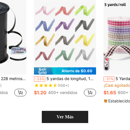
Ahorro de $0.60
tálica brillante para ramos y envoltorios florales para el Día de San Valentín, bodas, cumpleaños
5 yardas de longitud, 10mm de ancho Cinta escocesa a cuadros de estilo escocés en negro, blanco y rojo para hacer lazos DIY, envolver regalos, San Valentín
5 Yardas/Rollo Cinta de Encaje Colorida con Borde Ondulado a Cuadros, Diadema para Mujer
-33%
-31%
¡Casi agotado
)
(100+)
$1.20
$1.65
idos
400+ vendidos
600+ 
Establecid
Ver Más