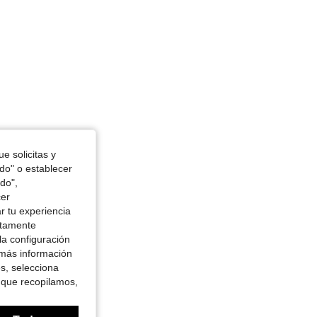
e solicitas y
odo" o establecer
do",
cer
r tu experiencia
ctamente
la configuración
 más información
es, selecciona
 que recopilamos,