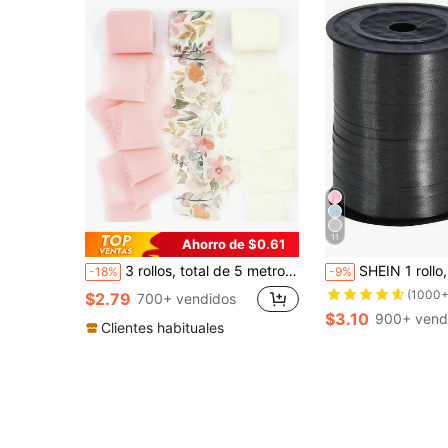
11
Ahorro de $0.61
3 rollos, total de 5 metros de cinta de flecos de gasa, 1.5 pulgadas de ancho, 16.5 yardas, adecuada para invitaciones de boda, ramos, manualidades, envoltura de regalos
SHEIN 1 rollo, 228 metros de cinta rizada negra para envolver regalos, atar globos, bodas, cumpleaños - Cinta me
-18%
-9%
(1000+
$2.79
700+ vendidos
$3.10
900+ vend
Clientes habituales