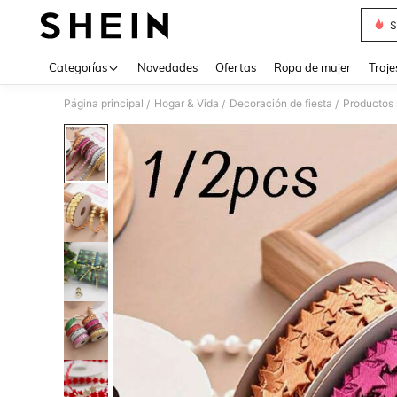
S
Use up 
Categorías
Novedades
Ofertas
Ropa de mujer
Traje
Página principal
Hogar & Vida
Decoración de fiesta
Productos 
/
/
/