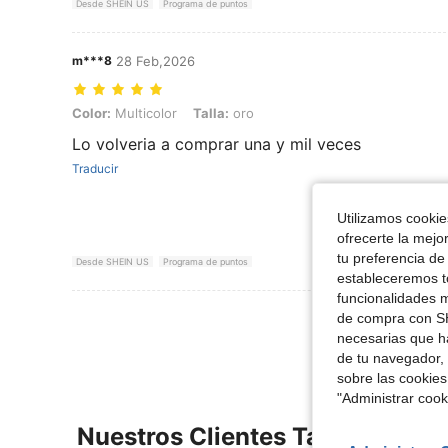
Desde SHEIN US
Programa de puntos
m***8
28 Feb,2026
Color: Multicolor, Talla: oro
Color:
Multicolor
Talla:
oro
Lo volveria a comprar una y mil veces
Traducir
Utilizamos cookies
ofrecerte la mejo
tu preferencia de
Desde SHEIN US
Programa de puntos
estableceremos to
funcionalidades m
Ver Más Re
de compra con SH
necesarias que h
de tu navegador, 
sobre las cookies
"Administrar coo
Nuestros Clientes También Vie