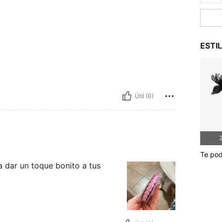
ESTI
Útil (0)
2
Te pod
ra dar un toque bonito a tus