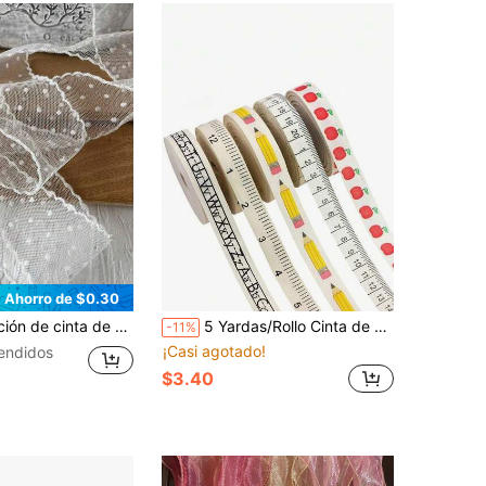
Ahorro de $0.30
ncos, tela de malla bordada con borde de volantes, decoración de diadema y prendas DIY, decoración de caja de regalo
5 Yardas/Rollo Cinta de Regla con Letras de Campus de Regreso a la Escuela, Material de Manualidades DIY, Adecuado para Decoración de Papelería de Estudiantes en el Aula, Material de Envoltura de Regalos para la Semana de Agradecimiento al Maestro de Regreso a la Escuela, Cinta de Envoltura de Regalos Juvenil y Vibrante
-11%
¡Casi agotado!
endidos
$3.40