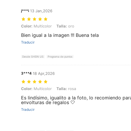
j***i
13 Jan,2026
Color: Multicolor, Talla: oro
Color:
Multicolor
Talla:
oro
Bien igual a la imagen !!! Buena tela
Traducir
Desde SHEIN US
Programa de puntos
3***4
18 Apr,2026
Color: Multicolor, Talla: rosa
Color:
Multicolor
Talla:
rosa
Es lindísimo, igualito a la foto, lo recomiendo pa
envolturas de regalos 🤍
Traducir