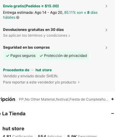
Envío gratis(Pedidos ≥ $15.00)
Entrega estimada:
Ago 14 - Ago 20,
85.11% son ≤
8
días
hábiles
Devoluciones gratuitas en 30 días
Se aplican los términos y condiciones
Seguridad en las compras
Pagos seguros
Protección de privacidad
Procedente de
hut store
Vendido y enviado desde SHEIN.
Para reportar a este vendedor y/o producto
4.81
554
5.9K
ipción
PP,No Other Material,festival,Fiesta de Cumpleaños,Celebración de d
 La Tienda
4.81
554
5.9K
hut store
4.81
554
5.9K
Calificación
Artículos
Seguidores
t***6
pagó
Hace 1 día