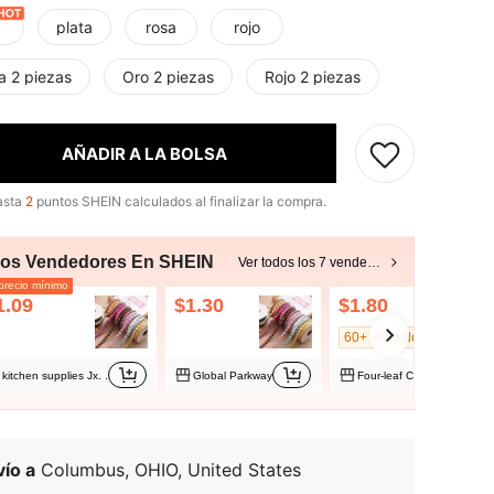
plata
rosa
rojo
a 2 piezas
Oro 2 piezas
Rojo 2 piezas
AÑADIR A LA BOLSA
asta
2
puntos SHEIN calculados al finalizar la compra.
ros Vendedores En SHEIN
Ver todos los 7 vendedores
recio mínimo
1.09
$1.30
$1.80
60+ vendidos
kitchen supplies Jx. .
Global Parkway
Four-leaf Clover 328
ío a
Columbus, OHIO, United States