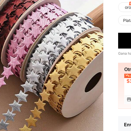
oro
Plat
Gana h
Ot
p
$
Env