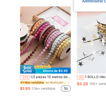
Administrar 
Ahorro de $0.95
1/2 piezas 10 metros de cinta con estrellas para manualidades de decoración, accesorios para el cabello, envoltura de regalos, decoración del Día de San Valentín, decoración de fiestas
1 ROLLO Hilo de corona de estrellas doradas, cinta decorativa de 393,7 pulgadas para festival, adecuada para manualidades, empaquetado de regalos y
-33%
-9%
en Multicolor Cintas y lazos
#1 Más vendidos
$3.20
100+ vend
$1.95
1.5k+ vendidos