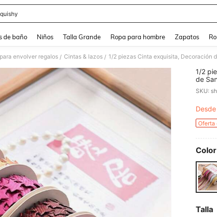
quishy
and down arrow keys to navigate search Búsqueda reciente and Busca y Encuentr
s de baño
Niños
Talla Grande
Ropa para hombre
Zapatos
Ro
para envolver regalos
Cintas & lazos
/
/
1/2 pi
de San
empaqu
SKU: s
decora
cabell
Desde
PR
manual
decora
Oferta
Joyerí
diaria
Color
Talla