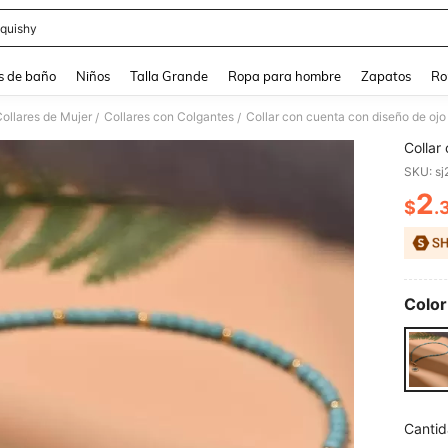
quishy
and down arrow keys to navigate search Búsqueda reciente and Busca y Encuentr
s de baño
Niños
Talla Grande
Ropa para hombre
Zapatos
Ro
ollares de Mujer
Collares con Colgantes
Collar con cuenta con diseño de ojo
/
/
Collar
SKU: s
2
$
.
PR
Color
Cantid