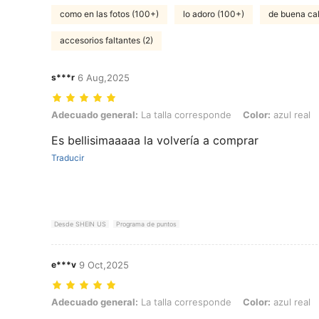
como en las fotos (100+)
lo adoro (100+)
de buena ca
accesorios faltantes (2)
s***r
6 Aug,2025
Adecuado general: La talla corresponde, Color: azul real
Adecuado general:
La talla corresponde
Color:
azul real
Es bellisimaaaaa la volvería a comprar
Traducir
Desde SHEIN US
Programa de puntos
e***v
9 Oct,2025
Adecuado general: La talla corresponde, Color: azul real
Adecuado general:
La talla corresponde
Color:
azul real