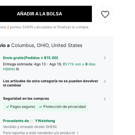
AÑADIR A LA BOLSA
asta
2
puntos SHEIN calculados al finalizar la compra.
ío a
Columbus, OHIO, United States
Envío gratis(Pedidos ≥ $15.00)
Entrega estimada:
Ago 13 - Ago 19,
85.11% son ≤
8
días
hábiles
Los artículos de esta categoría no se pueden devolver
ni cambiar
Seguridad en las compras
Pagos seguros
Protección de privacidad
Procedente de
YWxinhong
Vendido y enviado desde SHEIN.
Para reportar a este vendedor y/o producto