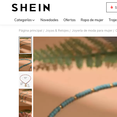
S
Use up 
Categorías
Novedades
Ofertas
Ropa de mujer
Traje
Página principal
Joyas & Relojes
Joyería de moda para mujer
C
/
/
/