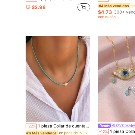
#4 Más vendidos
$2.98
$4.73
300+ vend
con cupón
1 pieza Collar de cuentas de perlas de agua dulce multicolor con temática de vacaciones de estilo bohemio, accesorio elegante para mujeres, regalo ideal para seres queridos
FAVE jewelry
-22%
1 pieza Collar con colgante de ojo malvado en color dorado/plateado con decoración de circonita cúbica, color turquesa, caden
-12%
en perla de joyería Collares De Mujer
#6 Más vendidos