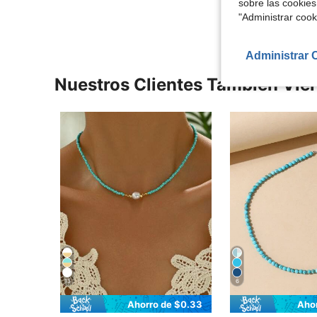
sobre las cookies
"Administrar coo
Administrar 
Nuestros Clientes También Vie
13
6
Ahorro de $0.33
Aho
en Vidrio Collares de cuentas para mujer
#1 Más vendidos
#1 Más vendidos