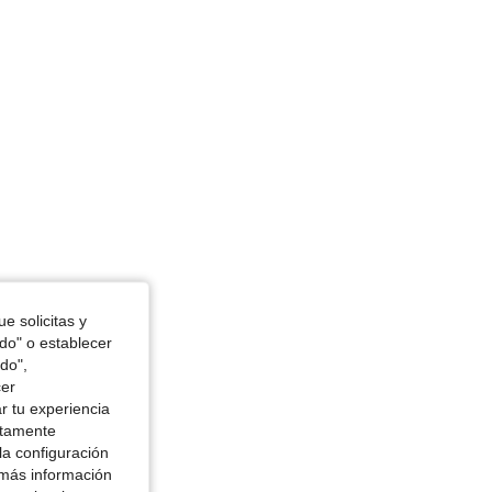
e solicitas y
odo" o establecer
do",
cer
r tu experiencia
ctamente
la configuración
 más información