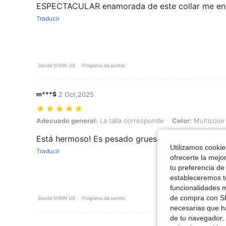
ESPECTACULAR enamorada de este collar me en
Traducir
Desde SHEIN US
Programa de puntos
m***$
2 Oct,2025
Adecuado general: La talla corresponde, Color: Multicolor
Adecuado general:
La talla corresponde
Color:
Multicolor
Está hermoso! Es pesado grueso precioso! Queda
Utilizamos cookies
Traducir
ofrecerte la mejo
tu preferencia de
estableceremos to
funcionalidades m
de compra con SH
Desde SHEIN US
Programa de puntos
necesarias que h
de tu navegador, 
Ver Más Re