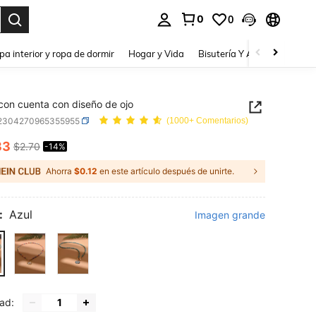
0
0
a. Press Enter to select.
pa interior y ropa de dormir
Hogar y Vida
Bisutería Y Accesorios
Be
 con cuenta con diseño de ojo
j2304270965355955
(1000+ Comentarios)
33
$2.70
-14%
ICE AND AVAILABILITY
Ahorra
$0.12
en este artículo después de unirte.
:
Azul
Imagen grande
ad: