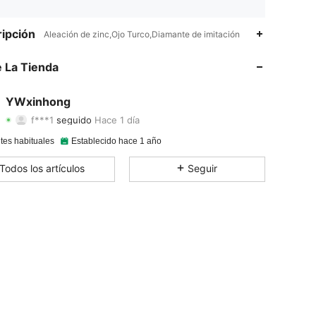
4.91
18
1.4K
ipción
Aleación de zinc,Ojo Turco,Diamante de imitación
4.91
18
1.4K
 La Tienda
4.91
18
1.4K
YWxinhong
f***1
seguido
Hace 1 día
4.91
18
1.4K
Calificación
Artículos
Seguidores
tes habituales
Establecido hace 1 año
4.91
18
1.4K
Todos los artículos
Seguir
4.91
18
1.4K
4.91
18
1.4K
4.91
18
1.4K
4.91
18
1.4K
4.91
18
1.4K