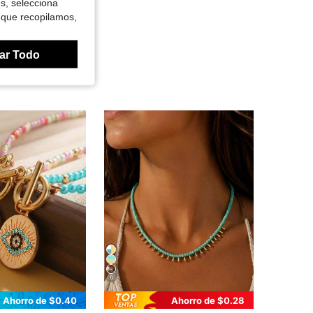
es, selecciona
 que recopilamos,
ar Todo
6
Ahorro de $0.40
Ahorro de $0.28