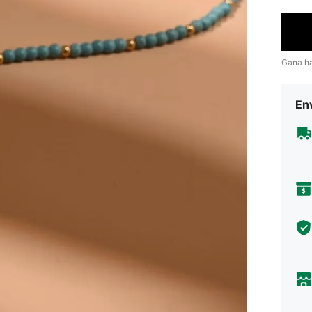
Gana h
Env