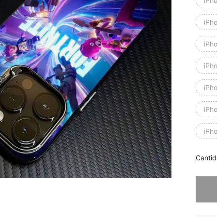
iPh
iPh
iPh
iPh
iPh
iPh
iPh
Cantid
Lo sent