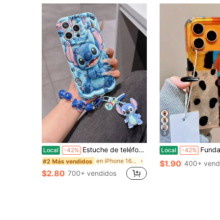
6
Estuche de teléfono autorizado por Disney - Set con cadena, Estuche de teléfono 3D de Stitch de Lilo y Stitch talla grande una pulsera 3D de silicona de Stitch con anillo metálico desmontable, con patrón de Stitch y Angel, compatible con iPhone 17/16/15/14/13/12/11/XS/XR/X Plus Pro Max, un estuche de teléfono de dibujos animados con estilo, la opción de regalo perfecta, protección de teléfono, funda de teléfono duradera, un gran regalo para amigos y familiares.
Funda de teléfono con estampado de leopardo de lujo, patchwork, garra de águila ondulada y 
Local
-42%
Local
-42%
en iPhone 16e Estuches novedosos
#2 Más vendidos
$1.90
400+ vend
$2.80
700+ vendidos