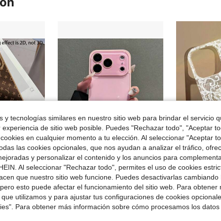
ron
 y tecnologías similares en nuestro sitio web para brindar el servicio qu
r experiencia de sitio web posible. Puedes "Rechazar todo", "Aceptar t
 cookies en cualquier momento a tu elección. Al seleccionar "Aceptar to
6
das las cookies opcionales, que nos ayudan a analizar el tráfico, ofre
rro de $3.10
Ahorro de $4.44
ejoradas y personalizar el contenido y los anuncios para complementa
EIN. Al seleccionar "Rechazar todo", permites el uso de cookies estri
ciales entrelazadas '' y patrones de diamantes, compatible con iPhone 17/16/15/14/13/12/11 Pro Max/Plus/Air. Hecha de material PC, es una excelente opción de regalo
Funda de teléfono rosa de moda compatible con iPhone 17 Pro Max, 16 Pro Max, 15 Pro Max, 14 Pro Max, 13 Pro Max, con cubierta trasera suave y protectora de borde suave, funda de teléfono creativa unisex
1 pieza Funda de teléfono transparente con estampado de encaje de color para iPhone 17/17 P
Local
-56%
-33%
acen que nuestro sitio web funcione. Puedes desactivarlas cambiando 
en iPhone 11 Pro Estuches novedosos
$3.56
$1.35
3.2k+ vendidos
2.3k+
pero esto puede afectar el funcionamiento del sitio web. Para obtener
idos
Clientes ha
Envío Rápido
 que utilizamos y para ajustar tus configuraciones de cookies opcional
kies". Para obtener más información sobre cómo procesamos los datos