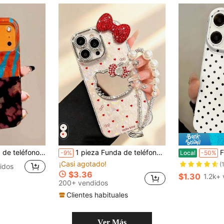
rayas de tigre, compatible con iPhone 17 Pro Max, 17 Pro, 17 Air, 17, 12, 13, 14, 15, 16 Pro Max, 14 Plus, 15 Plus, 16 Plus, 11, 17, 16, 15, 14, 13, 12, cubierta protectora brillante
1 pieza Funda de teléfono con espejo 3D de lazo de strass y corazón de gato KT - Textura de concha de corazón de gato KT, funda de teléfono creativa de moda Hello Kitty Sanrio, material impermeable a prueba de caídas y a prueba de golpes, corazón de color cambiante con láser, cabeza de gato KT 3D de strass, lazo de strass, anime, lujo, brillo, moda linda de gato KT, compatible con serie Apple 17, 11/12/12 Pro, 13/14/15, 13 Pro/14 Pro/15 Pro, a prueba de caídas 12 Pro Max/13 Pro Max/14 Pro Max/15 Pro Max, 16, 16 Pro, 16
Funda de teléfono de dos e
-9%
Local
-50%
¡Casi agotado!
(
idos
$3.36
$1.30
1.2k+
200+ vendidos
Clientes habituales
Ver Más