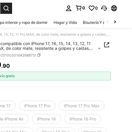
0
0
a. Press Enter to select.
pa interior y ropa de dormir
Hogar y Vida
Bisutería Y Accesorios
Be
Funda compatible con iPhone 17, 16, 15, 14, 13, 12, 11 Pro MAX, de color mate, resistente a golpes y caídas, compatible con los modelos 17, 17 Pro e 17 Pro Max
compatible con iPhone 17, 16, 15, 14, 13, 12, 11
X, de color mate, resistente a golpes y caídas,
ible con los modelos 17, 17 Pro e 17 Pro Max
w25100301642688751
9
.90
ICE AND AVAILABILITY
vío gratis
one 17
iPhone 17 Pro
iPhone 17 Pro Max
e iPhone Air
iPhone 16
iPhone 16 Pro