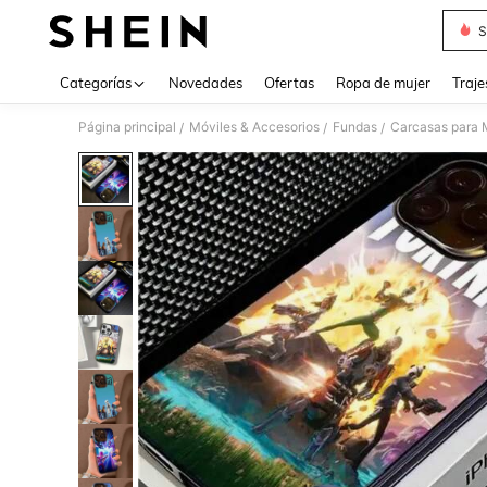
S
Use up 
Categorías
Novedades
Ofertas
Ropa de mujer
Traje
Página principal
Móviles & Accesorios
Fundas
Carcasas para 
/
/
/