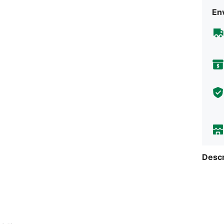
Env
Descr